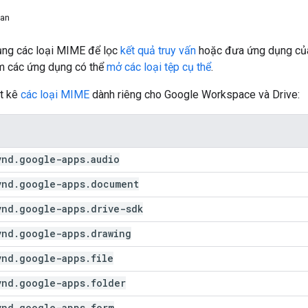
uan
ụng các loại MIME để lọc
kết quả truy vấn
hoặc đưa ứng dụng củ
 các ứng dụng có thể
mở các loại tệp cụ thể
.
ệt kê
các loại MIME
dành riêng cho Google Workspace và Drive:
vnd
.
google-apps
.
audio
vnd
.
google-apps
.
document
vnd
.
google-apps
.
drive-sdk
vnd
.
google-apps
.
drawing
vnd
.
google-apps
.
file
vnd
.
google-apps
.
folder
vnd
.
google-apps
.
form