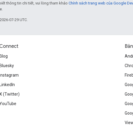
biết thông tin chi tiết, vui lòng tham khảo
Chính sách trang web của Google De
e.
 2026-07-29 UTC.
Connect
Bản
Blog
And
Bluesky
Chr
Instagram
Fire
LinkedIn
Goog
X (Twitter)
Goog
YouTube
Goog
Goog
View