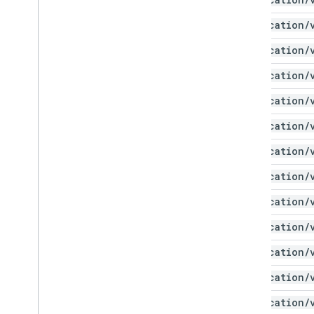
Liệt kê
application
/
Giao diện
Nhập bí danh
application
/
application
/
application
/
application
/
application
/
application
/
application
/
application
/
application
/
application
/
application
/