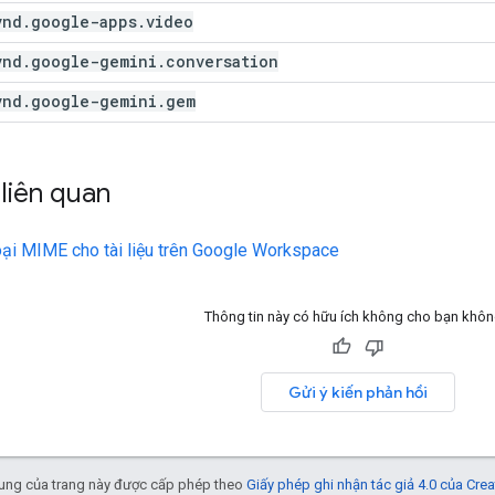
vnd
.
google-apps
.
video
vnd
.
google-gemini
.
conversation
vnd
.
google-gemini
.
gem
liên quan
oại MIME cho tài liệu trên Google Workspace
Thông tin này có hữu ích không cho bạn khô
Gửi ý kiến phản hồi
 dung của trang này được cấp phép theo
Giấy phép ghi nhận tác giả 4.0 của Cr