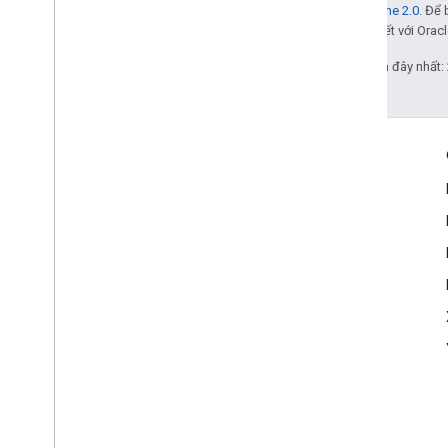
Giấy phép Apache 2.0
. Để 
các đơn vị liên kết với Oracl
Cập nhật lần gần đây nhất:
Tương tác
Google Developer Program
Google Developer Groups
Google Developer Experts
Accelerators
Google Cloud & NVIDIA