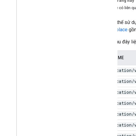
Trên trang này
Thuật toán phân loại khu vực
Chủ đề có liên q
Sự khác biệt giữa bộ nhớ dùng chung
và Drive của tôi
Bạn có thể sử d
Hạn mức sử dụng
Marketplace
gồm
Drive Activity API
Bảng sau đây li
phiên bản 2
Thư viện ứng dụng
Loại MIME
Tải thư viện ứng dụng xuống
application
/
Drive Labels API
application
/
phiên bản 2
phiên bản thử nghiệm 2
application
/
Thư viện ứng dụng
application
/
Hạn mức sử dụng
application
/
Google Picker API
application
/
Tóm tắt
Lớp
application
/