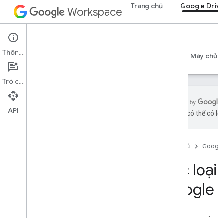
Trang chủ
Google Dri
Workspace
Google Drive
Thông tin
Tổng quan
Hướng dẫn
Tài liệu tham khảo
Máy chủ
Trò chuyện
API
bằng AI có thể có l
API ổ
v3
Trang chủ
Goog
phiên bản 2
Thư viện ứng dụng
Các loạ
Thuật ngữ và toán tử của cụm từ tìm
kiếm
Google 
Các loại MIME được hỗ trợ
Xuất các loại MIME
Vai trò và quyền