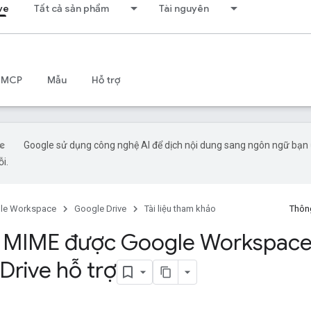
ve
Tất cả sản phẩm
Tài nguyên
 MCP
Mẫu
Hỗ trợ
Google sử dụng công nghệ AI để dịch nội dung sang ngôn ngữ bạn ư
ỗi.
le Workspace
Google Drive
Tài liệu tham khảo
Thông
i MIME được Google Workspace
Drive hỗ trợ