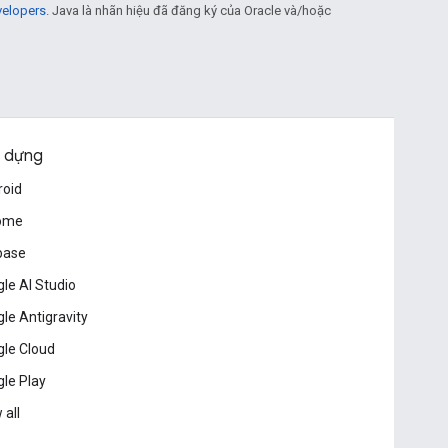
velopers
. Java là nhãn hiệu đã đăng ký của Oracle và/hoặc
 dựng
roid
ome
base
le AI Studio
le Antigravity
le Cloud
le Play
 all