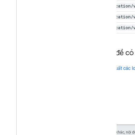
application
/
application
/
application
/
Chủ đề có 
Xuất các l
Trừ phi có lưu ý khác, nội