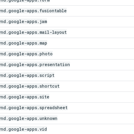
vnd
.
google-apps
.
fusiontable
vnd
.
google-apps
.
jam
vnd
.
google-apps
.
mail-layout
vnd
.
google-apps
.
map
vnd
.
google-apps
.
photo
vnd
.
google-apps
.
presentation
vnd
.
google-apps
.
script
vnd
.
google-apps
.
shortcut
vnd
.
google-apps
.
site
vnd
.
google-apps
.
spreadsheet
vnd
.
google-apps
.
unknown
vnd
.
google-apps
.
vid