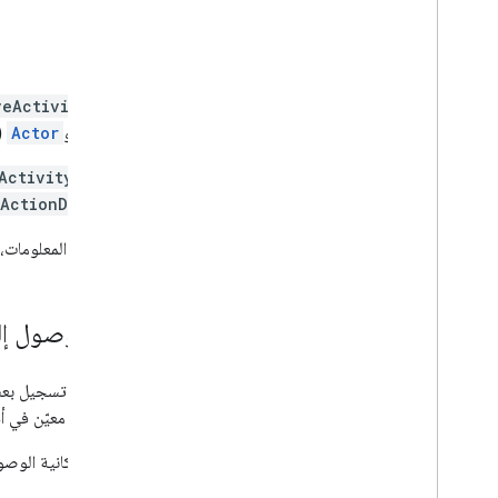
دمج Google Picker في تطبيقات أجهزة
الكمبيوتر والأجهزة الجوّالة
نموذج الرمز
مورد
veActivity
التمديد والتشغيل التلقائي
Edit
) و
Actor
(
الشبكات الإضافية
Apps Script
يحتوي
Activity
و
ActionDetail
لمزيد من المعلومات، 
إذن الوصول إ
عن تغيير معيّن في أح
تستند إمكانية الوصول 