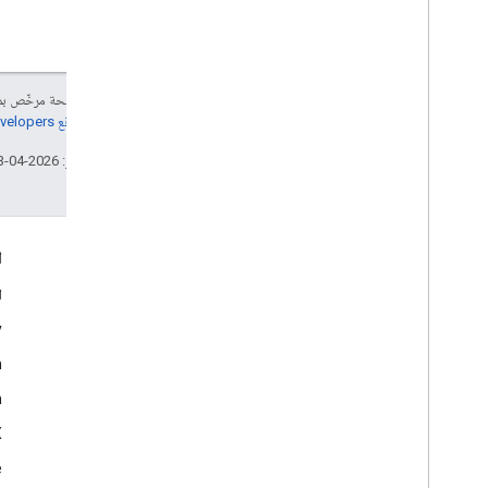
إنّ محتوى هذه الصفحة مرخّص 
مراجعة
سياسات موقع Google Developers‏
تاريخ التعديل الأخير: 2026-04-23 (حسب التوقيت العالمي المتفَّق عليه)
التفاعل
ا
Google Developer Program
ا
y
Google Developer Groups
m
Google Developer Experts
n
Accelerators
Google Cloud & NVIDIA
‫X ‏(
e