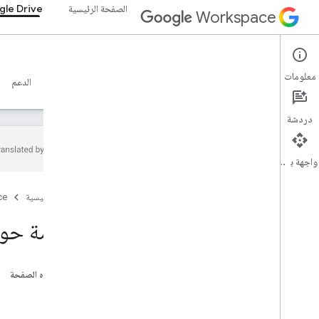
الصفحة الرئيسية
le Drive
Workspace
Google Drive
معلومات
نظرة عامة
الأدلة
المرجع
خادم MCP
نماذج
الدعم
دردشة
واجهة برمجة التطبيقات
البدء
الصفحة الرئيسية
ce
نظرة عامة على Drive API
بدء استخدام Google Workspace
مقدّمة حول Drive Activity API
إعداد موافقة OAuth
واجهة برمجة تطبيقات Drive
على هذه الصفحة
اختيار النطاقات
طلب
البدء السريع
الردّ