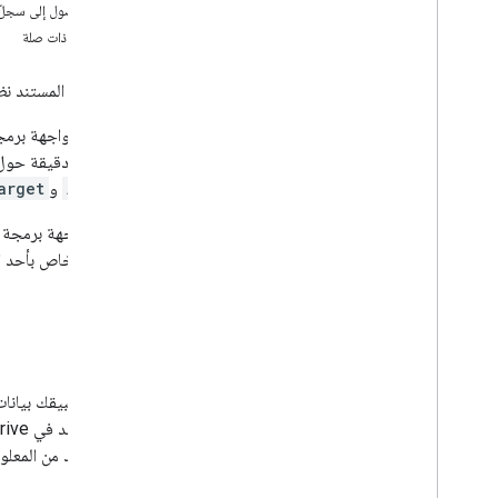
إدارة الملفات والمجلدات
إذن الوصول إلى سجلّ
جمع معلومات عن المستخدمين
مواضيع ذات صلة
معالجة التغييرات
العمل باستخدام الأحداث من Drive
يقدّم هذا المستند نظرة عامة على API
الدمج مع واجهة مستخدم Drive
دمج أدوات Drive في تطبيق الويب
معلومات دقيقة حول 
الدمج مع مساحات Drive المشتركة
و
Actor
و
arget
إدارة التصنيفات
الأساليب وأفضل الممارسات
تتألف واجهة برمجة تطبيقات
تحديد المشاكل وحلّها
Drive الخاص بأحد المستخدمين، ومن الطريقة
نشر تطبيق Drive
نقل البيانات إلى الإصدار الثالث من واجهة برمجة
تطبيقات Drive
طلب
Drive Activity API
نظرة عامة
يطلب تطبيقك بيانا
نموذج البيانات
ضمن مجلد في Drive. بالنسبة إلى طلب معيّن، يمكنك اختيار حصر الردّ باستخدام
تقديم الطلبات
الردّ. لمزيد من المعل
تثبيت مكتبة برامج