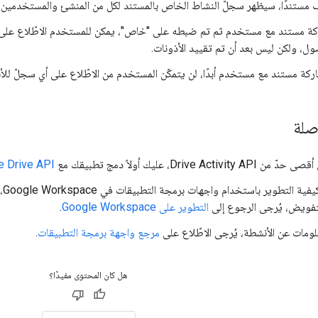
ف مستندًا، سيظهر سجلّ النشاط الخاص بالمستند لكل من المنشئ والمستخدمين 
كة مستند مع مستخدم ثم تم ضبطه على "خاص"، يمكن للمستخدم الاطّلاع على سج
ول، ولكن ليس بعد أن تم تقييد الأذونات.
اركة مستند مع مستخدم أبدًا، لن يتمكّن المستخدم من الاطّلاع على أي سجلّ للأ
صلة
Drive Activ، عليك أولاً دمج تطبيقك مع
e Drive API
للت
تفويض، يُرجى الرجوع إلى
التطوير على Google Workspace
.
لومات عن الأنشطة، يُرجى الاطّلاع على
مرجع واجهة برمجة التطبيقات
.
هل كان المحتوى مفيدًا؟