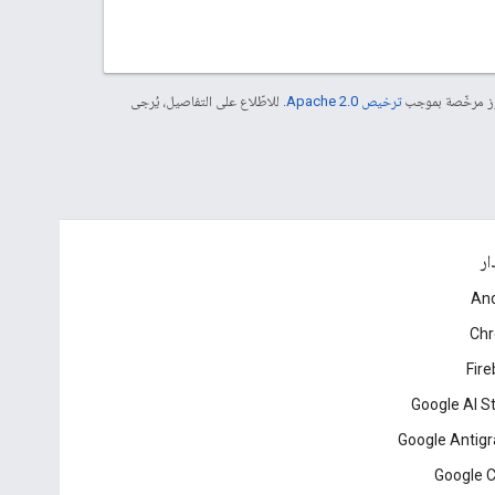
موز مرخّصة بموجب
ترخيص Apache 2.0‏
. للاطّلاع على التفاصيل، يُرجى
ار
And
Ch
Fir
Google AI S
Google Antigr
Google 