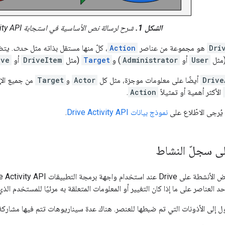
الشكل 1.
شرح لرسالة نص الأساسية في استجابة Drive Activity API
Dri
هو مجموعة من عناصر
Action
، كلّ منها مستقل بذاته مثل
حدث
. يت
مثل
User
أو
Administrator
) و
Target
(مثل
DriveItem
أو
ive
Drive
أيضًا على معلومات موجزة، مثل كل
Actor
و
Target
من جميع الإج
الأكثر أهمية أو تمثيلاً
Action
.
يُرجى الاطّلاع على
نموذج بيانات Drive Activity API
.
لى سجلّ النشاط
د العناصر على ما إذا كان التغيير أو المعلومات المتعلقة به مرئيًا للمستخدم ا
إلى الأذونات التي تم ضبطها للعنصر. هناك عدة سيناريوهات تتم فيها مشاركة الملفات 