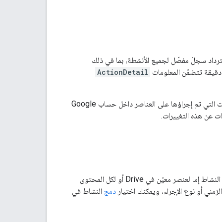
لأحداث الأخيرة. يمكنك استرداد سجلّ مفصّل لجميع الأنشطة، بما في ذلك
دقيقة تتضمّن المعلومات
ActionDetail
الذي يمثّل التغييرات التي تم إجراؤها على العناصر داخل حساب Google
ت عن هذه التغييرات.
. يمكنك طلب سجلّ النشاط إما لعنصر معيّن في Drive أو لكل المحتوى
الزمني أو نوع الإجراء، ويمكنك اختيار
دمج
النشاط في