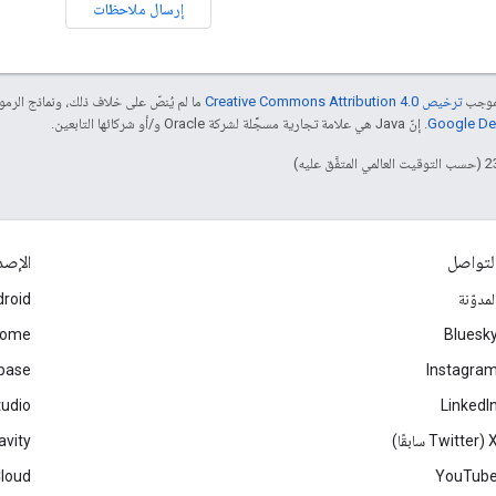
إرسال ملاحظات
بموجب
ترخيص Creative Commons Attribution 4.0‏
ما لم يُنصّ على خلاف ذلك، ونماذج الر
. إنّ Java هي علامة تجارية مسجَّلة لشركة Oracle و/أو شركائها التابعين.
لتواصل
الإصد
لمدوّنة
roid
rome
Bluesk
ebase
Instagra
tudio
LinkedI
Twitter سابقًا)
avity
Cloud
YouTub