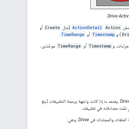
ضمّن
Action
ActionDetail
(مثل
Create
أو
Dr
) و
Timestamp
أو
TimeRange
.
راءات، و
Timestamp
أو
TimeRange
موحّدَين،
قد لا يتم تسجيل بعض الأنشطة على Drive عند استخدام واجهة برمجة التطبيقات Drive Activity API. يعتمد ما إذا كانت واجهة برمجة التطبيقات تُبلغ
لذي تمّت مصادقته في تطبيقك.
والمجلدات في Drive، وهي: