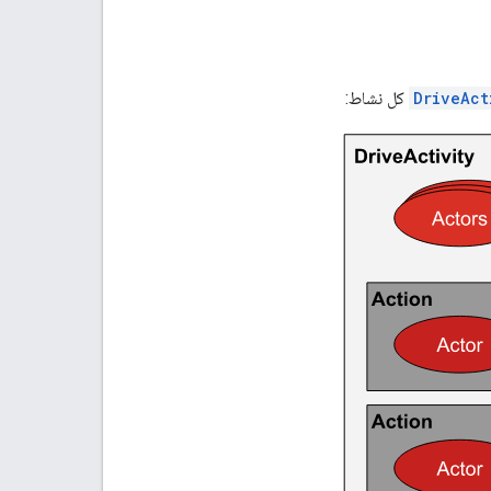
DriveAct
كل نشاط: