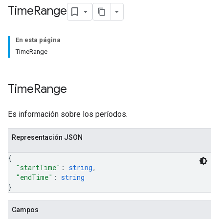
Time
Range
En esta página
TimeRange
Time
Range
Es información sobre los períodos.
Representación JSON
{
"startTime"
: 
string
,
"endTime"
: 
string
}
Campos