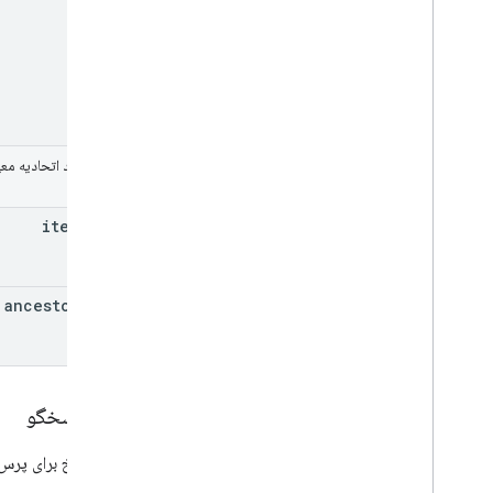
key
فیلد اتحادیه معیار
زیر باشد:
item
Name
ancestor
Name
بدن پاسخگو
پیام پاسخ برای پرس و ج