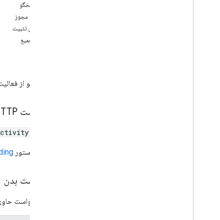
طبقه بندی منطقه
بدن پاسخگو
تفاوت درایو مشترک در مقابل My Drive
محدوده مجوز
محدودیت های استفاده
استراتژی تثبیت
بدون تجمیع
Drive Activity API
میراث
v2
خلاصه منابع
پرس و جو از فعالیت های گذ
منابع REST
فعالیت
درخواست HTTP
نمای کلی
پرس و جو
ctivity:query
کتابخانه‌های کارخواه
دانلودهای کتابخانه مشتری
URL از دستور
ding
Drive Labels API
درخواست بدن
v2
v2beta
بدنه درخواست حاوی 
کتابخانه‌های کارخواه
محدودیت های استفاده