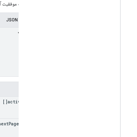
در صورت موفقیت آمی
نمایندگی JSON
فیلدها
activities[]
next
Page
Token