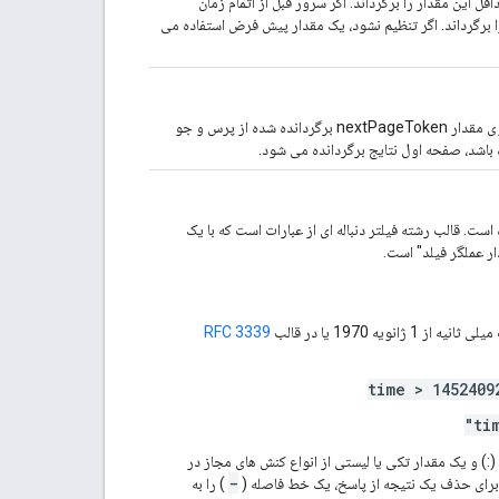
 این مقدار را برگرداند. اگر سرور قبل از اتمام زمان
برگرداند. اگر تنظیم نشود، یک مقدار پیش فرض استفاده می
توکن مشخص می کند که کدام صفحه از نتایج را بازگرداند. این را روی مقدار nextPageToken برگردانده شده از پرس و جو
 باشد، صفحه اول نتایج برگردانده می شود.
ت. قالب رشته فیلتر دنباله ای از عبارات است که با یک
یه 1970 یا در قالب
RFC 3339
time > 1452409
ti
از عملگر "has" (:) و یک مقدار تکی یا لیستی از انواع کنش های مجاز در
-
د. برای حذف یک نتیجه از پاسخ، یک خط فاصله (
) را به