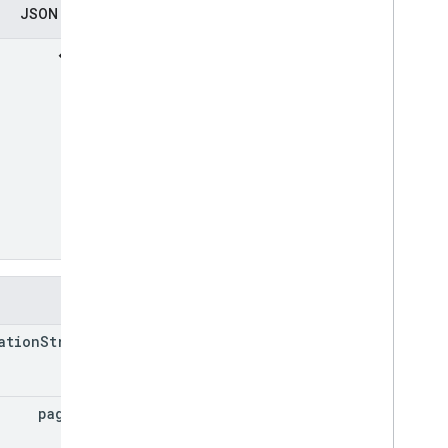
نمایندگی JSON
Google Picker API
خلاصه
کلاس ها
Enums
رابط ها
نام مستعار را تایپ کنید
فیلدها
ation
Strategy
page
Size