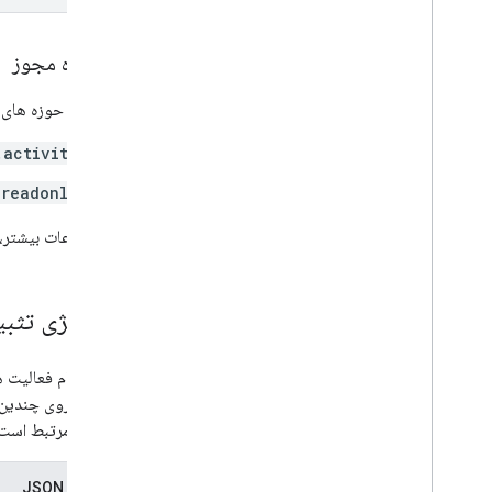
محدوده مجوز
به یکی از حوزه های OAuth زیر نیاز دارد:
.activity
.readonly
برای اطلاعات بیشتر،
استراتژی تثب
نحوه ادغام فعالیت ها
مشابه را روی چندین 
ها با آنها مرتبط است
نمایندگی JSON