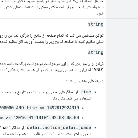
حداقل تعداد فعالیت های مورد نظر در پاسخ؛ سرور تلاش می کند حداقل
درخواست، پاسخی جزئی آماده کند، ممکن است فعالیت‌های کمتری را 
شود.
string
قبلی تنظیم کنید تا صفحه نتایج زیر را بدست آورید. اگر تنظیم نشده
string
فیلتر برای مواردی که از این درخواست درخواست برگشت داده شده اس
"AND" اختیاری به هم می پیوندند، که در آن هر عبارت به شکل "مقدار عملگر فیلد" است.
زمینه های پشتیبانی شده:
time
: از عملگرهای عددی بر روی مقادیر تاریخ یا بر حسب میلی ثانیه از 1 ژانو
استفاده می کند. مثال ها:
200000 AND time <= 1492812924310
me >= "2016-01-10T01:02:03-05:00"
detail.action_detail_case
: 
داخل پرانتز استفاده می کند که با فاصله از هم جدا شده ان