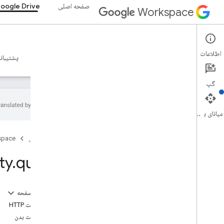
صفحه اصلی
oogle Drive
Workspace
Google Drive
اطلاعات
نمای کلی
راهنما
مرجع
سرور MCP
نمونه ها
پشتیبان
گپ
میانای برنامه‌سازی کاربردی
Drive API
صفحه اصلی
space
v3
v2
ty
.
query
کتابخانه‌های کارخواه
عبارات و اپراتورهای پرس و جو را جستجو کنید
پشتیبانی از انواع MIME
در این صفحه
صادرات انواع MIME
درخواست HTTP
نقش ها و مجوزها
درخواست بدن