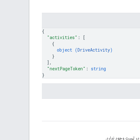
{
"activities"
: 
[
{
object (
DriveActivity
)
}
]
,
"nextPageToken"
: 
string
}
 در لیست وجود ندارد.