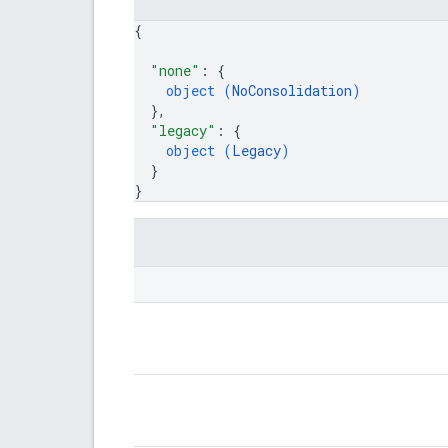
{
"none"
: 
{
object (
NoConsolidation
)
}
,
"legacy"
: 
{
object (
Legacy
)
}
}