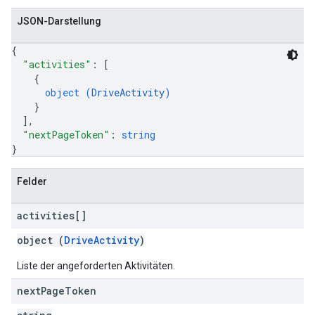
JSON-Darstellung
{
"activities"
: 
[
{
object (
DriveActivity
)
}
]
,
"nextPageToken"
: 
string
}
Felder
activities[]
object (
DriveActivity
)
Liste der angeforderten Aktivitäten.
next
Page
Token