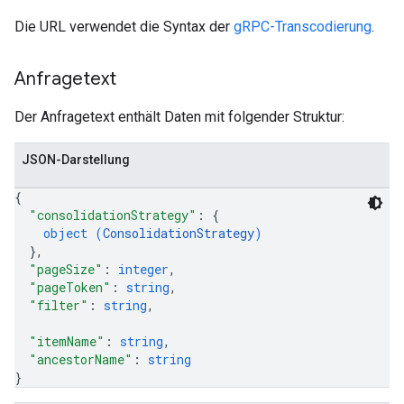
Die URL verwendet die Syntax der
gRPC-Transcodierung
.
Anfragetext
Der Anfragetext enthält Daten mit folgender Struktur:
JSON-Darstellung
{
"consolidationStrategy"
: 
{
object (
ConsolidationStrategy
)
}
,
"pageSize"
: 
integer
,
"pageToken"
: 
string
,
"filter"
: 
string
,
"itemName"
: 
string
,
"ancestorName"
: 
string
}