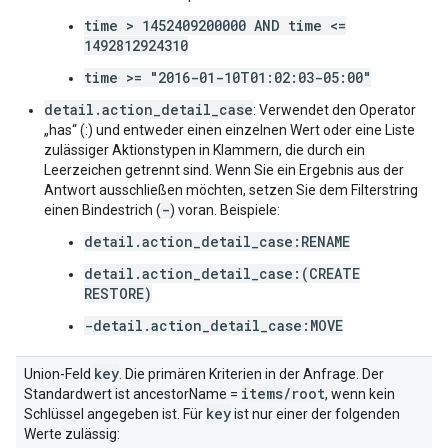
time > 1452409200000 AND time <=
1492812924310
time >= "2016-01-10T01:02:03-05:00"
detail.action_detail_case
: Verwendet den Operator
„has“ (:) und entweder einen einzelnen Wert oder eine Liste
zulässiger Aktionstypen in Klammern, die durch ein
Leerzeichen getrennt sind. Wenn Sie ein Ergebnis aus der
Antwort ausschließen möchten, setzen Sie dem Filterstring
-
einen Bindestrich (
) voran. Beispiele:
detail.action_detail_case:RENAME
detail.action_detail_case:(CREATE
RESTORE)
-detail.action_detail_case:MOVE
key
Union-Feld
. Die primären Kriterien in der Anfrage. Der
items
/
root
Standardwert ist ancestorName =
, wenn kein
key
Schlüssel angegeben ist. Für
ist nur einer der folgenden
Werte zulässig: