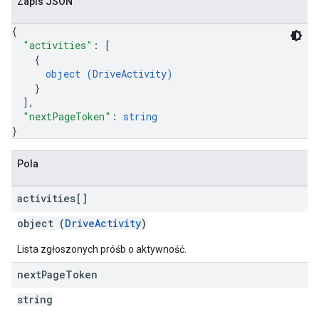
Zapis JSON
{
"activities"
: 
[
{
object (
DriveActivity
)
}
]
,
"nextPageToken"
: 
string
}
Pola
activities[]
object (
DriveActivity
)
Lista zgłoszonych próśb o aktywność.
next
Page
Token
string