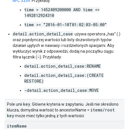
RFC 3339
. Przykłady:
time > 1452409200000 AND time <=
1492812924310
time >= "2016-01-10T01:02:03-05:00"
detail.action_detail_case
: używa operatora „has” (:)
oraz pojedynczej wartości lub listy dozwolonych typów
działań ujętych w nawiasy i rozdzielonych spacjami. Aby
wykluczyć wynik z odpowiedzi, dodaj na początku ciągu
-
filtra łącznik (
). Przykłady:
detail.action_detail_case:RENAME
detail.action_detail_case:(CREATE
RESTORE)
-detail.action_detail_case:MOVE
key
Pole unii
. Główne kryteria w zapytaniu. Jeśli nie określono
items
/
root
klucza, domyślna wartość to ancestorName =
.
key
może mieć tylko jedną z tych wartości:
item
Name