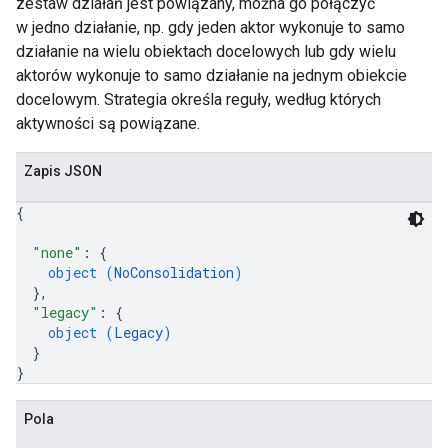
zestaw działań jest powiązany, można go połączyć
w jedno działanie, np. gdy jeden aktor wykonuje to samo
działanie na wielu obiektach docelowych lub gdy wielu
aktorów wykonuje to samo działanie na jednym obiekcie
docelowym. Strategia określa reguły, według których
aktywności są powiązane.
Zapis JSON
{
"none"
: 
{
object (
NoConsolidation
)
}
,
"legacy"
: 
{
object (
Legacy
)
}
}
Pola