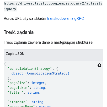
https://driveactivity.googleapis.com/v2/activity
:query
Adres URL używa składni
transkodowania gRPC
.
Treść żądania
Treść żądania zawiera dane o następującej strukturze:
Zapis JSON
{
"consolidationStrategy"
: 
{
object (
ConsolidationStrategy
)
}
,
"pageSize"
: 
integer
,
"pageToken"
: 
string
,
"filter"
: 
string
,
"itemName"
: 
string
,
"ancestorName"
: 
string