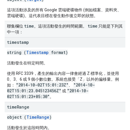
這項活動涉及的所有 Google 雲端硬碟物件 (例如檔案、資料夾、
雲端硬碟)。這代表目標在發生動作後立即的狀態。
time
time
聯集欄位
。這項活動發生的時間範圍。
只能是下列其
中一項：
timestamp
string (
Timestamp
format)
活動發生在特定時間。
使用 RFC 3339，產生的輸出內容一律會經過 Z 標準化，並使用
0、3、6 或 9 個小數位數。系統也接受「Z」以外的偏移量。例
"2014-10-02T15:01:23Z"
"2014-10-
如：
、
02T15:01:23.045123456Z"
"2014-10-
或
02T15:01:23+05:30"
。
time
Range
object (
TimeRange
)
活動發生於這段時間內。