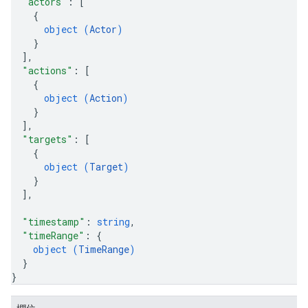
"actors"
: 
[
{
object (
Actor
)
}
]
,
"actions"
: 
[
{
object (
Action
)
}
]
,
"targets"
: 
[
{
object (
Target
)
}
]
,
"timestamp"
: 
string
,
"timeRange"
: 
{
object (
TimeRange
)
}
}