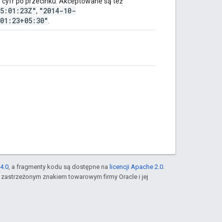
9 cyfr po przecinku. Akceptowane są też
5:01:23Z"
"2014-10-
,
01:23+05:30"
.
4.0
, a fragmenty kodu są dostępne na
licencji Apache 2.0
.
st zastrzeżonym znakiem towarowym firmy Oracle i jej