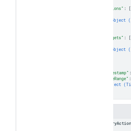
Dokumentacja aplikacji
]
,
"actions"
: 
[
Zmiana etykiety zastosowanej
{
Komentarz
object (
Utwórz
}
Zmiana wycieków danych
]
,
Usuń
"targets"
: 
[
{
Posiadłość
object (
Drive
}
Element Dysku
]
,
Dokumentacja elementu Drive
Drive
"timestamp"
Dokumentacja Dysku
"timeRange"
Edytuj
object (
Ti
}
Komentarz do pliku
}
Grupa
Podszywanie się pod inne
osoby
Pola
Przenieś
primary
Actio
Właściciel
Zmiana uprawnień