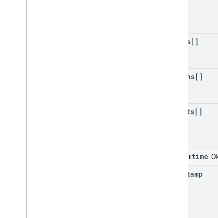
Zmień nazwę
Przywróć
Zmiana ustawień
actors[]
Zdarzenie systemowe
Cel
Wartość docelowa
actions[]
Zakres czasowy
Użytkownik
Elementy wycofane
targets[]
zapytanie
|
wyszukiwane słowa
|
wyszukiwane hasło
Biblioteki klienta
Pobieranie biblioteki klienta
time
Pole unii
. O
Drive Labels API
timestamp
v2
wersja 2 beta
Biblioteki klienta
Limity wykorzystania