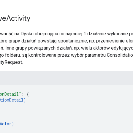
ve
Activity
wność na Dysku obejmująca co najmniej 1 działanie wykonane prz
które grupy działań powstają spontanicznie, np. przeniesienie 
ń. Inne grupy powiązanych działań, np. wielu aktorów edytujący
o folderu, są kontrolowane przez wybór parametru Consolidatio
ityRequest.
onDetail"
: 
{
tionDetail
)
Actor
)