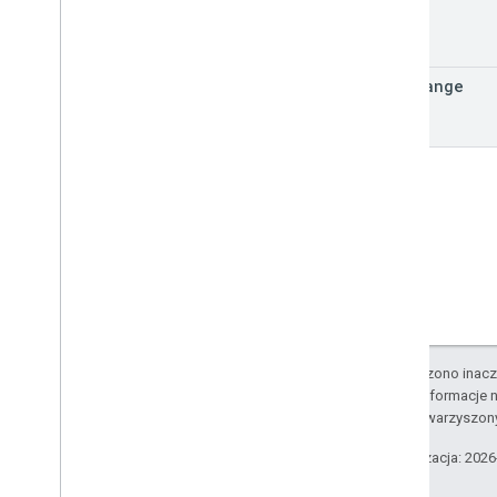
Interfejs Google Picker API
Podsumowanie
time
Range
Zajęcia
Wykazy
Interfejsy
Wpisz aliasy
O ile nie stwierdzono inacze
Szczegółowe informacje n
podmiotów stowarzyszon
Ostatnia aktualizacja: 202