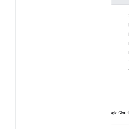
Komunikacja
Google Developer Program
Google Developer Groups
Google Developer Experts
Accelerators
Google Cloud & NVIDIA
Android
Chrome
Firebase
Google Cloud