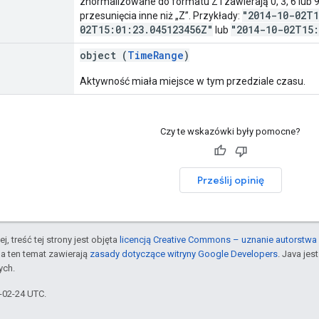
znormalizowane do formatu Z i zawierają 0, 3, 6 lub 
"2014-10-02T1
przesunięcia inne niż „Z”. Przykłady:
02T15:01:23.045123456Z"
"2014-10-02T15:
lub
object (
TimeRange
)
Aktywność miała miejsce w tym przedziale czasu.
Czy te wskazówki były pomocne?
Prześlij opinię
j, treść tej strony jest objęta
licencją Creative Commons – uznanie autorstwa 
a ten temat zawierają
zasady dotyczące witryny Google Developers
. Java je
ych.
6-02-24 UTC.