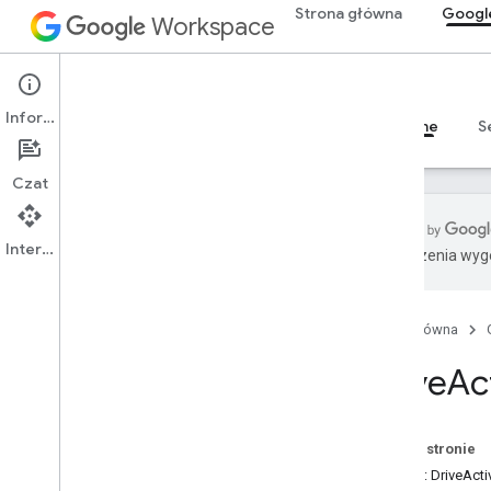
Strona główna
Googl
Workspace
Google Drive
Informacje
Przegląd
Przewodniki
Materiały referencyjne
S
Czat
Interfejs API
Tłumaczenia wyge
Interfejs API Dysku
Wersja 3
Strona główna
v2
Biblioteki klienta
Drive
Act
Hasła i operatory wyszukiwanego
hasła
Obsługiwane typy MIME
Na tej stronie
Eksportuj typy MIME
Zasób: DriveActiv
Role i uprawnienia