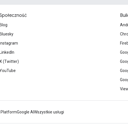
Społeczność
Buil
Blog
And
Bluesky
Chr
Instagram
Fire
LinkedIn
Goog
X (Twitter)
Goog
YouTube
Goog
Goog
View
 Platform
Google AI
Wszystkie usługi