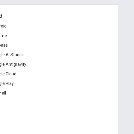
d
roid
ome
base
le AI Studio
le Antigravity
le Cloud
le Play
 all