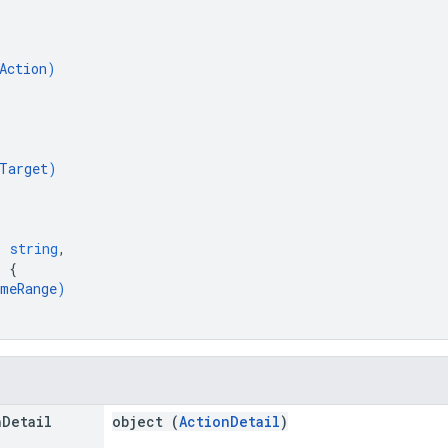
Action
)
Target
)
: 
string
,
: 
{
meRange
)
n
Detail
object (
ActionDetail
)