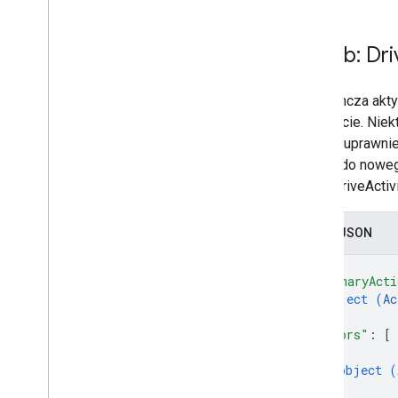
Klasyfikatory regionów
Różnice między dyskiem
Zasób: Dri
współdzielonym a Moim dyskiem
Limity wykorzystania
Pojedyncza akty
Drive Activity API
1 obiekcie. Nie
v2
zmianę uprawnie
Podsumowanie zasobu
plików do noweg
QueryDriveActiv
Zasoby REST
aktywność [plural: aktywności]
Zapis JSON
Przegląd
Informacje ogólne
{
Aktywność na Dysku
"primaryActi
Działanie
object (
Ac
}
,
Szczegóły działania
"actors"
: 
[
Aktor
{
Administrator
object (
Anonimowy użytkownik
}