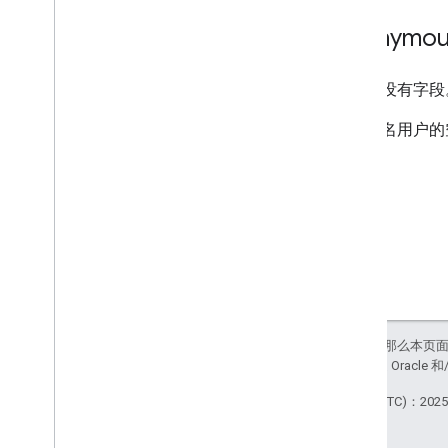
Drive
Activity
Anonymo
操作
Action
Detail
此类型没有字段
执行者
管理员
表示匿名用户的
Anonymous
User
Application
Reference
Applied
Label
Change
Comment
创建
Data
Leak
Prevention
Change
删除
网域
Drive
如未另行说明，那么本页
Drive
Item
站政策
。Java 是 Orac
Drive
Item
Reference
最后更新时间 (UTC)：2025-
Drive
Reference
编辑