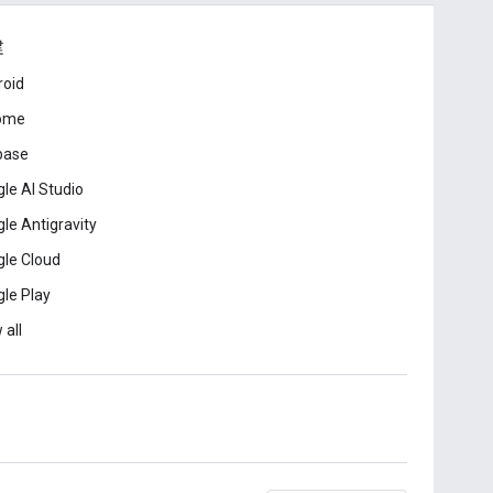
建
roid
ome
base
le AI Studio
le Antigravity
le Cloud
le Play
 all