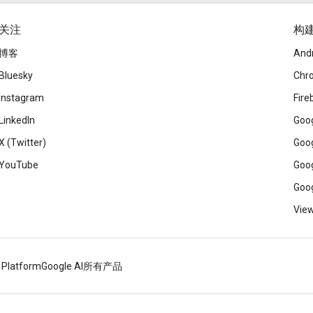
关注
构
博客
And
Bluesky
Chr
Instagram
Fire
LinkedIn
Goog
X (Twitter)
Goog
YouTube
Goog
Goog
View
 Platform
Google AI
所有产品