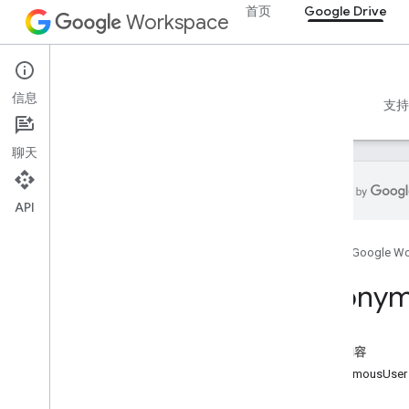
Drive API
首页
Google Drive
Workspace
v3
v2
客户端库
Google Drive
搜索查询字词和运算符
信息
概览
指南
参考文档
MCP 服务器
示例
支持
支持的 MIME 类型
导出 MIME 类型
聊天
角色与权限
地区分类器
共享云端硬盘与“我的云端硬盘”的区别
API
用量限额
首页
Google W
Drive Activity API
v2
Anony
资源摘要
REST 资源
本页内容
活动
AnonymousUser
概览
概览