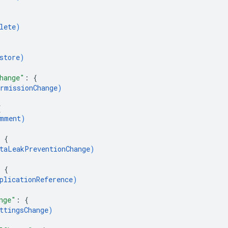
lete
)
store
)
hange"
: 
{
rmissionChange
)
{
mment
)
 
{
taLeakPreventionChange
)
 
{
plicationReference
)
nge"
: 
{
ttingsChange
)