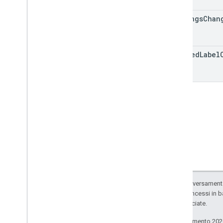
settings
Chan
applied
Label
Salvo quando diversamente 
codice sono concessi in b
delle sue consociate.
Ultimo aggiornamento 202