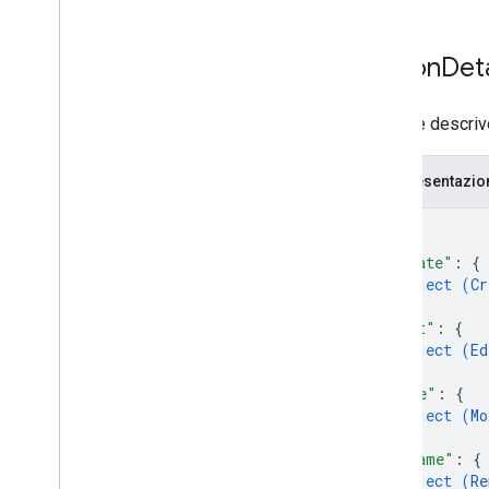
Classificatori di regioni
Differenze tra i Drive condivisi e Il mio
Drive
Action
Det
Limiti di utilizzo
Dati che descrivo
Drive Activity API
v2
Riepilogo delle risorse
Rappresentazi
Risorse REST
{
attività
"create"
: 
{
Panoramica
object (
Cr
Panoramica
}
,
Drive
Activity
"edit"
: 
{
Azione
object (
Ed
}
,
Action
Detail
"move"
: 
{
Attore
object (
Mo
Amministratore
}
,
Anonymous
User
"rename"
: 
{
Application
Reference
object (
Re