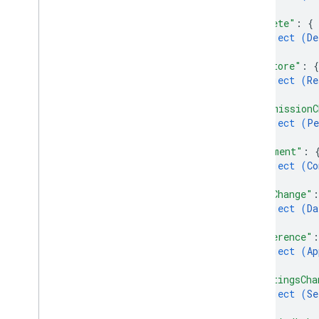
}
,
Applied
Label
Change
"delete"
: 
{
Commento
object (
De
Crea
}
,
Data
Leak
Prevention
Change
"restore"
: 
{
Elimina
object (
Re
}
,
Dominio
"permissionC
Drive
object (
Pe
Drive
Item
}
,
Drive
Item
Reference
"comment"
: 
Drive
Reference
object (
Co
}
,
Modifica
"dlpChange"
:
File
Comment
object (
Da
Gruppo
}
,
Furto d'identità
"reference"
:
Sposta
object (
Ap
}
,
Proprietario
"settingsCha
Permission
Change
object (
Se
Rinomina
}
,
Ripristina