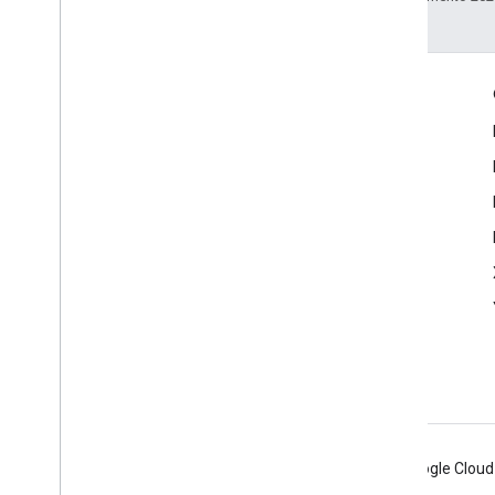
Coinvolgi
Google Developer Program
Google Developer Groups
Google Developer Experts
Accelerators
Google Cloud & NVIDIA
Android
Chrome
Firebase
Google Cloud