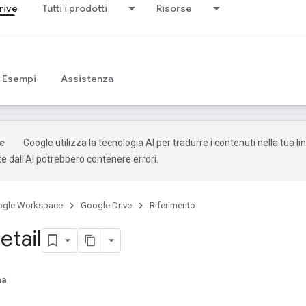
rive
Tutti i prodotti
Risorse
Esempi
Assistenza
Google utilizza la tecnologia AI per tradurre i contenuti nella tua li
e dall'AI potrebbero contenere errori.
ogle Workspace
Google Drive
Riferimento
etail
na