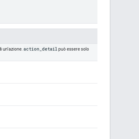
action
_
detail
di un'azione.
può essere solo