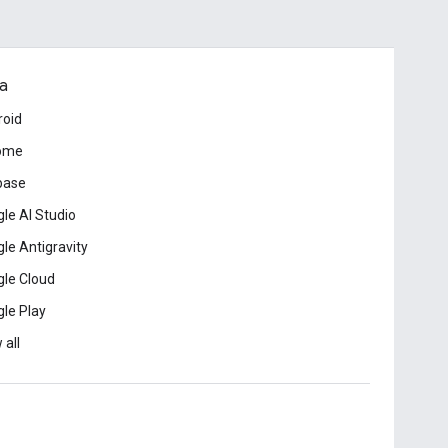
a
roid
ome
base
le AI Studio
le Antigravity
le Cloud
le Play
 all