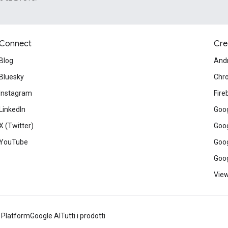
Connect
Cre
Blog
And
Bluesky
Chr
Instagram
Fire
LinkedIn
Goog
X (Twitter)
Goog
YouTube
Goog
Goog
View
 Platform
Google AI
Tutti i prodotti