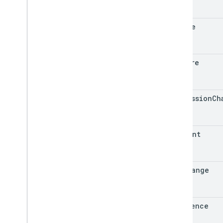
Riepilogo
Corsi
delete
Enum
Interfacce
Alias del tipo
restore
permission
Ch
comment
dlp
Change
reference