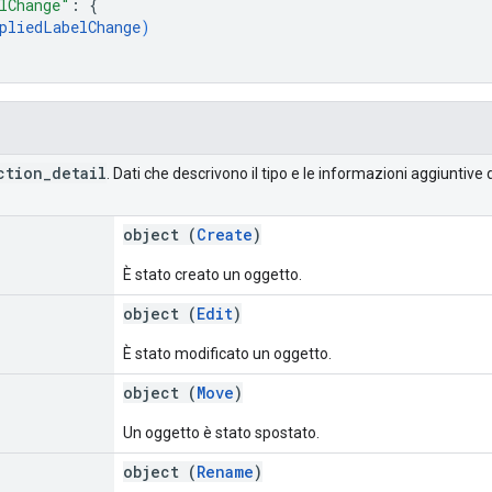
lChange"
: 
{
pliedLabelChange
)
ction
_
detail
. Dati che descrivono il tipo e le informazioni aggiuntive 
object (
Create
)
È stato creato un oggetto.
object (
Edit
)
È stato modificato un oggetto.
object (
Move
)
Un oggetto è stato spostato.
object (
Rename
)