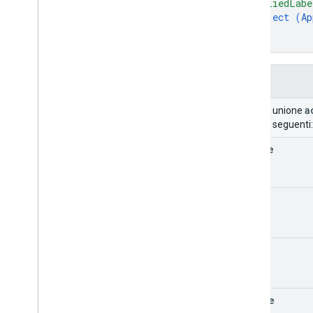
"appliedLabe
Settings
Change
object (
Ap
}
System
Event
}
Target
Target
Reference
Campi
Time
Range
Utente
a
Campo unione
Elementi ritirati
uno dei seguenti:
query
create
Librerie client
Download della libreria client
edit
API Drive Labels
v2
v2beta
move
Librerie client
Limiti di utilizzo
rename
API Google Picker