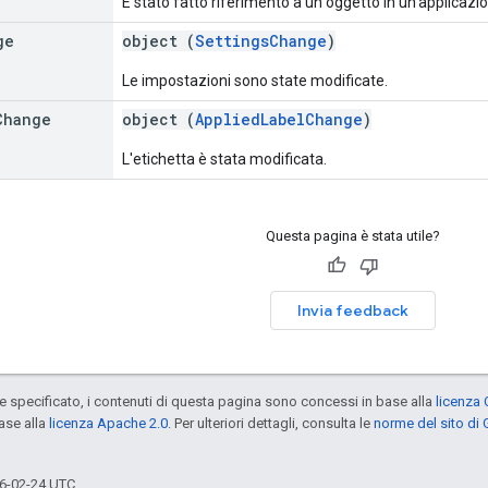
È stato fatto riferimento a un oggetto in un'applicaz
ge
object (
SettingsChange
)
Le impostazioni sono state modificate.
Change
object (
AppliedLabelChange
)
L'etichetta è stata modificata.
Questa pagina è stata utile?
Invia feedback
specificato, i contenuti di questa pagina sono concessi in base alla
licenza 
ase alla
licenza Apache 2.0
. Per ulteriori dettagli, consulta le
norme del sito di
6-02-24 UTC.