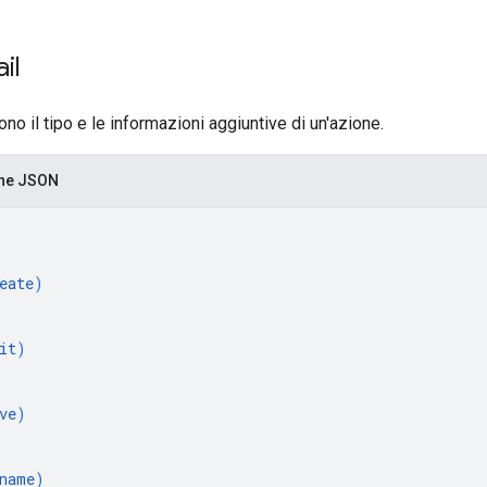
ail
no il tipo e le informazioni aggiuntive di un'azione.
one JSON
eate
)
it
)
ve
)
name
)