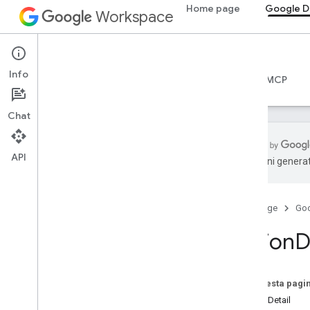
Home page
Google D
Workspace
Google Drive
Info
Panoramica
Guide
Riferimento
Server MCP
Chat
API
traduzioni generat
API Drive
v3
Home page
Go
v2
Librerie client
Action
D
Termini e operatori delle query di ricerca
Tipi MIME supportati
Tipi MIME di esportazione
Su questa pagi
Ruoli e autorizzazioni
ActionDetail