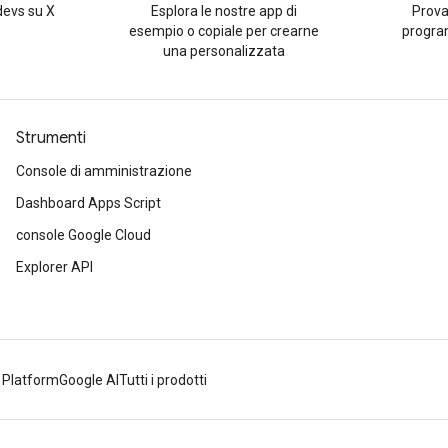
evs su X
Esplora le nostre app di
Prova
esempio o copiale per crearne
progra
una personalizzata
Strumenti
Console di amministrazione
Dashboard Apps Script
console Google Cloud
Explorer API
 Platform
Google AI
Tutti i prodotti