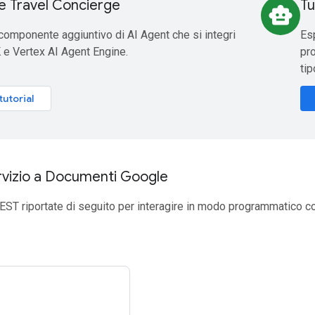
e Travel Concierge
Tu
smart_toy
componente aggiuntivo di AI Agent che si integri
Esp
e Vertex AI Agent Engine.
pro
tip
tutorial
ervizio a Documenti Google
REST riportate di seguito per interagire in modo programmatico 
s