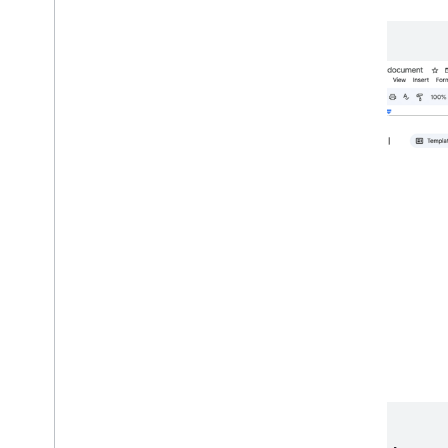
Workspace
Estendi
,
automatizza e condividi
Panoramica
Componenti aggiuntivi
Apps Script
App di chat
App Drive
Marketplace
Note di rilascio
Modifiche recenti al prodotto
Indice delle note di rilascio
Seguire le novità
Iscriviti alla nostra newsletter
Partecipa al programma Anteprima per
gli sviluppatori
Esplora il nostro canale You
Tube