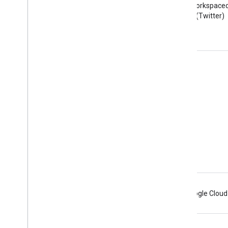
Leggi il blog per sviluppatori di
Segui @workspaced
Google Workspace
(Twitter)
Google Workspace per sviluppatori
Panoramica della piattaforma
Prodotti per sviluppatori
Note di rilascio
Assistenza per gli sviluppatori
Termini di servizio
Android
Chrome
Firebase
Google Cloud