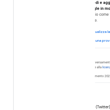
Accedi e agg
Google in m
proprio come f
utente.
Visualizza 
Fai una pro
Salvo quando diversamente 
concessi in base alla
licen
Ultimo aggiornamento 202
Blog
X (Twitter