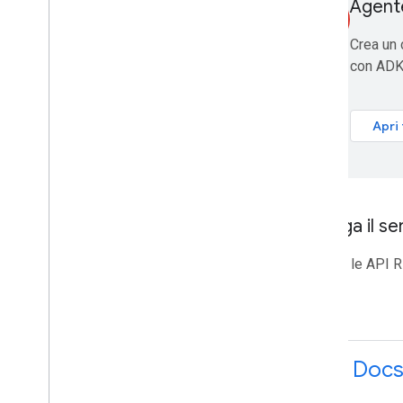
Agent
Collaborare con Google Workspace
smart_toy
Partecipa agli eventi di Google
Crea un 
Developers
con ADK 
Apri 
Collega il s
Utilizza le API 
API Doc