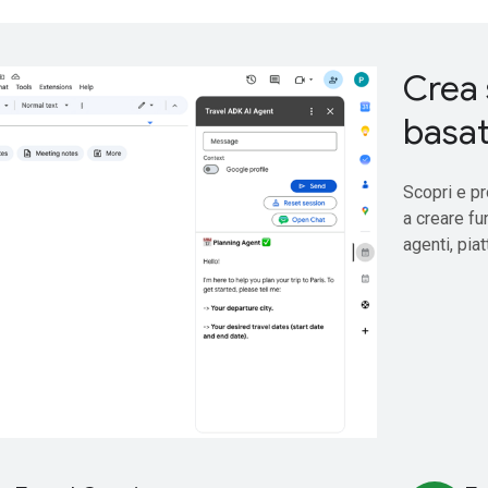
Crea 
basate
Scopri e pr
a creare fun
agenti, pia