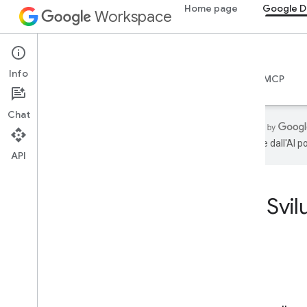
Home page
Google D
Workspace
Google Docs
Info
Panoramica
Guide
Riferimento
Server MCP
Chat
generate dall'AI p
API
Home
Prodotti per sviluppatori
Svi
Per iniziare
Build with AI
Prova subito
Modello standardizzato di Google
Workspace per API e strumenti per
agenti