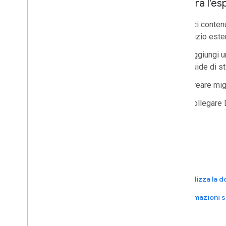
Migliora l'
App di Google Workspace
Console di amministrazione
Inserisci contenu
Cloud Search
un servizio este
Gmail
Google Calendar
Aggiungi un
Google Chat
guide di s
Google Classroom
Creare mig
Google Docs
Google Drive
Collegare D
Google Forms
Google Keep
Google Meet
Google Sheets
Google Sites
Google Slides
Visualizza la
Google Task
Informazioni s
Google Vault
Iscriversi agli eventi di Google