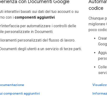
esperienza con Documenti Google
Automat
codice
ti interattivi basati sui dati del tuo account o su
rno con i
componenti aggiuntivi
.
Chiunque p
migliorare
'interfaccia per automatizzare i controlli delle
poco codic
tile personalizzate in Documenti.
Crear
lioramenti personalizzati del flusso di lavoro.
Goog
ocumenti degli utenti a un servizio di terze parti.
Aggiu
perso
Colle
servi
 documentazione
Visualiz
ui componenti aggiuntivi
Informaz