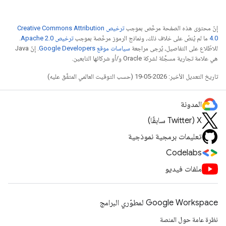
إنّ محتوى هذه الصفحة مرخّص بموجب
ترخيص Creative Commons Attribution
4.0‏
ما لم يُنصّ على خلاف ذلك، ونماذج الرموز مرخّصة بموجب
ترخيص Apache 2.0‏
.
للاطّلاع على التفاصيل، يُرجى مراجعة
سياسات موقع Google Developers‏
. إنّ Java
هي علامة تجارية مسجَّلة لشركة Oracle و/أو شركائها التابعين.
تاريخ التعديل الأخير: 2026-05-19 (حسب التوقيت العالمي المتفَّق عليه)
المدونة
‫X ‏(Twitter سابقًا)
تعليمات برمجية نموذجية
Codelabs
ملفات فيديو
Google Workspace لمطوّري البرامج
نظرة عامة حول المنصة