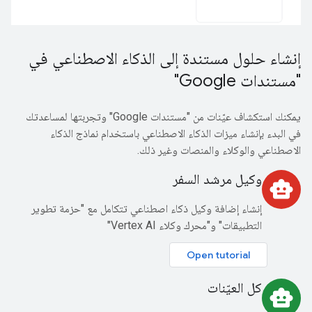
إنشاء حلول مستندة إلى الذكاء الاصطناعي في
"مستندات Google"
يمكنك استكشاف عيّنات من "مستندات Google" وتجربتها لمساعدتك
في البدء بإنشاء ميزات الذكاء الاصطناعي باستخدام نماذج الذكاء
الاصطناعي والوكلاء والمنصات وغير ذلك.
وكيل مرشد السفر
smart_toy
إنشاء إضافة وكيل ذكاء اصطناعي تتكامل مع "حزمة تطوير
التطبيقات" و"محرك وكلاء Vertex AI"
Open tutorial
كل العيّنات
smart_toy