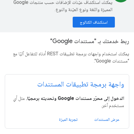
يمكنك استكشاف عيّنات الإضافات حسب منتجات Google
المميزة واللغة ونوع العيّنة والنوع.
استكشاف الكتالوج
ربط خدمتك بـ "مستندات Google"
يمكنك استخدام واجهات برمجة تطبيقات REST أدناه للتفاعل آليًا مع
"مستندات Google".
واجهة برمجة تطبيقات المستندات
الدخول إلى محرّر مستندات Google وتحديثه برمجيًا
، مثل أي
مستخدم آخر.
عرض المستندات
تجربة الميزة