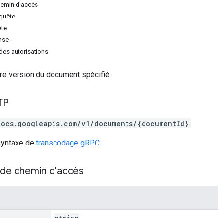
hemin d'accès
equête
ête
nse
des autorisations
ère version du document spécifié.
TP
docs.googleapis.com/v1/documents/{documentId}
 syntaxe de
transcodage gRPC
.
de chemin d'accès
string