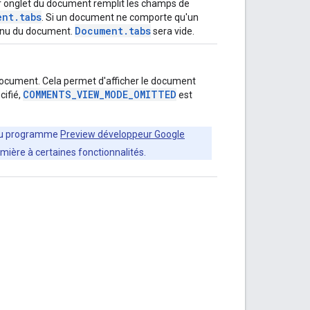
er onglet du document remplit les champs de
ent.tabs
. Si un document ne comporte qu'un
Document.tabs
ntenu du document.
sera vide.
ocument. Cela permet d'afficher le document
COMMENTS_VIEW_MODE_OMITTED
cifié,
est
 du programme
Preview développeur Google
mière à certaines fonctionnalités.
.