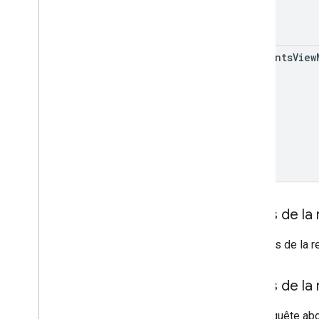
comments
View
Corps de la
Le corps de la r
Corps de la
Si la requête ab