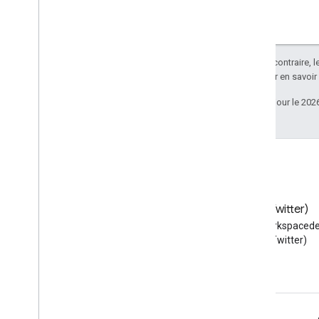
Sauf indication contraire, 
Apache 2.0
. Pour en savoir
Dernière mise à jour le 202
Blog
X (Twitter)
Lire le blog des développeurs
Suivez @workspacede
Google Workspace
X (Twitter)