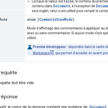
False
Lorsque la valeur est
, le contenu du premi
Document
Docum
contenu dans
, à l'exception de
seul onglet, celui-ci est utilisé pour remplir le co
Mode
enum (
CommentsViewMode
)
Mode d'affichage des commentaires à appliquer au d
avec ou sans commentaires. Si aucun mode n'est spé
utilisé.
Preview développeur
: disponible dans le cadre
Workspace
, qui permet d'accéder en avant-pre
 requête
equête doit être vide.
 réponse
outit, le corps de la réponse contient une instance de
Document