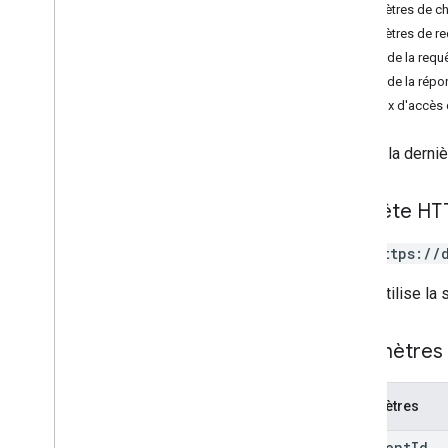
Paramètres de c
get
Paramètres de r
Bibliothèques clientes
Corps de la requ
Navigateur
Corps de la répo
Go
Niveaux d'accès 
Java
.
NET
Obtient la derni
Node
.
js
PHP
Requête HT
Python
Ruby
GET https://
Limites d'utilisation
L'URL utilise la
Paramètres 
Paramètres
document
Id