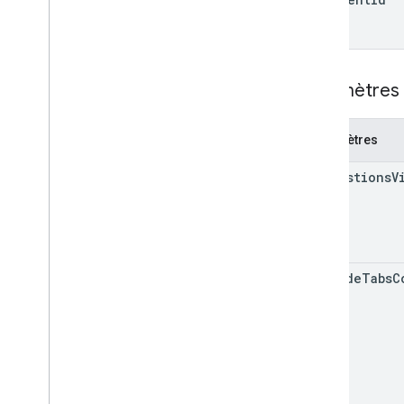
Paramètres 
Paramètres
suggestions
V
include
Tabs
C