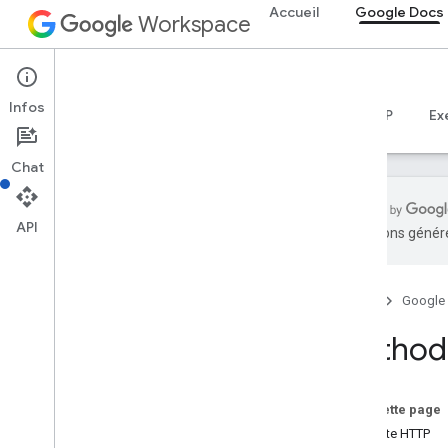
Accueil
Google Docs
Workspace
Google Docs
Infos
Aperçu
Guides
Référence
Serveur MCP
Ex
Chat
API
traductions généré
API Docs
v1
Accueil
Google
Aperçu
Method
Ressources REST
documents
Aperçu
Sur cette page
batch
Update
Requête HTTP
create