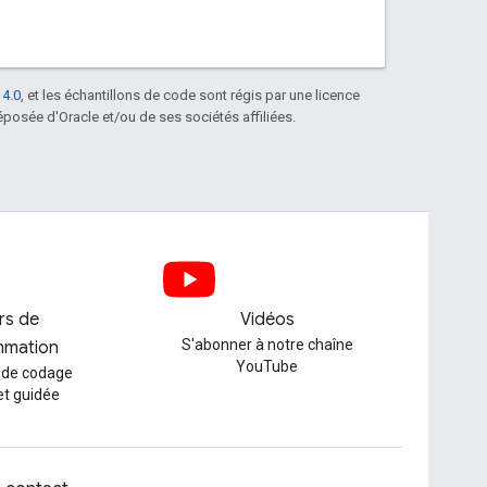
 4.0
, et les échantillons de code sont régis par une licence
posée d'Oracle et/ou de ses sociétés affiliées.
ers de
Vidéos
S'abonner à notre chaîne
mmation
YouTube
 de codage
et guidée