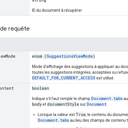
ID du document à récupérer.
de requête
iew
Mode
enum (
SuggestionsViewMode
)
Mode d'affichage des suggestions à appliquer au doc
toutes les suggestions intégrées, acceptées ou refusé
DEFAULT_FOR_CURRENT_ACCESS
est utilisé.
ontent
boolean
Document.tabs
Indique s'il faut remplir le champ
au
body
documentStyle
Document
et
sur
.
True
Lorsque la valeur est
, le contenu du docume
Document.tabs
au lieu des champs de contenu 