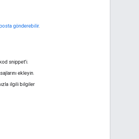
posta gönderebilir
.
kod snippet'i.
ajlarını ekleyin.
la ilgili bilgiler