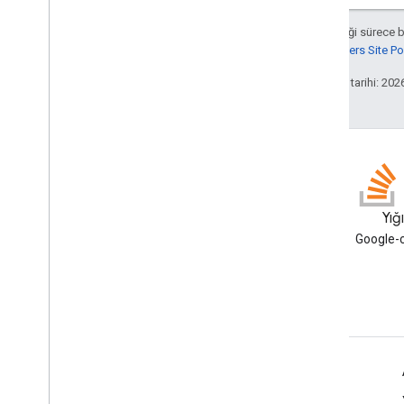
Aksi belirtilmediği sürece 
Google Developers Site Poli
Son güncelleme tarihi: 202
Blog
Yığ
Google Workspace Developers
Google-c
blogunu okuyun
Geliştiriciler için Google Workspace
Platforma genel bakış