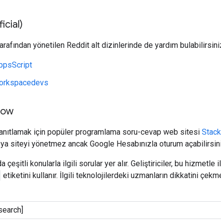
icial)
tarafından yönetilen Reddit alt dizinlerinde de yardım bulabilirsini
ppsScript
orkspacedevs
low
yanıtlamak için popüler programlama soru-cevap web sitesi
Stack
eya siteyi yönetmez ancak Google Hesabınızla oturum açabilirsini
çeşitli konularla ilgili sorular yer alır. Geliştiriciler, bu hizmetle 
etiketini kullanır. İlgili teknolojilerdeki uzmanların dikkatini çek