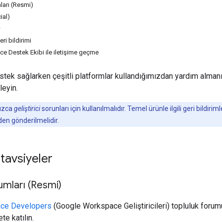
ları (Resmi)
ial)
w
eri bildirimi
 Destek Ekibi ile iletişime geçme
destek sağlarken çeşitli platformlar kullandığımızdan yardım alman
leyin.
nızca
geliştirici
sorunları için kullanılmalıdır. Temel ürünle ilgili geri bildiri
den gönderilmelidir.
 tavsiyeler
umları (Resmi)
ce Developers
(Google Workspace Geliştiricileri) topluluk for
te katılın.