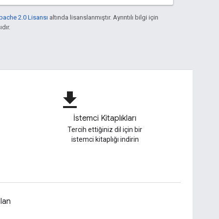
pache 2.0 Lisansı
altında lisanslanmıştır. Ayrıntılı bilgi için
ıdır.
file_download
İstemci Kitaplıkları
Tercih ettiğiniz dil için bir
istemci kitaplığı indirin
lan