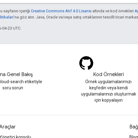
bu sayfanın içeriği
Creative Commons Atıf 4.0 Lisansı
altında ve kod örnekleri
A
tikaları
'na göz atın. Java, Oracle ve/veya satış ortaklarının tescilli ticari markas
6-04-23 UTC.
ına Genel Bakış
Kod Örnekleri
loud-search etiketiyle
Örnek uygulamalarımızı
soru sorun
keşfedin veya kendi
uygulamalarınızı oluşturmak
için kopyalayın
Araçlar
Bağ
Yönetici konsolu
Blog