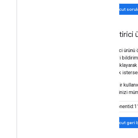
Mevcut sorul
Geliştirici
Geliştirici ürünü
aynı geri bildir
yıldızı tıklayara
eklemek istersen
Başka bir kullanı
bildiriminizi mü
Mevcut geri b