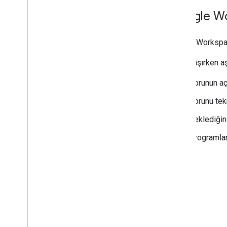
Google Wor
Google Workspac
Bize ulaşırken aş
Sorunun aç
Sorunu tekr
Beklediğini
Programlama