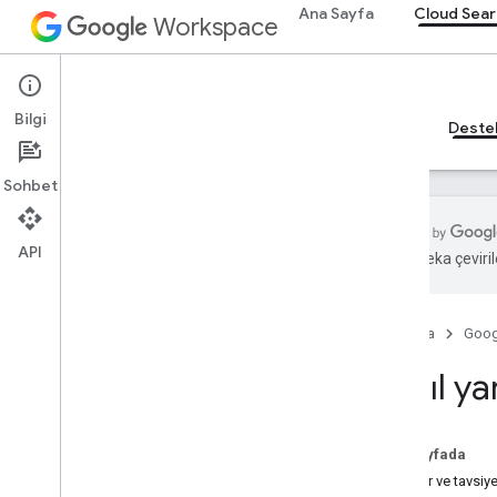
Ana Sayfa
Cloud Sear
Workspace
Cloud Search
Bilgi
Genel bakış
Rehberler
Başvuru Kaynakları
Deste
Sohbet
API
Yapay zeka çevirile
Nasıl yardım alabilirim?
Hizmet Şartları
Ana Sayfa
Goog
Kullanıcı verileri ve geliştirici
politikası
Nasıl ya
Sürüm notları
Bu sayfada
Sorular ve tavsiye