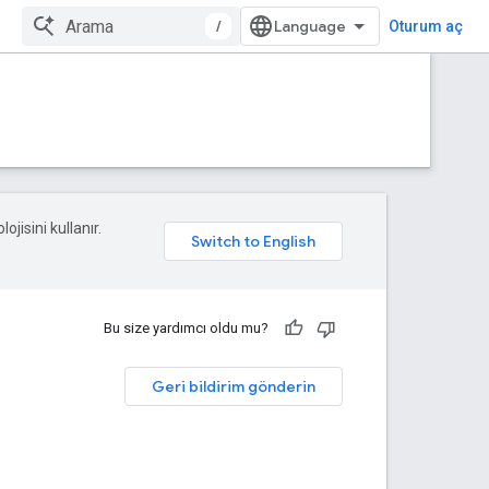
/
Oturum aç
ojisini kullanır.
Bu size yardımcı oldu mu?
Geri bildirim gönderin