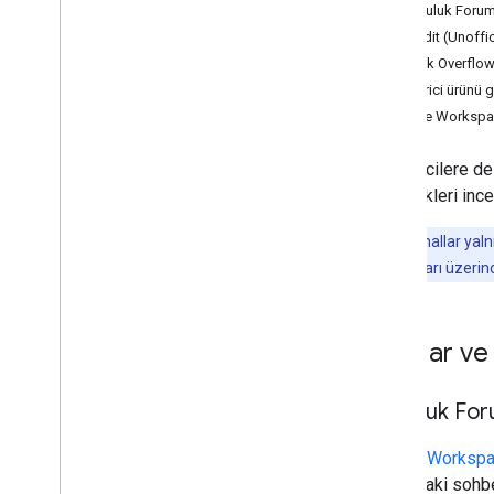
Topluluk Forum
Reddit (Unoffic
Stack Overflo
Geliştirici ürünü g
Google Workspace
Geliştiricilere 
seçenekleri ince
Not:
Bu kanallar yal
bildir
bağlantıları üzerin
Sorular ve
Topluluk For
Google Workspa
hakkındaki sohbe