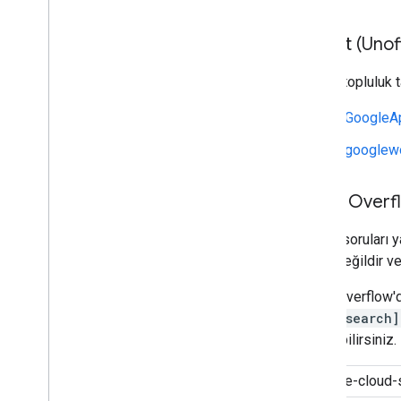
Reddit (Unoff
Ayrıca, topluluk 
r/GoogleA
r/googlew
Stack Overf
Teknik soruları 
sahip değildir v
Stack Overflow'da 
cloud-search]
ekleyebilirsiniz.