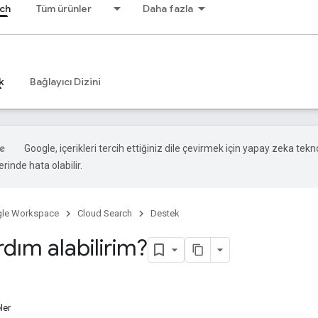
ch
Tüm ürünler
Daha fazla
k
Bağlayıcı Dizini
Google, içerikleri tercih ettiğiniz dile çevirmek için yapay zeka teknol
rinde hata olabilir.
le Workspace
Cloud Search
Destek
rdım alabilirim?
ler