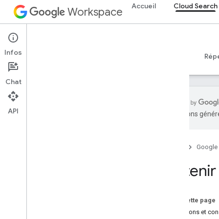
Accueil
Cloud Search
Workspace
Cloud Search
Infos
Aperçu
Guides
Référence
Assistance
Répe
Chat
API
traductions généré
Obtenir de l'aide
Conditions d'utilisation
Accueil
Google
Données utilisateur et
règlement pour les développeurs
Obtenir 
Notes de version
Sur cette page
Questions et con