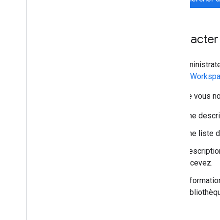
Contacter
Les administra
Google Worksp
Lorsque vous nou
Une descri
Une liste 
Descriptio
recevez.
Informatio
bibliothèqu