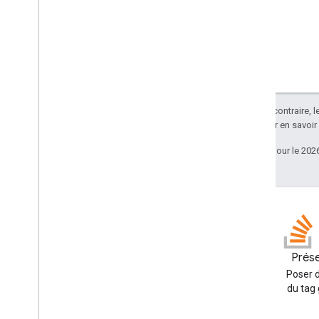
Sauf indication contraire, 
Apache 2.0
. Pour en savoir
Dernière mise à jour le 202
Blog
Prése
Lire le blog des développeurs
Poser d
Google Workspace
du tag