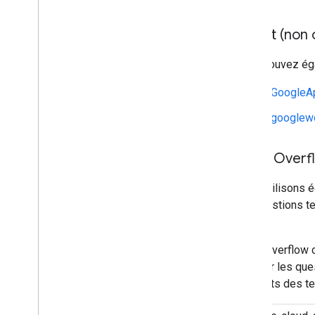
Reddit (non o
Vous pouvez éga
r/GoogleA
r/googlew
Stack Overf
Nous utilisons 
aux questions t
Google.
Stack Overflow c
marquer les ques
d'experts des t