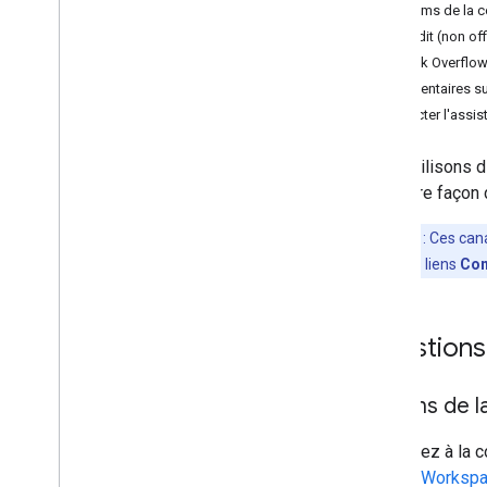
Forums de la c
Reddit (non off
Stack Overflo
Commentaires sur
Contacter l'ass
Nous utilisons d
meilleure façon d
Remarque
: Ces can
envoyés via les liens
Com
Questions 
Forums de la
Participez à la
Google Worksp