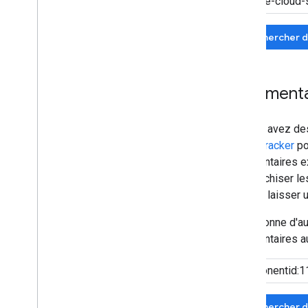
Rechercher d
Commentai
Si vous avez de
Issue Tracker
po
commentaires exi
à hiérarchiser l
pouvez laisser 
Si personne d'a
commentaires au
Rechercher d