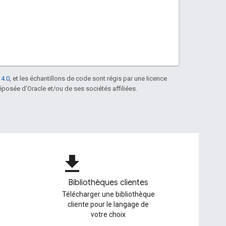
 4.0
, et les échantillons de code sont régis par une licence
posée d'Oracle et/ou de ses sociétés affiliées.
file_download
Bibliothèques clientes
Télécharger une bibliothèque
cliente pour le langage de
votre choix