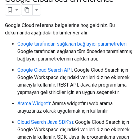
Google Cloud referans belgelerine hoş geldiniz. Bu
dokümanda aşağıdaki bölümler yer alır:
Google tarafından sağlanan bağlayıcı parametreleri
:
Google tarafından sağlanan tüm önceden tanımlanmış
bağlayıcı parametrelerinin açıklaması.
Google Cloud Search API
: Google Cloud Search için
fig
Google Workspace dışındaki verileri dizine eklemek
tity
amacıyla kullanılır. REST API, Java ile programlama
exing
yapmayan geliştiriciler için en uygun seçenektir.
exing.template
Arama Widget'ı
: Arama widget'ını web arama
xing.traverser
arayüzünüz olarak uygulamak için kullanılır.
ing.util
Cloud Search Java SDK'sı
: Google Cloud Search için
ving
Google Workspace dışındaki verileri dizine eklemek
amacıyla kullanılır. SDK, Java ile programlama yapan