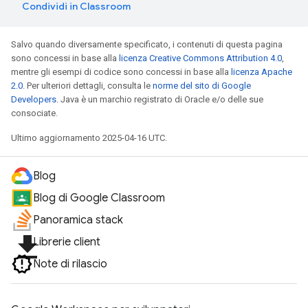
Condividi in Classroom
Salvo quando diversamente specificato, i contenuti di questa pagina
sono concessi in base alla
licenza Creative Commons Attribution 4.0
,
mentre gli esempi di codice sono concessi in base alla
licenza Apache
2.0
. Per ulteriori dettagli, consulta le
norme del sito di Google
Developers
. Java è un marchio registrato di Oracle e/o delle sue
consociate.
Ultimo aggiornamento 2025-04-16 UTC.
Blog
Blog di Google Classroom
Panoramica stack
file_download
Librerie client
Note di rilascio