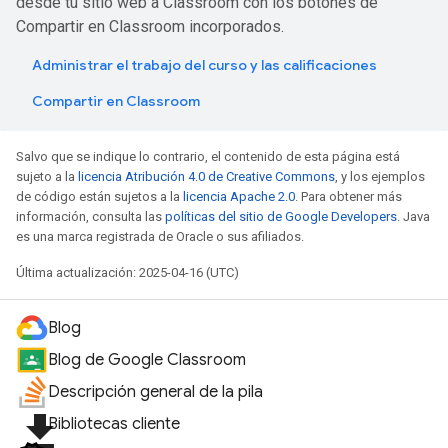
desde tu sitio web a Classroom con los botones de
Compartir en Classroom incorporados.
Administrar el trabajo del curso y las calificaciones
Compartir en Classroom
Salvo que se indique lo contrario, el contenido de esta página está
sujeto a la
licencia Atribución 4.0 de Creative Commons
, y los ejemplos
de código están sujetos a la
licencia Apache 2.0
. Para obtener más
información, consulta las
políticas del sitio de Google Developers
. Java
es una marca registrada de Oracle o sus afiliados.
Última actualización: 2025-04-16 (UTC)
Blog
Blog de Google Classroom
Descripción general de la pila
file_download
Bibliotecas cliente