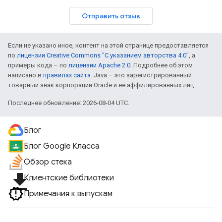
Отправить отзыв
Если не указано иное, контент на этой странице предоставляется
по
лицензии Creative Commons "С указанием авторства 4.0"
, а
примеры кода – по
лицензии Apache 2.0
. Подробнее об этом
написано в
правилах сайта
. Java – это зарегистрированный
товарный знак корпорации Oracle и ее аффилированных лиц.
Последнее обновление: 2026-08-04 UTC.
Блог
Блог Google Класса
Обзор стека
file_download
Клиентские библиотеки
Примечания к выпускам