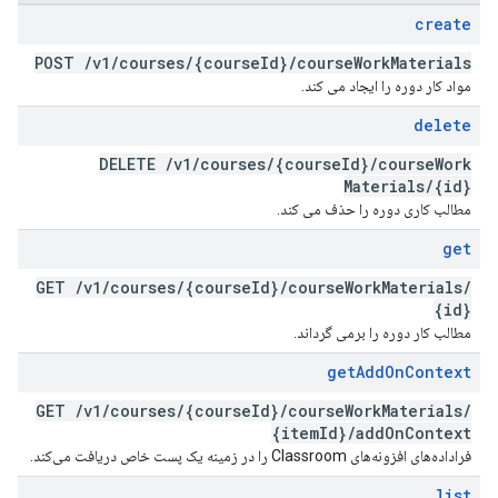
create
POST
/
v1
/
courses
/
{course
Id}
/
course
Work
Materials
مواد کار دوره را ایجاد می کند.
delete
DELETE
/
v1
/
courses
/
{course
Id}
/
course
Work
Materials
/
{id}
مطالب کاری دوره را حذف می کند.
get
GET
/
v1
/
courses
/
{course
Id}
/
course
Work
Materials
/
{id}
مطالب کار دوره را برمی گرداند.
get
Add
On
Context
GET
/
v1
/
courses
/
{course
Id}
/
course
Work
Materials
/
{item
Id}
/
add
On
Context
فراداده‌های افزونه‌های Classroom را در زمینه یک پست خاص دریافت می‌کند.
list