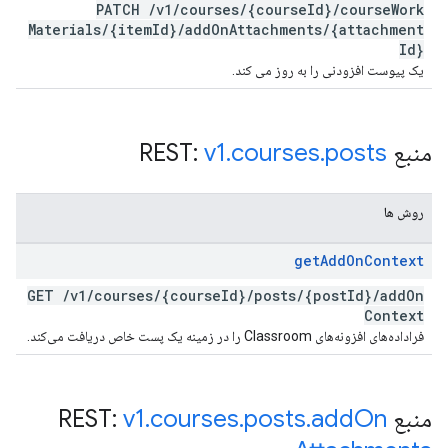
PATCH
/
v1
/
courses
/
{course
Id}
/
course
Work
Materials
/
{item
Id}
/
add
On
Attachments
/
{attachment
Id}
یک پیوست افزودنی را به روز می کند.
منبع REST:
posts
.
courses
.
v1
روش ها
get
Add
On
Context
GET
/
v1
/
courses
/
{course
Id}
/
posts
/
{post
Id}
/
add
On
Context
فراداده‌های افزونه‌های Classroom را در زمینه یک پست خاص دریافت می‌کند.
منبع REST:
On
add
.
posts
.
courses
.
v1