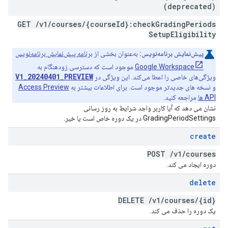
(deprecated)
GET
/
v1
/
courses
/
{course
Id}:check
Grading
Periods
Setup
Eligibility
پیش‌نمایش برنامه‌نویس:
به‌عنوان بخشی از
برنامه پیش‌نمایش برنامه‌نویس
Google Workspace
موجود است که دسترسی زودهنگام به
V1_20240401_PREVIEW
ویژگی‌های خاصی را اعطا می‌کند. این ویژگی در
و نسخه های جدیدتر موجود است. برای اطلاعات بیشتر به
Access Preview
API ها
مراجعه کنید.
نشان می دهد که آیا کاربر واجد شرایط به روز رسانی
GradingPeriodSettings در یک دوره خاص است یا خیر.
create
POST
/
v1
/
courses
دوره ایجاد می کند.
delete
DELETE
/
v1
/
courses
/
{id}
یک دوره را حذف می کند.