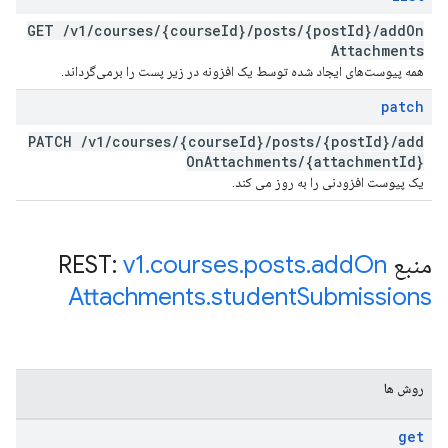
GET
/
v1
/
courses
/
{course
Id}
/
posts
/
{post
Id}
/
add
On
Attachments
همه پیوست‌های ایجاد شده توسط یک افزونه در زیر پست را برمی‌گرداند.
patch
PATCH
/
v1
/
courses
/
{course
Id}
/
posts
/
{post
Id}
/
add
On
Attachments
/
{attachment
Id}
یک پیوست افزودنی را به روز می کند.
منبع REST:
On
add
.
posts
.
courses
.
v1
Attachments
.
student
Submissions
روش ها
get