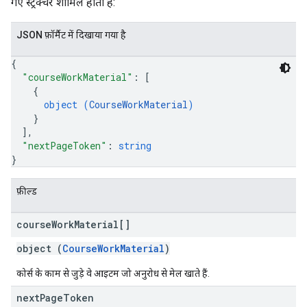
गए स्ट्रक्चर शामिल होता है:
JSON फ़ॉर्मैट में दिखाया गया है
{
"courseWorkMaterial"
: 
[
{
object (
CourseWorkMaterial
)
}
]
,
"nextPageToken"
: 
string
}
फ़ील्ड
course
Work
Material[]
object (
CourseWorkMaterial
)
कोर्स के काम से जुड़े वे आइटम जो अनुरोध से मेल खाते हैं.
next
Page
Token