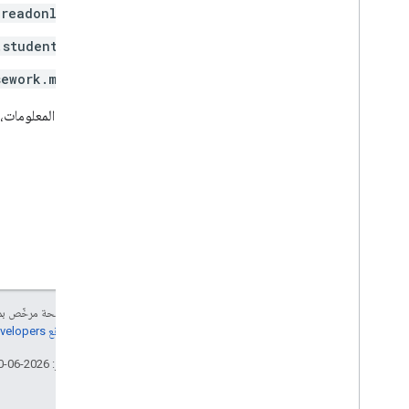
.readonly
.students
sework.me
لمزيد من المعلومات،
إنّ محتوى هذه الصفحة مرخّص 
مراجعة
سياسات موقع Google Developers‏
تاريخ التعديل الأخير: 2026-06-10 (حسب التوقيت العالمي المتفَّق عليه)