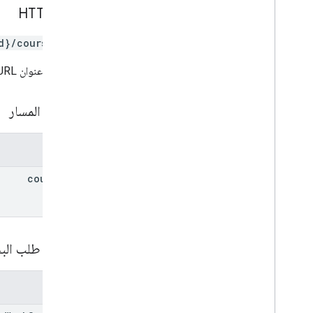
courses
.
student
Groups
طلب HTTP
courses
.
student
Groups
.
student
Group
Members
d}/courseWork
دورة تدريبية للطلاب
Teachers
.
teachers
يستخدِم عنوان URL بنية
دورات تدريبية
دعوات
مَعلمات المسار
التسجيلات
ملفات المستخدمين الشخصية
المعلمات
الدعوات الخاصة بالمستخدمين
user
Profiles
.
guardian
course
Id
الأنواع
السياسة الإضافية
وضع المُسنَد إليه
مَعلمات طلب ال
نوع دورة العمل
التاريخ
ملفات Drive
المعلمات
مجلد Drive