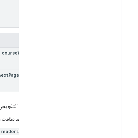
الحقول
course
Work[]
next
Page
Token
نطاقات التفويض
يتطلب أحد نطاقات OAuth التالية:
.readonly