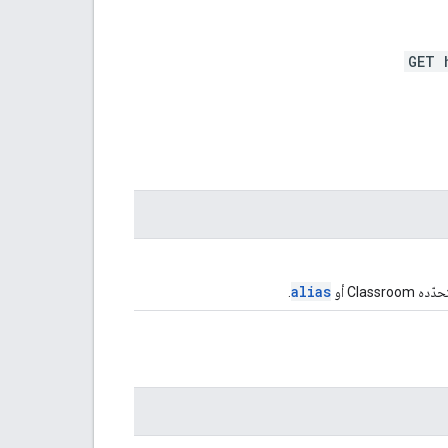
GET 
alias
Clas أو
.