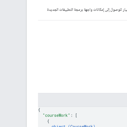
يار للوصول إلى إمكانات واجهة برمجة التطبيقات الجديدة
{
"courseWork"
: 
[
{
object (
CourseWork
)