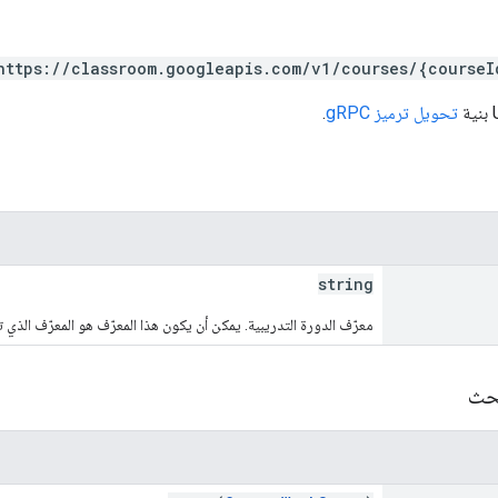
https://classroom.googleapis.com/v1/courses/{courseI
تحويل ترميز gRPC
.
string
معرّف الدورة التدريبية. يمكن أن يكون هذا المعرّف هو المعرّف الذي تحدّده sroom
بحث