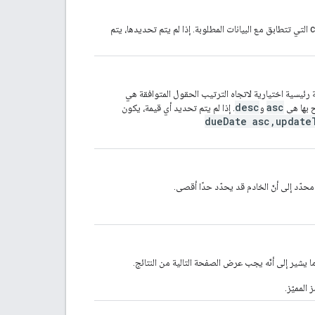
قيود على حالة العمل للعودة ولا يتم عرض سوى بيانات courseWork التي تتطابق مع البيانات المطلوبة. إذا لم يتم تحديدها، يتم
رئيسية اختيارية لاتجاه الترتيب الحقول المتوافقة هي
desc
asc
ح بها هي
و
. إذا لم يتم تحديد أي قيمة، يكون
dueDate asc,update
دّد إلى أنّ الخادم قد يحدّد حدًا أقصى.
 يشير إلى أنّه يجب عرض الصفحة التالية من النتائج.
 المميّز.