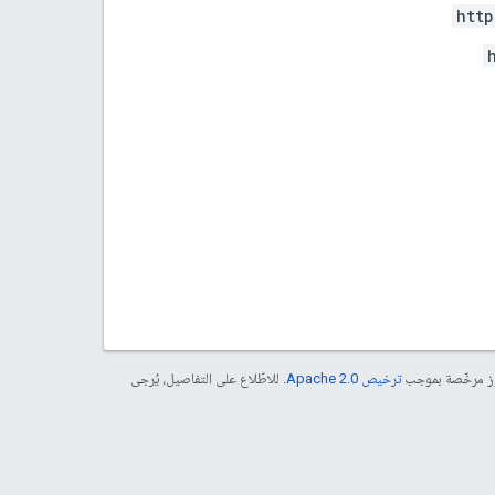
http
موز مرخّصة بموجب
ترخيص Apache 2.0‏
. للاطّلاع على التفاصيل، يُرجى