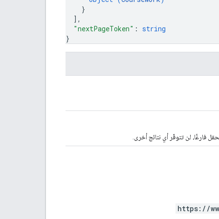
}
]
,
"nextPageToken"
: 
string
}
حقل فارغًا، لن تتوفّر أي نتائج أخرى.
https://w