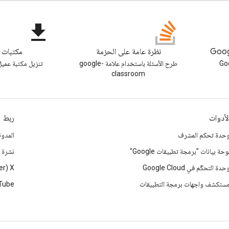
file_download
نظرة عامة على الحزمة
مكتبات ا
ونة Google
طرح الأسئلة باستخدام علامة google-
تنزيل مكتبة عميل 
classroom
لأدوات
ربط
حدة تحكم المشرف
المدون
وحة بيانات "برمجة تطبيقات Google"
نشرة إ
حدة التحكّم في Google Cloud
‫X ‏(Twitter سابقًا)
ستكشف واجهات برمجة التطبيقات
Tube