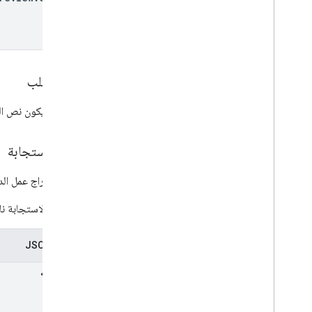
PHP
Python
Ruby
نص الطلب
مرجع آخر
واجهات برمجة التطبيقات لمعاينة التطبيقات
يجب أن يكون نص الط
مَعلمات طلب البحث العادية
حدود الاستخدام
نص الاستجابة
التنزيلات
ردّ عند إدراج عمل ال
مكتبات العملاء التي تتيح تحديد أهلية
المستخدمين
إذا كانت الاستجابة ن
مكتبات البرامج التي تتوافق مع ميزة "هدف
التعلّم"
تمثيل JSON