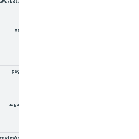
e
Work
States[]
النموذج
فئة الدرجة
Grading
Period
Settings
خيارات الطلاب الفردية
order
By
رابط
List
Add
On
Attachments
Response
المواد
تعديل فردي الطلاب
إصدار المعاينة
حالة الإرسال
page
Size
الوقت من اليوم
فيديو على You
Tube
مرجع مكتبة العميل
page
Token
المتصفح
Go
Java
.
NET
Node
.
js
review
Version