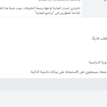
اختياريّ. إصدار المعاينة لواجهة برمجة التطبيقات. يجب ضبط هذا الخ
المتاحة للمطوّرين في "برنامج المعاينة".
لب فارغًا.
دورة الدراسية
اجحة، سيحتوي نص الاستجابة على بيانات بالبنية التالية: