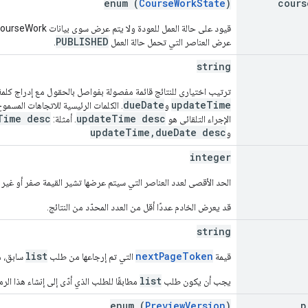
enum (
CourseWorkState
)
cours
PUBLISHED
عرض العناصر التي تحمل حالة العمل
.
string
ترتيب اختياري للنتائج قائمة مفصولة بفواصل بالحقول مع إدراج كلمة 
dueDate
updateTime
و
. الكلمات الرئيسية للاتجاهات المسمو
Time desc
updateTime desc
الإجراء التلقائي هو
. أمثلة:
updateTime,dueDate desc
و
integer
الحد الأقصى لعدد العناصر التي سيتم عرضها تشير القيمة صفر أو غير مح
قد يعرض الخادم عددًا أقل من العدد المحدّد من النتائج.
string
list
nextPageToken
قيمة
التي تم إرجاعها من طلب
سابق، ما
list
يجب أن يكون طلب
مطابقًا للطلب الذي أدّى إلى إنشاء هذا الرمز
enum (
PreviewVersion
)
p