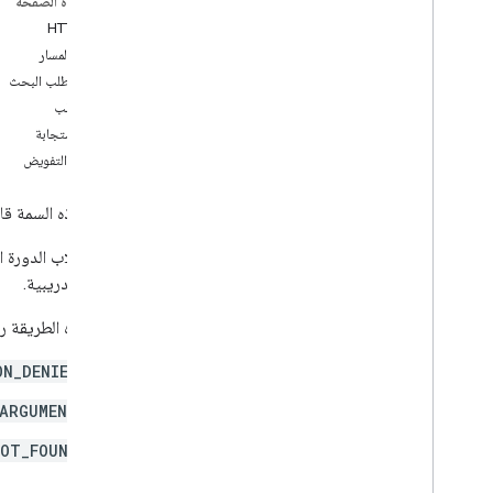
على هذه الصفحة
نظرة عامة
طلب HTTP
انشاء
مَعلمات المسار
حذف
مَعلمات طلب البحث
جلب
نص الطلب
get
Add
On
Context
نص الاستجابة
قائمة
نطاقات التفويض
تعديل المُسنَد إليهم
رمز تصحيح
تعرِض هذه السمة قائم
course
.
course
Work
.
add
On
Attachments
يمكن لطلاب الدورة ال
course
.
course
Work
.
add
On
الدورة التدريبية.
Attachments
.
student
Submissions
Courses
.
course
Work
.
rubrics
تُرجع هذه الطريقة رمو
دورات تدريبية على الدورة التدريبية
ON_DENIED
دورات تدريبية على الدورة التدريبية
لقطات من الدورة التدريبية
_ARGUMENT
دورة تدريبية
OT_FOUND
دورة تدريبية
دورة تدريبية للمشاركات
.
إضافة على المرفقات