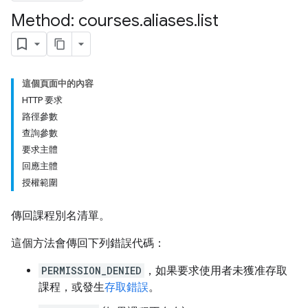
ents
Method: courses
.
aliases
.
list
bmissions
這個頁面中的內容
ers
HTTP 要求
路徑參數
查詢參數
要求主體
回應主體
授權範圍
傳回課程別名清單。
這個方法會傳回下列錯誤代碼：
PERMISSION_DENIED
，如果要求使用者未獲准存取
課程，或發生
存取錯誤
。