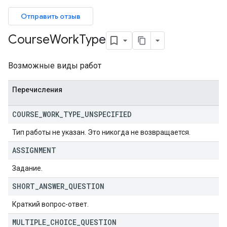
bmissions
Отправить отзыв
ers
Course
Work
Type
Возможные виды работ
Перечисления
COURSE
_
WORK
_
TYPE
_
UNSPECIFIED
Тип работы не указан. Это никогда не возвращается.
ASSIGNMENT
Задание.
SHORT
_
ANSWER
_
QUESTION
Краткий вопрос-ответ.
MULTIPLE
_
CHOICE
_
QUESTION