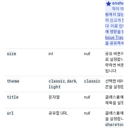
onshar
작이 의도
동하지 않는다
의 신고가 접
다. 이로 인해
에 영향을 받
Issue Tracke
을 공유하세요
size
int
null
공유 버튼의 
로 설정합니다
략하면 버튼에
됩니다.
theme
classic
dark
classic
,
,
선택한 테마의
light
콘을 설정합니
title
문자열
null
클래스룸에 공
제목을 설정합
url
공유할 URL
null
클래스룸에 공
을 설정합니다
sharetocl