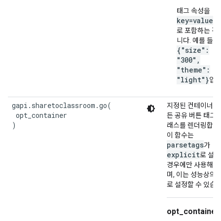
태그 속성을
key=value
쌍
로 포함하는 객
니다. 예를 들면
{"size":
"300",
"theme":
"light"}
입니
gapi.sharetoclassroom.go(

지정된 컨테이너의
 opt_container

든 공유 버튼 태그와
)
래스를 렌더링합니
이 함수는
parsetags
가
explicit
로 설
경우에만 사용해야
며, 이는 성능상의 
로 설정할 수 있습니
opt_container