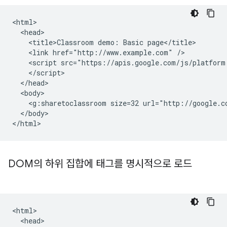
<html>

  <head>

    <title>Classroom demo: Basic page</title>

    <link href="http://www.example.com" />

    <script src="https://apis.google.com/js/platform.
    </script>

  </head>

  <body>

    <g:sharetoclassroom size=32 url="http://google.co
  </body>

DOM의 하위 집합에 태그를 명시적으로 로드
<html>

  <head>
