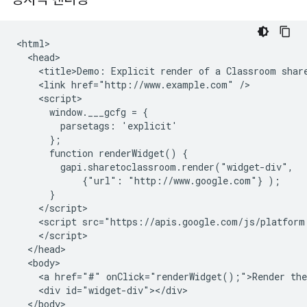
<html>

  <head>

    <title>Demo: Explicit render of a Classroom share
    <link href="http://www.example.com" />

    <script>

      window.___gcfg = {

        parsetags: 'explicit'

      };

      function renderWidget() {

        gapi.sharetoclassroom.render("widget-div",

            {"url": "http://www.google.com"} );

      }

    </script>

    <script src="https://apis.google.com/js/platform.
    </script>

  </head>

  <body>

    <a href="#" onClick="renderWidget();">Render the
    <div id="widget-div"></div>

  </body>
