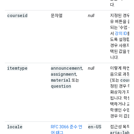
다.
courseid
문자열
null
지정된 경우 
유 버튼을 클
되는 '수업 선
서
강의 ID
를 
도록 설정합니
경우 사용자가
택된 값을 변
니다.
itemtype
announcement
,
null
이렇게 하면 
assignment
,
음으로 과정을
material
cours
또는
(또는
question
정된 경우 즉시
화상자가 자동
됩니다. 학생
택하거나 교사
학생인 수업을
경우 이 값은
locale
en-US
RFC 3066 준수 언
접근성 목적으
aria-labe
어 태그