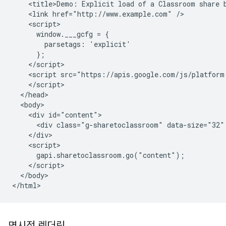
    <title>Demo: Explicit load of a Classroom share b
    <link href="http://www.example.com" />

    <script>

      window.___gcfg = {

        parsetags: 'explicit'

      };

    </script>

    <script src="https://apis.google.com/js/platform.
    </script>

  </head>

  <body>

    <div id="content">

      <div class="g-sharetoclassroom" data-size="32" 
    </div>

    <script>

      gapi.sharetoclassroom.go("content");

    </script>

  </body>

명시적 렌더링