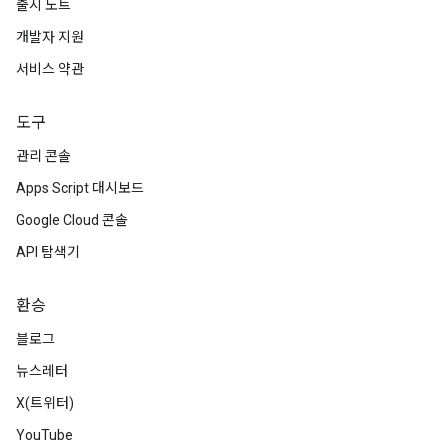
출시 노트
개발자 지원
서비스 약관
도구
관리 콘솔
Apps Script 대시보드
Google Cloud 콘솔
API 탐색기
환승
블로그
뉴스레터
X(트위터)
YouTube