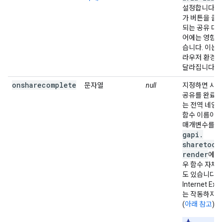
설정합니다. 
가 버튼을 클
되는 공유 대
어에는 영향을
습니다. 이는
라우저 환경설
달라집니다.
onsharecomplete
문자열
null
지정하면 사용
공유를 완료할
는 전역 네임
함수 이름이 
매개변수를 통
gapi
.
sharetocl
render
에 
우 함수 자체
도 있습니다. 
Internet Ex
는 작동하지 
(
아래 참고
).