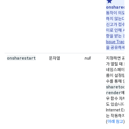
onshareco
동작이 의도한
하지 않는다는
신고가 접수되
이로 인해 사
향을 받는 경
Issue Tracke
을 공유하세요
onsharestart
문자열
null
지정하면 공유
가 열릴 때 
네임스페이스의
름이 설정됩니
수를 통해 인
sharetocl
render
에 
우 함수 자체
도 있습니다. 
Internet Ex
는 작동하지 
(
아래 참고
).