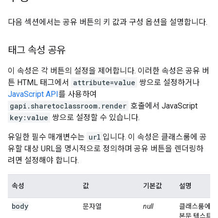
다음 섹션에서는 공유 버튼의 키 값과 구성 옵션을 설명합니다.
태그 속성 공유
이 속성은 각 버튼의 설정을 제어합니다. 이러한 속성은 공유 버
튼 HTML 태그에서
attribute=value
쌍으로 설정하거나
JavaScript API
를 사용하여
gapi.sharetoclassroom.render
호출에서 JavaScript
key:value
쌍으로 설정할 수 있습니다.
유일한 필수 매개변수는
url
입니다. 이 속성은 클래스룸에 공
유할 대상 URL을 명시적으로 정의하며 공유 버튼을 렌더링하
려면 설정해야 합니다.
속성
값
기본값
설명
body
문자열
null
클래스룸에 공
본문 텍스트를