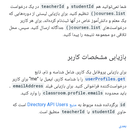
شما نمی‌توانید هم
studentId
و
teacherId
در یک درخواست
courses.list()
تنظیم کنید. برای بازیابی لیستی از دوره‌هایی که
یک معلم و دانش‌آموز خاص در آنها ثبت‌نام کرده‌اند، برای هر کاربر
درخواست‌های
courses.list()
جداگانه ارسال کنید. سپس، محل
تلاقی دو مجموعه نتیجه را پیدا کنید.
بازیابی مشخصات کاربر
برای بازیابی پروفایل یک کاربر، شامل شناسه و نام، تابع
userProfiles.get
را با شناسه کاربر، ایمیل یا "me" برای کاربر
درخواست‌کننده فراخوانی کنید. برای بازیابی فیلد
emailAddress
،
باید محدوده
classroom.profile.emails
را وارد کنید.
id
برگردانده شده مربوط به
منبع Directory API Users
است که
حاوی
studentId
یا
teacherId
منطبق است.
بعدی