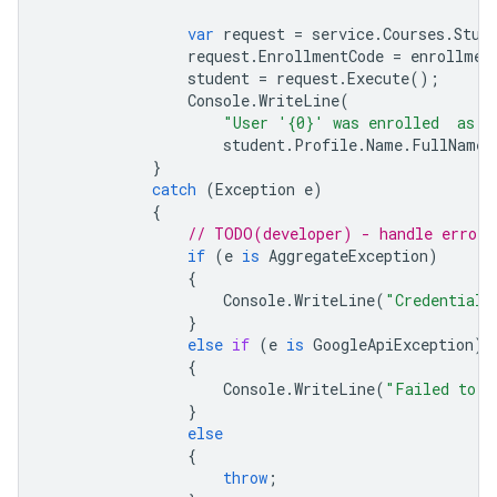
var
request
=
service
.
Courses
.
Stud
request
.
EnrollmentCode
=
enrollmen
student
=
request
.
Execute
();
Console
.
WriteLine
(
"User '{0}' was enrolled  as a
student
.
Profile
.
Name
.
FullName
,
}
catch
(
Exception
e
)
{
// TODO(developer) - handle error 
if
(
e
is
AggregateException
)
{
Console
.
WriteLine
(
"Credential 
}
else
if
(
e
is
GoogleApiException
)
{
Console
.
WriteLine
(
"Failed to A
}
else
{
throw
;