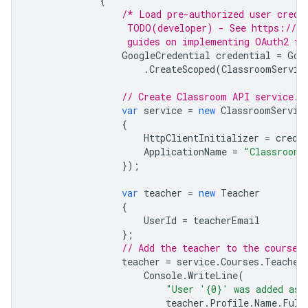
{
/* Load pre-authorized user crede
                  TODO(developer) - See https://de
                  guides on implementing OAuth2 fo
GoogleCredential
credential
=
Goo
.
CreateScoped
(
ClassroomServic
// Create Classroom API service.
var
service
=
new
ClassroomServic
{
HttpClientInitializer
=
crede
ApplicationName
=
"Classroom 
});
var
teacher
=
new
Teacher
{
UserId
=
teacherEmail
};
// Add the teacher to the course.
teacher
=
service
.
Courses
.
Teacher
Console
.
WriteLine
(
"User '{0}' was added as 
teacher
.
Profile
.
Name
.
Full