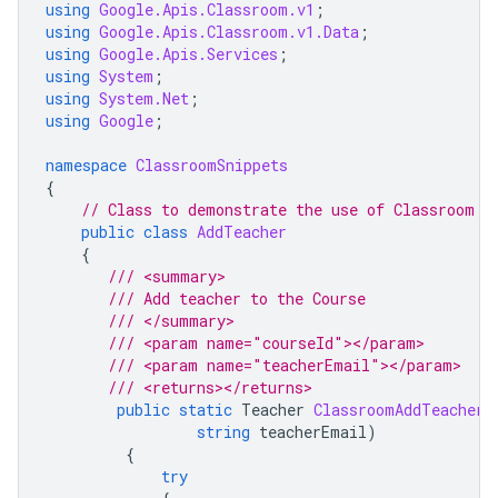
using
Google.Apis.Classroom.v1
;
using
Google.Apis.Classroom.v1.Data
;
using
Google.Apis.Services
;
using
System
;
using
System.Net
;
using
Google
;
namespace
ClassroomSnippets
{
// Class to demonstrate the use of Classroom C
public
class
AddTeacher
{
/// <summary>
/// Add teacher to the Course
/// </summary>
/// <param name="courseId"></param>
/// <param name="teacherEmail"></param>
/// <returns></returns>
public
static
Teacher
ClassroomAddTeacher
(
string
teacherEmail
)
{
try