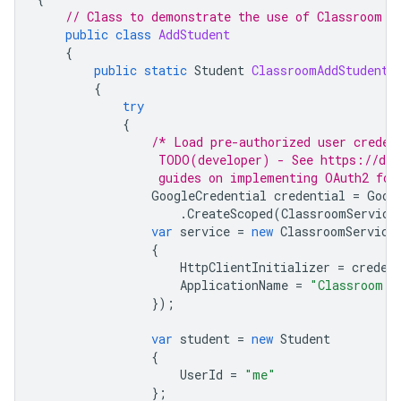
// Class to demonstrate the use of Classroom C
public
class
AddStudent
{
public
static
Student
ClassroomAddStudent
(
{
try
{
/* Load pre-authorized user creden
                 TODO(developer) - See https://dev
                 guides on implementing OAuth2 for
GoogleCredential
credential
=
Goog
.
CreateScoped
(
ClassroomService
var
service
=
new
ClassroomService
{
HttpClientInitializer
=
creden
ApplicationName
=
"Classroom A
});
var
student
=
new
Student
{
UserId
=
"me"
};