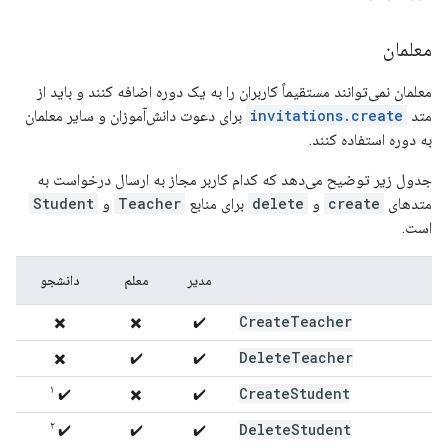
معلمان
معلمان نمی‌توانند مستقیماً کاربران را به یک دوره اضافه کنند و باید از
متد
invitations.create
برای دعوت دانش‌آموزان و سایر معلمان
به دوره استفاده کنند.
جدول زیر توضیح می‌دهد که کدام کاربر مجاز به ارسال درخواست به
متدهای
create
و
delete
برای منابع
Teacher
و
Student
است.
مدیر
معلم
دانشجو
Create
Teacher
✖️
✖️
✔️
Delete
Teacher
✖️
✔️
✔️
۱
Create
Student
✔️
✖️
✔️
۲
Delete
Student
✔️
✔️
✔️