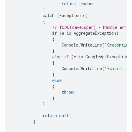
return
teacher
;
}
catch
(
Exception
e
)
{
// TODO(developer) - handle error
if
(
e
is
AggregateException
)
{
Console
.
WriteLine
(
"Credential
}
else
if
(
e
is
GoogleApiException
)
{
Console
.
WriteLine
(
"Failed to 
}
else
{
throw
;
}
}
return
null
;
}