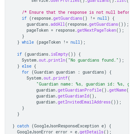
service
.
userProfiles
().
guardians
().
list
(
st
/* Ensure that the response is not null before
if
(
response
.
getGuardians
()
!=
null
)
{
guardians
.
addAll
(
response
.
getGuardians
());
pageToken
=
response
.
getNextPageToken
();
}
}
while
(
pageToken
!=
null
);
if
(
guardians
.
isEmpty
())
{
System
.
out
.
println
(
"No guardians found."
);
}
else
{
for
(
Guardian
guardian
:
guardians
)
{
System
.
out
.
printf
(
"Guardian name: %s, guardian id: %s, gu
guardian
.
getGuardianProfile
().
getName
().
guardian
.
getGuardianId
(),
guardian
.
getInvitedEmailAddress
());
}
}
}
catch
(
GoogleJsonResponseException
e
)
{
GoogleJsonError
error
=
e
.
getDetails
();