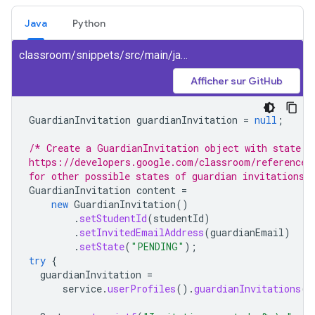
Java
Python
classroom/snippets/src/main/java/CreateGuardianInvitation.java
Afficher sur GitHub
GuardianInvitation
guardianInvitation
=
null
;
/* Create a GuardianInvitation object with state s
https://developers.google.com/classroom/reference/
for other possible states of guardian invitations.
GuardianInvitation
content
=
new
GuardianInvitation
()
.
setStudentId
(
studentId
)
.
setInvitedEmailAddress
(
guardianEmail
)
.
setState
(
"PENDING"
);
try
{
guardianInvitation
=
service
.
userProfiles
().
guardianInvitations
()