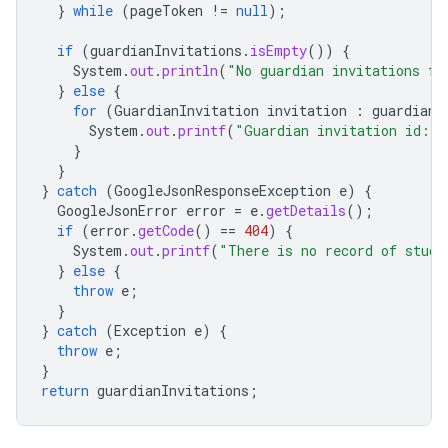
}
while
(
pageToken
!=
null
);
if
(
guardianInvitations
.
isEmpty
())
{
System
.
out
.
println
(
"No guardian invitations fo
}
else
{
for
(
GuardianInvitation
invitation
:
guardianI
System
.
out
.
printf
(
"Guardian invitation id: 
}
}
}
catch
(
GoogleJsonResponseException
e
)
{
GoogleJsonError
error
=
e
.
getDetails
();
if
(
error
.
getCode
()
==
404
)
{
System
.
out
.
printf
(
"There is no record of stud
}
else
{
throw
e
;
}
}
catch
(
Exception
e
)
{
throw
e
;
}
return
guardianInvitations
;