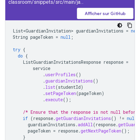
classroom/snippets/src/main/java/ListGuardianInvitationsByStudent.java
Afficher sur GitHub
List<GuardianInvitation>
guardianInvitations
=
new
String
pageToken
=
null
;
try
{
do
{
ListGuardianInvitationsResponse
response
=
service
.
userProfiles
()
.
guardianInvitations
()
.
list
(
studentId
)
.
setPageToken
(
pageToken
)
.
execute
();
/* Ensure that the response is not null before
if
(
response
.
getGuardianInvitations
()
!=
null
)
guardianInvitations
.
addAll
(
response
.
getGuard
pageToken
=
response
.
getNextPageToken
();
}