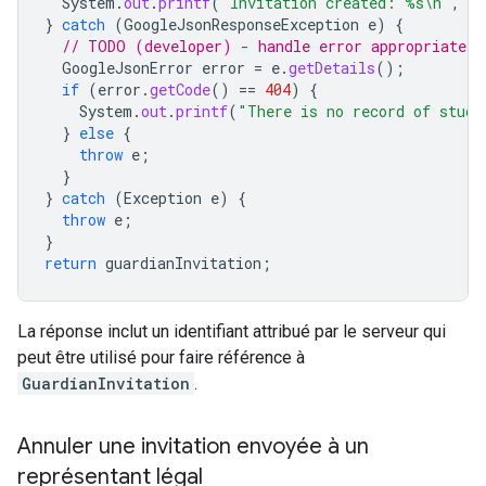
System
.
out
.
printf
(
"Invitation created: %s\n"
,
gu
}
catch
(
GoogleJsonResponseException
e
)
{
// TODO (developer) - handle error appropriately
GoogleJsonError
error
=
e
.
getDetails
();
if
(
error
.
getCode
()
==
404
)
{
System
.
out
.
printf
(
"There is no record of stude
}
else
{
throw
e
;
}
}
catch
(
Exception
e
)
{
throw
e
;
}
return
guardianInvitation
;
La réponse inclut un identifiant attribué par le serveur qui
peut être utilisé pour faire référence à
GuardianInvitation
.
Annuler une invitation envoyée à un
représentant légal