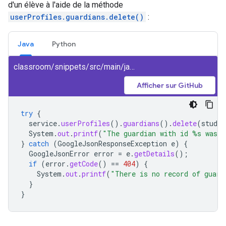
d'un élève à l'aide de la méthode
userProfiles.guardians.delete()
:
Java
Python
classroom/snippets/src/main/java/DeleteGuardian.java
Afficher sur GitHub
try
{
service
.
userProfiles
().
guardians
().
delete
(
studen
System
.
out
.
printf
(
"The guardian with id %s was d
}
catch
(
GoogleJsonResponseException
e
)
{
GoogleJsonError
error
=
e
.
getDetails
();
if
(
error
.
getCode
()
==
404
)
{
System
.
out
.
printf
(
"There is no record of guard
}
}