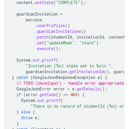
content
.
setState
(
"COMPLETE"
);
guardianInvitation
=
service
.
userProfiles
()
.
guardianInvitations
()
.
patch
(
studentId
,
invitationId
,
content
)
.
set
(
"updateMask"
,
"state"
)
.
execute
();
System
.
out
.
printf
(
"Invitation (%s) state set to %s\n."
,
guardianInvitation
.
getInvitationId
(),
guardi
}
catch
(
GoogleJsonResponseException
e
)
{
// TODO (developer) - handle error appropriately
GoogleJsonError
error
=
e
.
getDetails
();
if
(
error
.
getCode
()
==
404
)
{
System
.
out
.
printf
(
"There is no record of studentId (%s) or 
}
else
{
throw
e
;
}