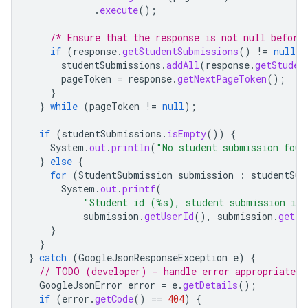
.
execute
();
/* Ensure that the response is not null before
if
(
response
.
getStudentSubmissions
()
!=
null
)
studentSubmissions
.
addAll
(
response
.
getStuden
pageToken
=
response
.
getNextPageToken
();
}
}
while
(
pageToken
!=
null
);
if
(
studentSubmissions
.
isEmpty
())
{
System
.
out
.
println
(
"No student submission foun
}
else
{
for
(
StudentSubmission
submission
:
studentSub
System
.
out
.
printf
(
"Student id (%s), student submission id
submission
.
getUserId
(),
submission
.
getId
}
}
}
catch
(
GoogleJsonResponseException
e
)
{
// TODO (developer) - handle error appropriately
GoogleJsonError
error
=
e
.
getDetails
();
if
(
error
.
getCode
()
==
404
)
{