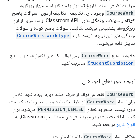
جزئیات اضافی، مانند تاریخ تحویل یا حداکثر نمره. چهار زیرگروه
CourseWork
وجود دارد:
تکالیف
،
تکالیف آزمون
،
سوالات پاسخ
کوتاه
و
سوالات چندگزینه‌ای
. Classroom API از سه مورد از این
زیرگروه‌ها پشتیبانی می‌کند: تکالیف، سوالات پاسخ کوتاه و سوالات
چندگزینه‌ای. این نوع‌ها توسط فیلد
CourseWork.workType
نمایش داده می‌شوند.
علاوه بر منبع
CourseWork
، می‌توانید کارهای تکمیل‌شده را با منبع
StudentSubmission
مدیریت کنید.
ایجاد دوره‌های آموزشی
CourseWork
فقط
می‌تواند از طرف استاد دوره ایجاد شود. تلاش
برای ایجاد
CourseWork
از طرف یک دانشجو یا مدیر دامنه که استاد
دوره نیست، منجر به خطای
PERMISSION_DENIED
می‌شود. برای
کسب اطلاعات بیشتر در مورد نقش‌های مختلف در Classroom، به
انواع کاربر
مراجعه کنید.
هنگام ایجاد
CourseWork
با استفاده از متد