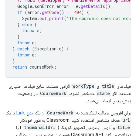
// TODO (developer) - handle error appropriately
GoogleJsonError
error
=
e
.
getDetails
();
if
(
error
.
getCode
()
==
404
)
{
System
.
out
.
printf
(
"The courseId does not exist
}
else
{
throw
e
;
}
throw
e
;
}
catch
(
Exception
e
)
{
throw
e
;
}
return
courseWork
;
فیلدهای
title
و
workType
الزامی هستند. سایر فیلدها اختیاری
هستند. اگر
state
مشخص نشود،
CourseWork
در وضعیت
پیش‌نویس ایجاد می‌شود.
برای افزودن مطالب لینک‌شده به
CourseWork
از یک
منبع Link
با یک
url
هدف مشخص استفاده کنید. Classroom به‌طور خودکار
title
و آدرس اینترنتی تصویر کوچک (
thumbnailUrl
) را
دریافت می‌کند. Classroom API همچنین به‌طور بومی از مطالب