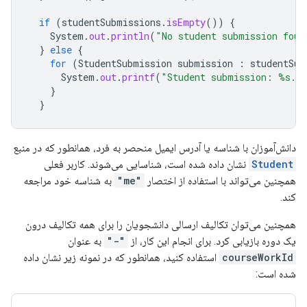
if
(
studentSubmissions
.
isEmpty
())
{
System
.
out
.
println
(
"No student submission foun
}
else
{
for
(
StudentSubmission
submission
:
studentSub
System
.
out
.
printf
(
"Student submission: %s.\
}
}
دانش‌آموزان با شناسه یا آدرس ایمیل منحصر به فرد، همانطور که در منبع
Student
نشان داده شده است، شناسایی می‌شوند. کاربر فعلی
همچنین می‌تواند با استفاده از اختصار
"me"
به شناسه خود مراجعه
کند.
همچنین می‌توان تکالیف ارسالی دانشجویان را برای همه تکالیف درون
یک دوره بازیابی کرد. برای انجام این کار، از
"-"
به عنوان
courseWorkId
استفاده کنید، همانطور که در نمونه زیر نشان داده
شده است: