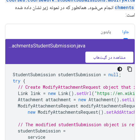
chments
انجام می‌شود، همانطور که در نمونه زیر نشان داده شده
است:
جاوا
پایتون
class/snippets/src/main/java/ModifyAttachmentsStudentSubmission.java
مشاهده در گیت‌هاب
StudentSubmission
studentSubmission
=
null
;
try
{
// Create ModifyAttachmentRequest object that in
Link
link
=
new
Link
().
setUrl
(
"https://en.wikipe
Attachment
attachment
=
new
Attachment
().
setLink
ModifyAttachmentsRequest
modifyAttachmentsReques
new
ModifyAttachmentsRequest
().
setAddAttachm
// The modified studentSubmission object is retu
studentSubmission
=
service