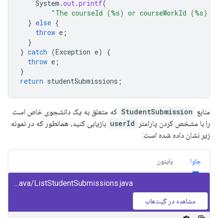
System
.
out
.
printf
(
"The courseId (%s) or courseWorkId (%s) d
}
else
{
throw
e
;
}
}
catch
(
Exception
e
)
{
throw
e
;
}
return
studentSubmissions
;
منابع
StudentSubmission
که متعلق به یک دانشجوی خاص است
را با مشخص کردن پارامتر
userId
بازیابی کنید، همانطور که در نمونه
زیر نشان داده شده است:
جاوا
پایتون
class/snippets/src/main/java/ListStudentSubmissions.java
مشاهده در گیت‌هاب