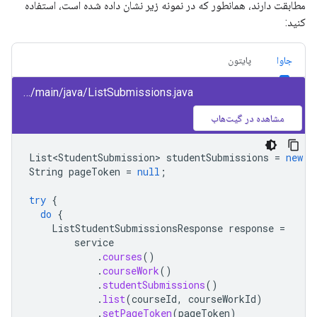
مطابقت دارند، همانطور که در نمونه زیر نشان داده شده است، استفاده
کنید:
جاوا
پایتون
class/snippets/src/main/java/ListSubmissions.java
مشاهده در گیت‌هاب
List<StudentSubmission>
studentSubmissions
=
new
A
String
pageToken
=
null
;
try
{
do
{
ListStudentSubmissionsResponse
response
=
service
.
courses
()
.
courseWork
()
.
studentSubmissions
()
.
list
(
courseId
,
courseWorkId
)
.
setPageToken
(
pageToken
)