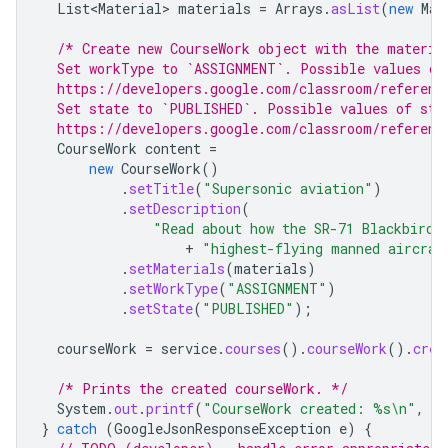
List<Material>
materials
=
Arrays
.
asList
(
new
Mat
/* Create new CourseWork object with the materia
  Set workType to `ASSIGNMENT`. Possible values of
  https://developers.google.com/classroom/referenc
  Set state to `PUBLISHED`. Possible values of sta
  https://developers.google.com/classroom/referenc
CourseWork
content
=
new
CourseWork
()
.
setTitle
(
"Supersonic aviation"
)
.
setDescription
(
"Read about how the SR-71 Blackbird,
+
"highest-flying manned aircraf
.
setMaterials
(
materials
)
.
setWorkType
(
"ASSIGNMENT"
)
.
setState
(
"PUBLISHED"
);
courseWork
=
service
.
courses
().
courseWork
().
crea
/* Prints the created courseWork. */
System
.
out
.
printf
(
"CourseWork created: %s\n"
,
co
}
catch
(
GoogleJsonResponseException
e
)
{