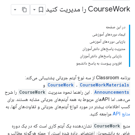
Work را مدیریت کنید
Course
در این صفحه
ایجاد دوره‌های آموزشی
بازیابی دوره‌های آموزشی
مدیریت پاسخ‌های دانش‌آموزان
بازیابی پاسخ‌های دانش‌آموزان
افزودن پیوست به پاسخ دانشجو
برنامه Classroom از سه نوع آیتم جریانی پشتیبانی می‌کند:
CourseWorkMaterials
،
CourseWork
و
Announcements
. این راهنما نحوه مدیریت
CourseWork
را شرح
می‌دهد، اما APIهای مربوط به همه آیتم‌های جریانی مشابه هستند. برای
کسب اطلاعات بیشتر در مورد انواع آیتم‌های جریانی و تفاوت‌های آنها، به
منابع API
مراجعه کنید.
منبع
CourseWork
نشان‌دهنده یک آیتم کاری است که در یک دوره
خاص به دانشجویان اختصاص داده شده است، از جمله هرگونه مطالب و