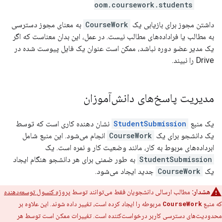
oom.coursework.students
داشتن مجوز برای بازیابی یک
CourseWork
به معنای مجوز دسترسی
به مطالب یا فراداده‌های مطالب نیست. در عمل، این بدان معناست که اگر
یک مدیر عضو دوره نباشد، ممکن است عنوان یک فایل پیوست شده در
Drive را نبیند.
مدیریت پاسخ‌های دانش‌آموزان
یک منبع
StudentSubmission
نشان دهنده کاری است که توسط
یک دانشجو برای یک
CourseWork
انجام می‌شود. این منبع شامل
ابرداده‌های مربوط به کار، مانند وضعیت کار و نمره است. یک
StudentSubmission
به طور ضمنی برای هر دانشجو هنگام ایجاد
یک
CourseWork
جدید ایجاد می‌شود.
هشدار:
مطالب ارسالی دانشجویان فقط می‌توانند توسط
پروژه کنسول توسعه‌دهنده
که منبع
CourseWork
مربوطه را ایجاد کرده است، تغییر داده شوند. این علاوه بر
محدودیت‌های دسترسی کاربر درخواست‌کننده است. تغییرات ممکن است توسط هر