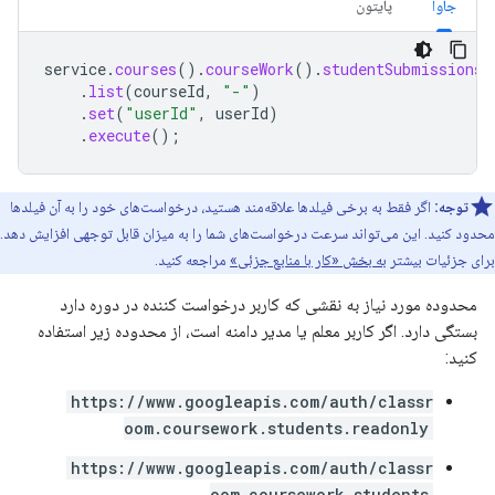
جاوا
پایتون
service
.
courses
().
courseWork
().
studentSubmissions
(
.
list
(
courseId
,
"-"
)
.
set
(
"userId"
,
userId
)
.
execute
();
توجه:
اگر فقط به برخی فیلدها علاقه‌مند هستید، درخواست‌های خود را به آن فیلدها
محدود کنید. این می‌تواند سرعت درخواست‌های شما را به میزان قابل توجهی افزایش دهد.
برای جزئیات بیشتر
به بخش «کار با منابع جزئی»
مراجعه کنید.
محدوده مورد نیاز به نقشی که کاربر درخواست کننده در دوره دارد
بستگی دارد. اگر کاربر معلم یا مدیر دامنه است، از محدوده زیر استفاده
کنید:
https://www.googleapis.com/auth/classr
oom.coursework.students.readonly
https://www.googleapis.com/auth/classr
oom.coursework.students