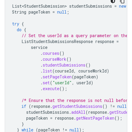
List<StudentSubmission>
studentSubmissions
=
new
A
String
pageToken
=
null
;
try
{
do
{
// Set the userId as a query parameter on the 
ListStudentSubmissionsResponse
response
=
service
.
courses
()
.
courseWork
()
.
studentSubmissions
()
.
list
(
courseId
,
courseWorkId
)
.
setPageToken
(
pageToken
)
.
set
(
"userId"
,
userId
)
.
execute
();
/* Ensure that the response is not null before
if
(
response
.
getStudentSubmissions
()
!=
null
)
studentSubmissions
.
addAll
(
response
.
getStuden
pageToken
=
response
.
getNextPageToken
();
}
}
while
(
pageToken
!=
null
);