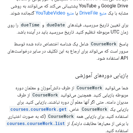
Google Drive و YouTube پشتیبانی می‌کند که می‌توانند به روشی
مشابه با یک
منبع DriveFile
یا
منبع YouTubeVideo
گنجانده شوند.
برای تعیین تاریخ سررسید، فیلدهای
dueDate
و
dueTime
را روی
زمان UTC مربوطه تنظیم کنید. تاریخ سررسید باید در آینده باشد.
پاسخ
CourseWork
شامل یک شناسه اختصاص داده شده توسط
سرور است که می‌تواند برای ارجاع به این تکلیف در سایر درخواست‌های
API استفاده شود.
بازیابی دوره‌های آموزشی
شما می‌توانید
CourseWork
از طرف دانش‌آموزان و معلمان دوره
مربوطه بازیابی کنید. همچنین می‌توانید
CourseWork
از طرف
مدیران دامنه، حتی اگر آنها معلم آن دوره نباشند، بازیابی کنید. برای
بازیابی یک
CourseWork
خاص،
courses.courseWork.get
استفاده کنید. برای بازیابی همه
CourseWork
(که به صورت اختیاری
با برخی از معیارها مطابقت دارند)، از
courses.courseWork.list
استفاده کنید.