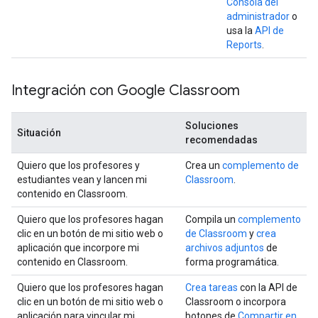
Consola del
administrador
o
usa la
API de
Reports
.
Integración con Google Classroom
Soluciones
Situación
recomendadas
Quiero que los profesores y
Crea un
complemento de
estudiantes vean y lancen mi
Classroom
.
contenido en Classroom.
Quiero que los profesores hagan
Compila un
complemento
clic en un botón de mi sitio web o
de Classroom
y
crea
aplicación que incorpore mi
archivos adjuntos
de
contenido en Classroom.
forma programática.
Quiero que los profesores hagan
Crea tareas
con la API de
clic en un botón de mi sitio web o
Classroom o incorpora
aplicación para vincular mi
botones de
Compartir en