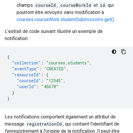
champs
courseId
,
courseWorkId
et
id
qui
pourront être envoyés sans modification à
courses.courseWork.studentSubmissions.get()
.
L'extrait de code suivant illustre un exemple de
notification :
{
"collection"
:
"courses.students"
,
"eventType"
:
"CREATED"
,
"resourceId"
:
{
"courseId"
:
"12345"
,
"userId"
:
"45678"
}
}
Les notifications comportent également un attribut de
message
registrationId
, qui contient l'identifiant de
l'enregistrement à l'origine de la notification. Il peut être