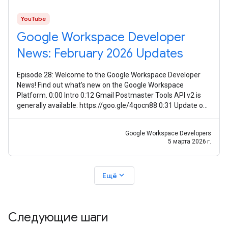
YouTube
Google Workspace Developer
News: February 2026 Updates
Episode 28: Welcome to the Google Workspace Developer
News! Find out what's new on the Google Workspace
Platform. 0:00 Intro 0:12 Gmail Postmaster Tools API v2 is
generally available: https://goo.gle/4qocn88 0:31 Update on
guidance for using Meet
Google Workspace Developers
5 марта 2026 г.
expand_more
Ещё
Следующие шаги