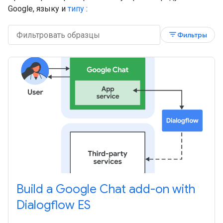
Google, языку и
типу
:
filter_list
Фильтры
Build a Google Chat add-on with
Dialogflow ES