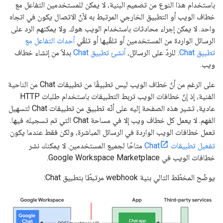
باستخدام هذا النوع من تصميم البنية، لا يمكن للمستخدمين التفاعل مع
خطاف الويب أو التطبيق الخارجي المرتبط به لأنّ الاتصال يكون في اتجاه
واحد. لا يمكن إجراء محادثات باستخدام الويب هوك. ولا يمكنهم الرد على
الرسائل الواردة من المستخدمين أو تلقّيها أو تلقّي
أحداث التفاعل مع
تطبيق Chat
. للردّ على الرسائل،
أنشئ تطبيق Chat
بدلاً من إنشاء خطاف
ويب.
على الرغم من أنّ خطاف الويب ليس تطبيقًا من تطبيقات Chat من الناحية
الفنية، إذ إنّ خطافات الويب تربط التطبيقات باستخدام طلبات HTTP
عادية، تشير هذه الصفحة إليه على أنّه تطبيق من تطبيقات Chat لتسهيل
الفهم. لا يعمل كل خطاف ويب إلا في مساحة Chat التي تم تسجيله فيها.
تعمل خطافات الويب الواردة في الرسائل المباشرة، ولكن فقط عندما يكون
تفعيل تطبيقات Chat
متاحًا لجميع المستخدمين. لا يمكنك نشر
خطافات الويب في Google Workspace Marketplace.
يوضّح المخطّط التالي بنية webhook مرتبطًا بتطبيق Chat: