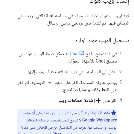
إنشاء ويب هوك
لإنشاء ويب هوك، عليك تسجيله في مساحة Chat التي تريد تلقّي
الرسائل فيها، ثم كتابة نص برمجي يرسل الرسائل.
تسجيل الويب هوك الوارد
في المتصفّح، افتح
Chat
. لا يمكن ضبط الويب هوك من
تطبيق Chat للأجهزة الجوّالة.
انتقِل إلى المساحة التي تريد إضافة خطاف ويب إليها.
expand_more
بجانب عنوان المساحة، انقر على سهم
التوسيع، ثم انقر
على
التطبيقات وعمليات الدمج
.
add
انقر على
إضافة خطافات ويب
.
ملاحظة:
إذا لم تتمكّن من النقر على الزر، هذا يعني أنّ مؤسسة
Google Workspace لا تسمح للمستخدمين بإضافة خطافات
الويب أو استخدامها. لمزيد من التفاصيل، يُرجى الاطّلاع على مقالة