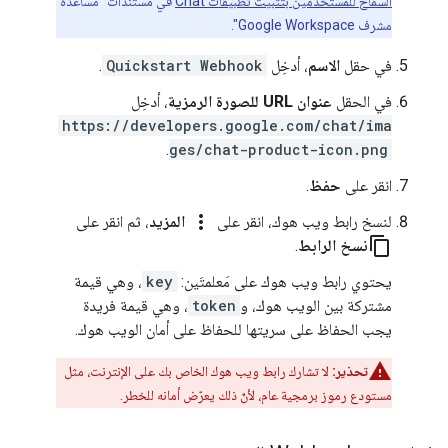
السماح للمستخدمين بتثبيت تطبيقات Chat
في مستندات "مساعدة
مشرف Google Workspace".
في حقل
الاسم
، أدخِل
Quickstart Webhook
.
في الحقل
عنوان URL للصورة الرمزية
، أدخِل
https://developers.google.com/chat/ima
.
ges/chat-product-icon.png
انقر على
حفظ
.
more_vert
لنسخ رابط ويب هوك، انقر على
المزيد
، ثم انقر على
content_copy
نسخ الرابط
.
يحتوي رابط ويب هوك على مَعلمتَين:
key
، وهي قيمة
مشتركة بين الويب هوك، و
token
، وهي قيمة فريدة
يجب الحفاظ على سريتها للحفاظ على أمان الويب هوك.
تحذير:
لا تشارك رابط ويب هوك الخاص بك على الإنترنت، مثل
مستودع رموز برمجية عام، لأنّ ذلك يعرّض أمانه للخطر.