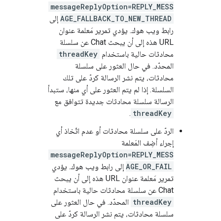
messageReplyOption=REPLY_MESS
AGE_FALLBACK_TO_NEW_THREAD
إلى
رابط ويب هوك. يؤدي تمرير مَعلمة عنوان
URL هذه إلى أن يبحث Chat عن سلسلة
محادثات حالية باستخدام
threadKey
المحدّد. في حال العثور على سلسلة
محادثات، يتم نشر الرسالة كردّ على تلك
السلسلة. إذا لم يتم العثور على أي منها، ستبدأ
الرسالة سلسلة محادثات جديدة تتوافق مع
.
threadKey
الردّ على سلسلة محادثات أو عدم اتّخاذ أي
إجراء أضِف المَعلمة
messageReplyOption=REPLY_MESS
AGE_OR_FAIL
إلى رابط ويب هوك. يؤدي
تمرير مَعلمة عنوان URL هذه إلى أن يبحث
Chat عن سلسلة محادثات حالية باستخدام
threadKey
المحدّد. في حال العثور على
سلسلة محادثات، يتم نشر الرسالة كردّ على