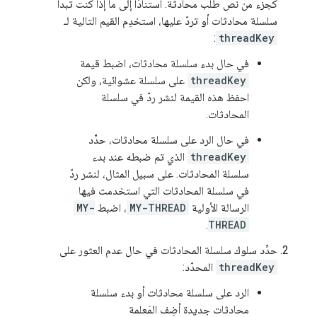
كجزء من نص طلب محادثة. استنادًا إلى ما إذا كنت تبدأ
سلسلة محادثات أو تردّ عليها، استخدِم القيم التالية لـ
:
threadKey
في حال بدء سلسلة محادثات، اضبط قيمة
threadKey
على سلسلة عشوائية، ولكن
احفظ هذه القيمة لنشر ردّ في سلسلة
المحادثات.
في حال الرد على سلسلة محادثات، حدِّد
threadKey
الذي تم ضبطه عند بدء
سلسلة المحادثات. على سبيل المثال، لنشر ردّ
في سلسلة المحادثات التي استخدمت فيها
الرسالة الأولية
MY-THREAD
، اضبط
MY-
.
THREAD
حدِّد سلوك سلسلة المحادثات في حال عدم العثور على
threadKey
المحدّد:
الرد على سلسلة محادثات أو بدء سلسلة
محادثات جديدة أضِف المَعلمة