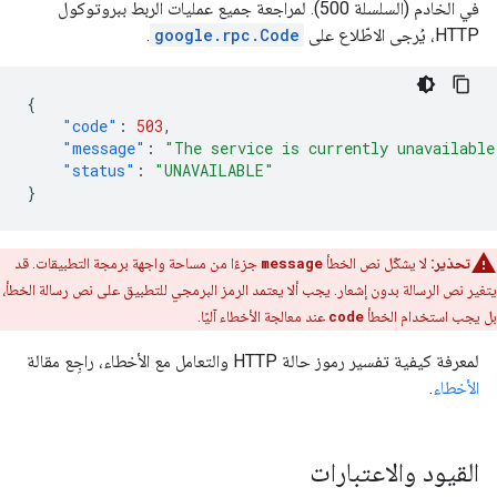
في الخادم (السلسلة 500). لمراجعة جميع عمليات الربط ببروتوكول
HTTP، يُرجى الاطّلاع على
google.rpc.Code
.
{
"code"
:
503
,
"message"
:
"The service is currently unavailable
"status"
:
"UNAVAILABLE"
}
تحذير:
لا يشكّل نص الخطأ
message
جزءًا من مساحة واجهة برمجة التطبيقات. قد
يتغير نص الرسالة بدون إشعار. يجب ألا يعتمد الرمز البرمجي للتطبيق على نص رسالة الخطأ،
بل يجب استخدام الخطأ
code
عند معالجة الأخطاء آليًا.
لمعرفة كيفية تفسير رموز حالة HTTP والتعامل مع الأخطاء، راجِع مقالة
الأخطاء
.
القيود والاعتبارات