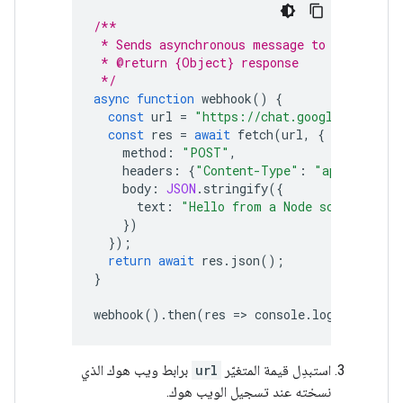
/**
 * Sends asynchronous message to Google Ch
 * @return {Object} response
 */
async
function
webhook
()
{
const
url
=
"https://chat.googleapis.com
const
res
=
await
fetch
(
url
,
{
method
:
"POST"
,
headers
:
{
"Content-Type"
:
"application
body
:
JSON
.
stringify
({
text
:
"Hello from a Node script!"
})
});
return
await
res
.
json
();
}
webhook
().
then
(
res
=
>
console
.
log
(
res
));
استبدِل قيمة المتغيّر
url
برابط ويب هوك الذي
نسخته عند تسجيل الويب هوك.