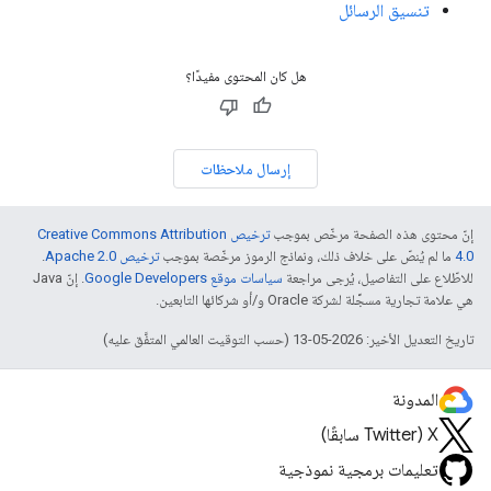
تنسيق الرسائل
هل كان المحتوى مفيدًا؟
إرسال ملاحظات
إنّ محتوى هذه الصفحة مرخّص بموجب
ترخيص Creative Commons Attribution
4.0‏
ما لم يُنصّ على خلاف ذلك، ونماذج الرموز مرخّصة بموجب
ترخيص Apache 2.0‏
.
للاطّلاع على التفاصيل، يُرجى مراجعة
سياسات موقع Google Developers‏
. إنّ Java
هي علامة تجارية مسجَّلة لشركة Oracle و/أو شركائها التابعين.
تاريخ التعديل الأخير: 2026-05-13 (حسب التوقيت العالمي المتفَّق عليه)
المدونة
‫X ‏(Twitter سابقًا)
تعليمات برمجية نموذجية