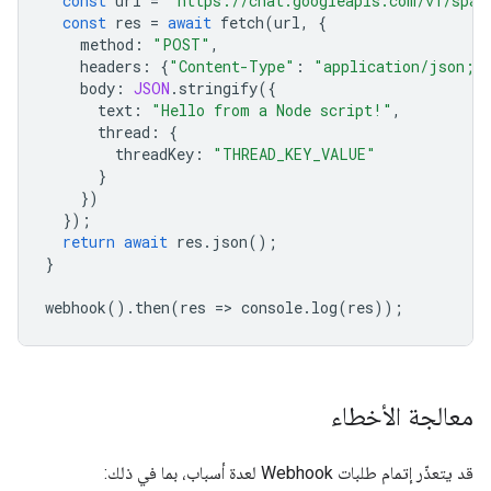
const
url
=
"https://chat.googleapis.com/v1/spac
const
res
=
await
fetch
(
url
,
{
method
:
"POST"
,
headers
:
{
"Content-Type"
:
"application/json; 
body
:
JSON
.
stringify
({
text
:
"Hello from a Node script!"
,
thread
:
{
threadKey
:
"THREAD_KEY_VALUE"
}
})
});
return
await
res
.
json
();
}
webhook
().
then
(
res
=
>
console
.
log
(
res
));
معالجة الأخطاء
قد يتعذّر إتمام طلبات Webhook لعدة أسباب، بما في ذلك: