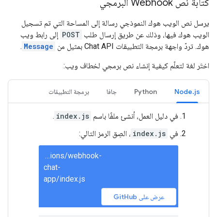
كتابة نص Webhook البرمجي
يرسل نص الويب هوك النموذجي رسالة إلى المساحة التي تم تسجيل
الويب هوك فيها، وذلك عن طريق إرسال طلب
POST
إلى رابط ويب
هوك. تردّ واجهة برمجة التطبيقات Chat API بمثيل من
Message
.
اختَر لغة لتعلّم كيفية إنشاء نص برمجي لخطاف ويب:
Node.js
Python
جافا
برمجة التطبيقات
في دليل العمل، أنشئ ملفًا باسم
index.js
.
في
index.js
، الصِق الرمز التالي:
solutions/webhook-
chat-
app/index.js
عرض على GitHub