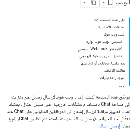
الويب
على هذه الصفحة
المتطلبات الأساسية
إنشاء ويب هوك
تسجيل الويب هوك الوارد
كتابة نص Webhook البرمجي
تشغيل نص ويب هوك البرمجي
بدء سلسلة محادثات أو الردّ عليها
معالجة الأخطاء
القيود والاعتبارات
توضّح هذه الصفحة كيفية إعداد ويب هوك لإرسال رسائل غير متزامنة
إلى مساحة Chat باستخدام مشغّلات خارجية. على سبيل المثال، يمكنك
إعداد تطبيق مراقبة لإرسال إشعار إلى الموظفين المناوبين على Chat عند
تعطُّل أحد الخوادم. لإرسال رسالة متزامنة باستخدام تطبيق Chat، راجِع
مقالة
إرسال رسالة
.