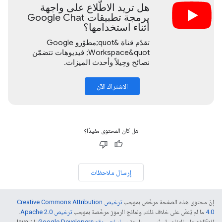
هل تريد الاطّلاع على واجهة
برمجة تطبيقات Google Chat
أثناء استخدامها؟
تقدّم قناة &quot;مطوّرو Google
Workspace&quot; فيديوهات تتضمّن
نصائح وحِيلاً وأحدث الميزات.
الاشتراك الآن
هل كان المحتوى مفيدًا؟
إرسال ملاحظات
إنّ محتوى هذه الصفحة مرخّص بموجب
ترخيص Creative Commons Attribution
4.0‏
ما لم يُنصّ على خلاف ذلك، ونماذج الرموز مرخّصة بموجب
ترخيص Apache 2.0‏
.
للاطّلاع على التفاصيل، يُرجى مراجعة
سياسات موقع Google Developers‏
. إنّ Java