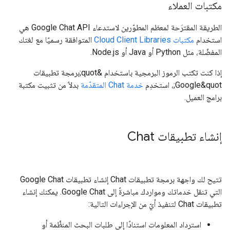
مكتبات العملاء
الطريقة المقترَحة لمعظم المطوّرين لاستدعاء Google Chat API هي
استخدام
مكتبات Cloud Client Libraries
المتوافقة رسميًا مع لغتك
المفضّلة، مثل Python أو Java أو Node.js.
إذا كنت تكتب الرموز البرمجية باستخدام &quot;برمجة تطبيقات
Google&quot;، استخدِم
خدمة Chat المتقدّمة
بدلاً من تثبيت مكتبة
برامج العميل.
إنشاء تطبيقات Chat
تتيح لك واجهة برمجة تطبيقات Chat إنشاء تطبيقات Google Chat
التي تنقل خدماتك ومواردك مباشرةً إلى Google Chat. يمكنك إنشاء
تطبيقات Chat لتنفيذ أيّ من الإجراءات التالية:
استرداد المعلومات استنادًا إلى طلبات البحث المنظَّمة أو