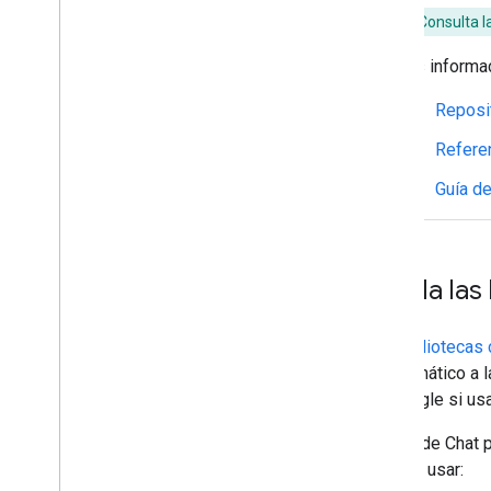
Consulta l
Más informac
Reposi
Referen
Guía de
Instala las
Las
bibliotecas 
programático a 
de Google si usa
La API de Chat p
quieres usar: