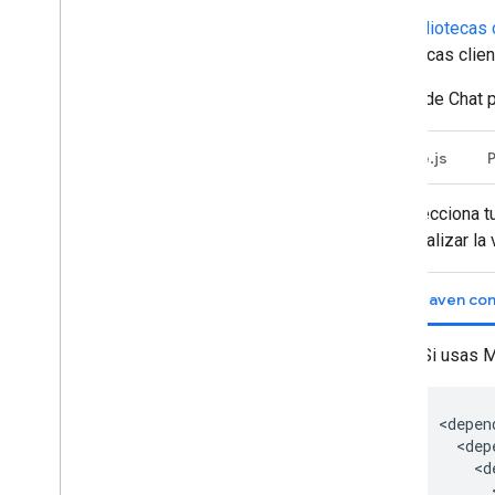
Trabaja con eventos de Google Chat
Las
bibliotecas 
Identifica y especifica los usuarios de
Google Chat
bibliotecas clie
Administra el estado de disponibilidad
de los usuarios
La API de Chat p
Cómo escribir mensajes de error
prácticos
Node.js
Explora instructivos y ejemplos de la
app de Chat
Selecciona t
Implementa
,
prueba y soluciona
actualizar la
problemas
Crea y administra implementaciones
Maven co
Prueba las funciones interactivas
Errores de registro
Si usas 
Solución de problemas
Convierte una app de Chat
interactiva en un complemento de
Google Workspace