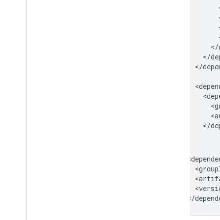
Publicar en Google Workspace
Marketplace
Publica apps de Chat en Google
Workspace Marketplace
Procesa y revisa los requisitos para
las apps de Chat públicas
Cómo mantener las apps de Chat
</depe
publicadas
Desactivar o borrar una app
Administra Chat como
administrador de Google
Workspace
Descripción general
Busca y administra espacios en tu
organización
Haz que usuarios específicos puedan
encontrar un espacio
Migra tu organización a Chat
<versi