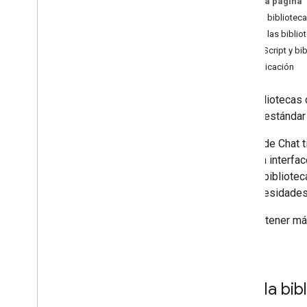
En esta página
Instala bibliote
Plan
Instala las bibli
Identifica las necesidades de tus
Apps Script y bib
usuarios
Autenticación
Definir todos los recorridos del usuario
Elige una arquitectura de app de Chat
Las bibliotecas 
Cómo diseñar interacciones del usuario
código estándar 
Compilación
La API de Chat t
Cómo enviar y administrar mensajes
admiten interfac
Trabaja con espacios
ambas biblioteca
Organiza los espacios en secciones
tus necesidades,
Administra los miembros de los
espacios
Para obtener más
Cómo reaccionar a los mensajes
cliente
.
Trabaja con emojis personalizados
Cómo subir y descargar archivos
adjuntos
Instala bi
Interactuar con los usuarios