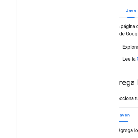
Go
Java
Esta página 
API de Googl
Explora
Lee la
Agrega l
Selecciona t
Maven
Agrega lo