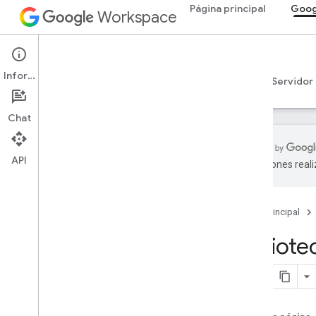
Página principal
Goog
Workspace
Google Chat
Información
Descripción general
Guías
Referencia
Servidor
Chat
API
traducciones real
Comenzar
Descripción general de Develop with
Google Chat
Página principal
Desarrolla en Google Workspace
Bibliote
Guías de inicio rápido
Valida y autoriza
Llama a la API de Chat
Instalación de bibliotecas cliente
Configure la API de Chat