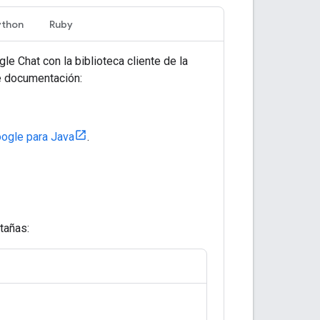
ython
Ruby
e Chat con la biblioteca cliente de la
te documentación:
oogle para Java
.
tañas: