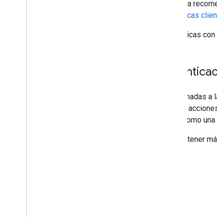
La forma recome
bibliotecas clie
Si codificas con
Autentica
Las llamadas a l
realizar accione
datos como una a
Para obtener más