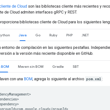
cliente de Cloud
son las bibliotecas cliente más recientes y rec
nte de Cloud admiten interfaces gRPC y REST.
roporciona bibliotecas cliente de Cloud para los siguientes leng
Python
Java
Go
Ruby
PHP
.NET
u entorno de compilación en las siguientes pestañas. Independi
 versión a la versión más reciente disponible en GitHub.
n BOM
Maven sin BOM
Gradle
SBT
Maven con una
BOM
, agrega lo siguiente al archivo
pom.xml
: