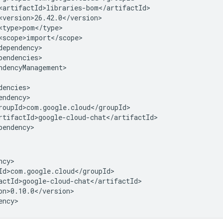
ndencyManagement>

on>0.10.0</version>
