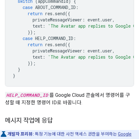
switch
(
appCommandId
)
{
case
ABOUT_COMMAND_ID
:
return
res
.
send
({
privateMessageViewer
:
event
.
user
,
text
:
'The Avatar app replies to Google Ch
});
case
HELP_COMMAND_ID
:
return
res
.
send
({
privateMessageViewer
:
event
.
user
,
text
:
'The Avatar app replies to Google Ch
});
}
}
HELP_COMMAND_ID
를 Google Cloud 콘솔에서 명령어를 구
성할 때 지정한 명령어 ID로 바꿉니다.
메시지 작업에 응답
개발자 프리뷰:
특정 기능에 대한 사전 액세스 권한을 부여하는
Google