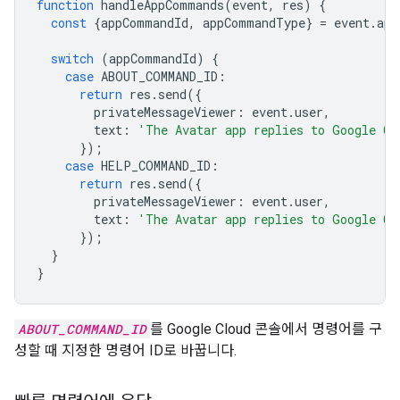
function
handleAppCommands
(
event
,
res
)
{
const
{
appCommandId
,
appCommandType
}
=
event
.
app
switch
(
appCommandId
)
{
case
ABOUT_COMMAND_ID
:
return
res
.
send
({
privateMessageViewer
:
event
.
user
,
text
:
'The Avatar app replies to Google Ch
});
case
HELP_COMMAND_ID
:
return
res
.
send
({
privateMessageViewer
:
event
.
user
,
text
:
'The Avatar app replies to Google Ch
});
}
}
ABOUT_COMMAND_ID
를 Google Cloud 콘솔에서 명령어를 구
성할 때 지정한 명령어 ID로 바꿉니다.