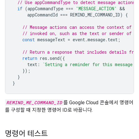
// Use appCommandType to detect message actions.
if
(
appCommandType
===
'MESSAGE_ACTION'
appCommandId
===
REMIND_ME_COMMAND_ID
)
{
// Message actions can access the context of t
// invoked on, such as the text or sender of t
const
messageText
=
event
.
message
.
text
;
// Return a response that includes details fro
return
res
.
send
({
text
:
`Setting a reminder for this message: 
});
}
}
REMIND_ME_COMMAND_ID
를 Google Cloud 콘솔에서 명령어
를 구성할 때 지정한 명령어 ID로 바꿉니다.
명령어 테스트