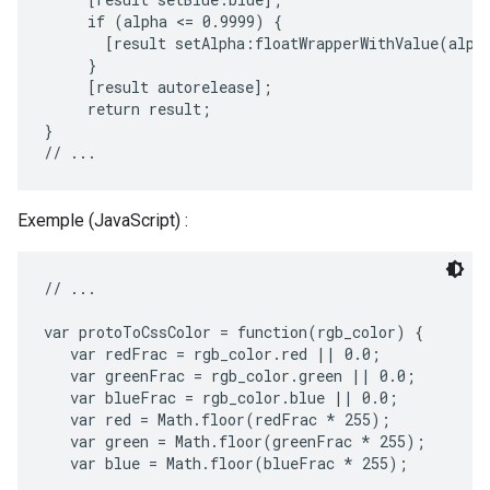
     if (alpha <= 0.9999) {

       [result setAlpha:floatWrapperWithValue(alpha
     }

     [result autorelease];

     return result;

}

Exemple (JavaScript) :
// ...

var protoToCssColor = function(rgb_color) {

   var redFrac = rgb_color.red || 0.0;

   var greenFrac = rgb_color.green || 0.0;

   var blueFrac = rgb_color.blue || 0.0;

   var red = Math.floor(redFrac * 255);

   var green = Math.floor(greenFrac * 255);

   var blue = Math.floor(blueFrac * 255);
