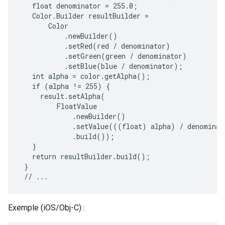
   float denominator = 255.0;

   Color.Builder resultBuilder =

       Color

           .newBuilder()

           .setRed(red / denominator)

           .setGreen(green / denominator)

           .setBlue(blue / denominator);

   int alpha = color.getAlpha();

   if (alpha != 255) {

     result.setAlpha(

         FloatValue

             .newBuilder()

             .setValue(((float) alpha) / denominato
             .build());

   }

   return resultBuilder.build();

 }

Exemple (iOS/Obj-C) :