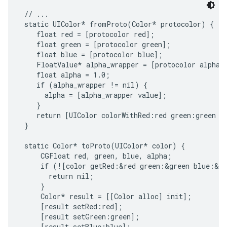
 // ...

 static UIColor* fromProto(Color* protocolor) {

    float red = [protocolor red];

    float green = [protocolor green];

    float blue = [protocolor blue];

    FloatValue* alpha_wrapper = [protocolor alpha];
    float alpha = 1.0;

    if (alpha_wrapper != nil) {

      alpha = [alpha_wrapper value];

    }

    return [UIColor colorWithRed:red green:green bl
 }

 static Color* toProto(UIColor* color) {

     CGFloat red, green, blue, alpha;

     if (![color getRed:&red green:&green blue:&bl
       return nil;

     }

     Color* result = [[Color alloc] init];

     [result setRed:red];

     [result setGreen:green];

     [result setBlue:blue];
