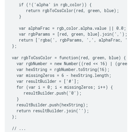
   if (!('alpha' in rgb_color)) {

      return rgbToCssColor(red, green, blue);

   }

   var alphaFrac = rgb_color.alpha.value || 0.0;

   var rgbParams = [red, green, blue].join(',');

   return ['rgba(', rgbParams, ',', alphaFrac, ')'
};

var rgbToCssColor = function(red, green, blue) {

  var rgbNumber = new Number((red << 16) | (green 
  var hexString = rgbNumber.toString(16);

  var missingZeros = 6 - hexString.length;

  var resultBuilder = ['#'];

  for (var i = 0; i < missingZeros; i++) {

     resultBuilder.push('0');

  }

  resultBuilder.push(hexString);

  return resultBuilder.join('');

};
