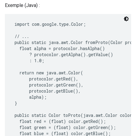
Exemple (Java) :
 import com.google.type.Color;

 // ...

 public static java.awt.Color fromProto(Color proto
   float alpha = protocolor.hasAlpha()

       ? protocolor.getAlpha().getValue()

       : 1.0;

   return new java.awt.Color(

       protocolor.getRed(),

       protocolor.getGreen(),

       protocolor.getBlue(),

       alpha);

 }

 public static Color toProto(java.awt.Color color) 
   float red = (float) color.getRed();

   float green = (float) color.getGreen();

   float blue = (float) color.getBlue();
