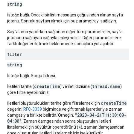
string
İsteğe bağlı. Önceki bir list messages çağrısından alınan sayfa
jetonu. Sonraki sayfayı almak için bu parametreyi sağlayın.
Sayfalama yapılırken sağlanan diğer tüm parametreler, sayfa
jetonunu sağlayan çağrıyla eşleşmelidir. Diğer parametrelere
farklı değerler iletmek beklenmedik sonuçlara yol açabilir.
filter
string
İsteğe bağlı. Sorgu filtresi.
createTime
thread.name
İletileri tarihe (
) ve ileti dizisine (
)
göre filtreleyebilirsiniz.
createTime
İletileri oluşturuldukları tarihe göre filtrelemek için
değerini
RFC-3339
biçiminde ve çift tırnak işaretleriyle zaman
"2023-04-21T11:30:00-
damgasıyla birlikte belirtin. Örneğin,
04:00"
. Zaman damgasından sonra oluşturulan iletileri
>
listelemek için büyüktür operatörünü (
), zaman damgasından
önce oluşturulan iletileri listelemek için ise küçüktür