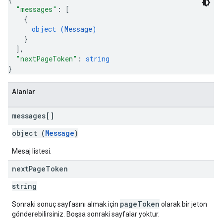
"messages"
: 
[
{
object (
Message
)
}
]
,
"nextPageToken"
: 
string
}
Alanlar
messages[]
object (
Message
)
Mesaj listesi.
next
Page
Token
string
pageToken
Sonraki sonuç sayfasını almak için
olarak bir jeton
gönderebilirsiniz. Boşsa sonraki sayfalar yoktur.