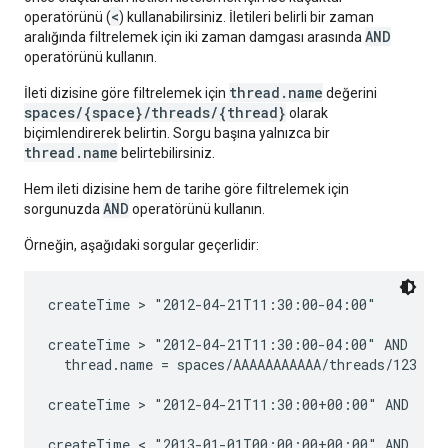
<
operatörünü (
) kullanabilirsiniz. İletileri belirli bir zaman
AND
aralığında filtrelemek için iki zaman damgası arasında
operatörünü kullanın.
thread.name
İleti dizisine göre filtrelemek için
değerini
spaces/{space}/threads/{thread}
olarak
biçimlendirerek belirtin. Sorgu başına yalnızca bir
thread.name
belirtebilirsiniz.
Hem ileti dizisine hem de tarihe göre filtrelemek için
AND
sorgunuzda
operatörünü kullanın.
Örneğin, aşağıdaki sorgular geçerlidir:
createTime > "2012-04-21T11:30:00-04:00"

createTime > "2012-04-21T11:30:00-04:00" AND

  thread.name = spaces/AAAAAAAAAAA/threads/123

createTime > "2012-04-21T11:30:00+00:00" AND

createTime < "2013-01-01T00:00:00+00:00" AND
