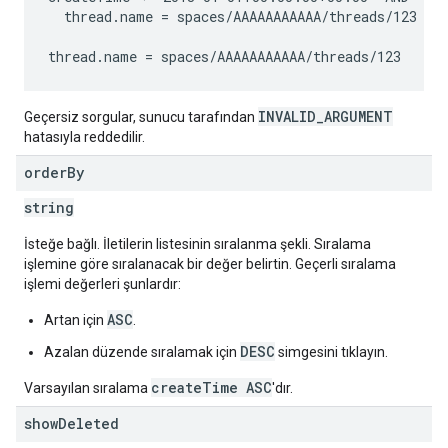
  thread.name = spaces/AAAAAAAAAAA/threads/123

INVALID_ARGUMENT
Geçersiz sorgular, sunucu tarafından
hatasıyla reddedilir.
order
By
string
İsteğe bağlı. İletilerin listesinin sıralanma şekli. Sıralama
işlemine göre sıralanacak bir değer belirtin. Geçerli sıralama
işlemi değerleri şunlardır:
ASC
Artan için
.
DESC
Azalan düzende sıralamak için
simgesini tıklayın.
createTime ASC
Varsayılan sıralama
'dır.
show
Deleted