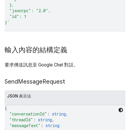
  },
  "jsonrpc": "2.0",
  "id": 1
}'
輸入內容的結構定義
要求傳送訊息至 Google Chat 對話。
Send
Message
Request
JSON 表示法
{
"conversationId"
: 
string
,
"threadId"
: 
string
,
"messageText"
: 
string