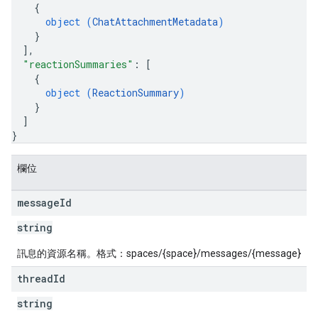
{
object (
ChatAttachmentMetadata
)
}
]
,
"reactionSummaries"
: 
[
{
object (
ReactionSummary
)
}
]
}
欄位
message
Id
string
訊息的資源名稱。格式：spaces/{space}/messages/{message}
thread
Id
string