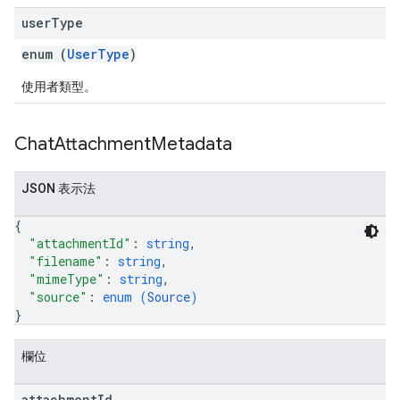
user
Type
enum (
UserType
)
使用者類型。
Chat
Attachment
Metadata
JSON 表示法
{
"attachmentId"
: 
string
,
"filename"
: 
string
,
"mimeType"
: 
string
,
"source"
: 
enum (
Source
)
}
欄位
attachment
Id