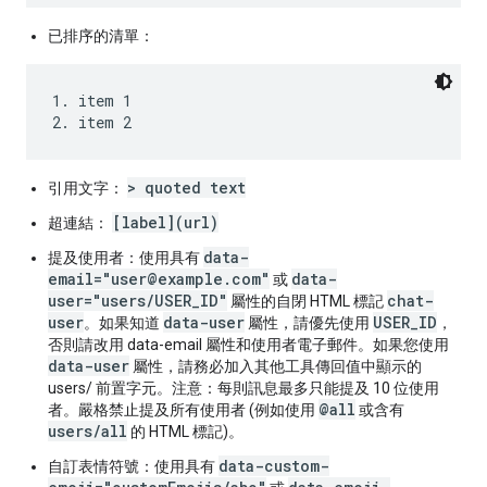
已排序的清單：
1. item 1

> quoted text
引用文字：
[label](url)
超連結：
data-
提及使用者：
使用具有
email="user@example.com"
data-
或
user="users/USER_ID"
chat-
屬性的自閉 HTML 標記
user
data-user
USER_ID
。如果知道
屬性，請優先使用
，
否則請改用 data-email 屬性和使用者電子郵件。如果您使用
data-user
屬性，請務必加入其他工具傳回值中顯示的
users/ 前置字元。注意：每則訊息最多只能提及 10 位使用
@all
者。嚴格禁止提及所有使用者 (例如使用
或含有
users/all
的 HTML 標記)。
data-custom-
自訂表情符號：
使用具有