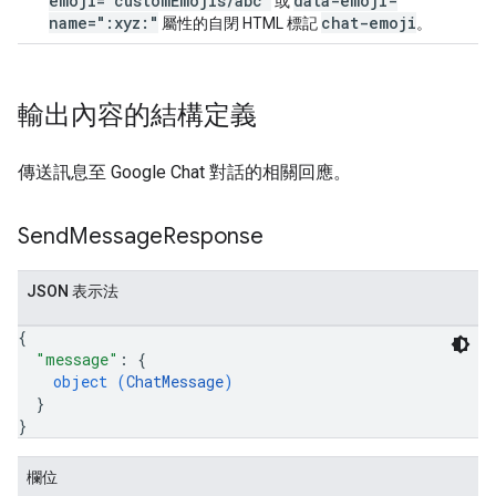
emoji="customEmojis/abc"
data-emoji-
或
name=":xyz:"
chat-emoji
屬性的自閉 HTML 標記
。
輸出內容的結構定義
傳送訊息至 Google Chat 對話的相關回應。
Send
Message
Response
JSON 表示法
{
"message"
: 
{
object (
ChatMessage
)
}
}
欄位