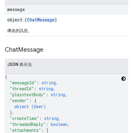
message
object (
ChatMessage
)
傳送的訊息。
Chat
Message
JSON 表示法
{
"messageId"
: 
string
,
"threadId"
: 
string
,
"plaintextBody"
: 
string
,
"sender"
: 
{
object (
User
)
}
,
"createTime"
: 
string
,
"threadedReply"
: 
boolean
,
"attachments"
: 
[