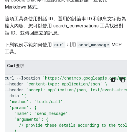
Markdown 格式。
這項工具會使用對話 ID、選用的討論串 ID 和訊息文字做為
輸入內容。您可以使用 search_conversations 工具找出對
話 ID。並傳回建立的訊息。
下列範例示範如何使用
curl
叫用
send_message
MCP
工具。
Curl 要求
curl
--location
'https://chatmcp.googleapis.com/mcp/v
--header
'content-type: application/json'
\
--header
'accept: application/json, text/event-stream
--data
'{
  "method": "tools/call",
  "params": {
    "name": "send_message",
    "arguments": {
      // provide these details according to the tool 
    }