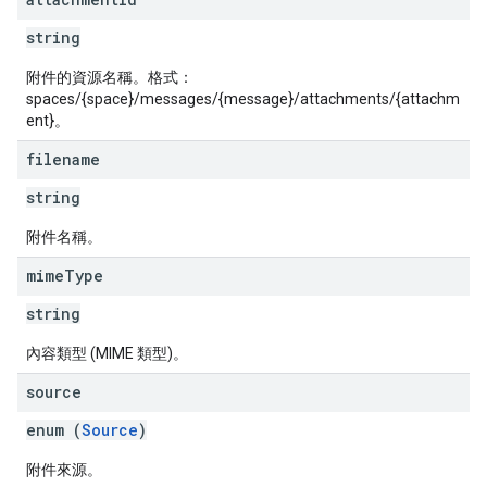
string
附件的資源名稱。格式：
spaces/{space}/messages/{message}/attachments/{attachm
ent}。
filename
string
附件名稱。
mime
Type
string
內容類型 (MIME 類型)。
source
enum (
Source
)
附件來源。