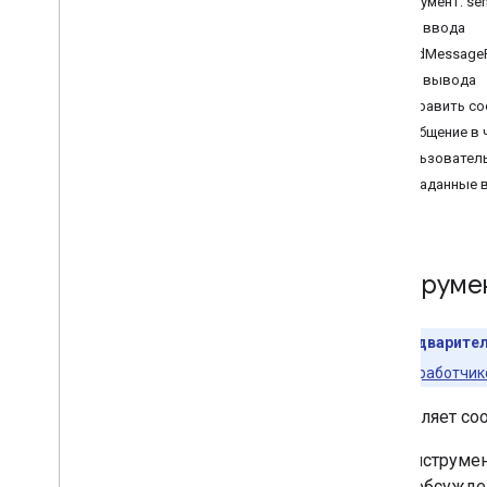
Инструмент: se
список
_
сообщений
Схема ввода
поиск
_
сообщения
SendMessage
поиск
_
разговоров
Схема вывода
отправить
_
сообщение
Отправить с
Сообщение в 
Пользовател
Метаданные в
Инструме
Предварител
для разработчик
Отправляет соо
Этот инструме
ветки обсужде