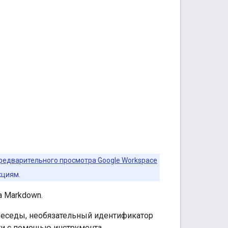
редварительного просмотра Google Workspace
кциям.
а Markdown.
беседы, необязательный идентификатор
ти с помощью инструмента