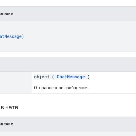
вление
{
atMessage
)
object (
ChatMessage
)
Отправленное сообщение.
в чате
вление