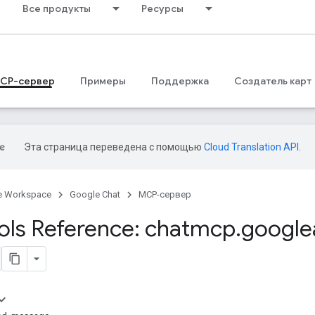
Все продукты
Ресурсы
CP-сервер
Примеры
Поддержка
Создатель карт
Эта страница переведена с помощью
Cloud Translation API
.
e Workspace
Google Chat
MCP-сервер
ls Reference: chatmcp
.
google