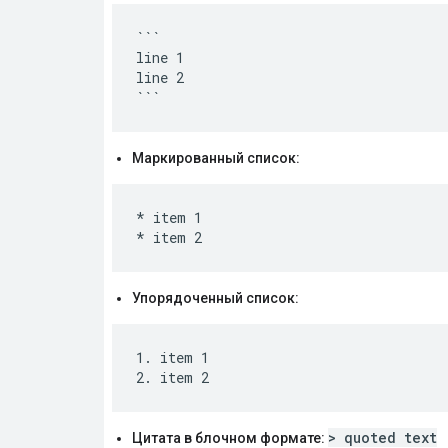
```

line 1

line 2

Маркированный список:
* item 1

Упорядоченный список:
1. item 1

> quoted text
Цитата в блочном формате: