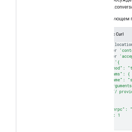
search_convers
В следующем п
Запрос Curl
curl
--locatio
--header
'cont
--header
'acce
--data
'{
  "method": "
  "params": {
    "name": "
    "argument
      // provi
    }
  },
  "jsonrpc": 
  "id": 1
}'