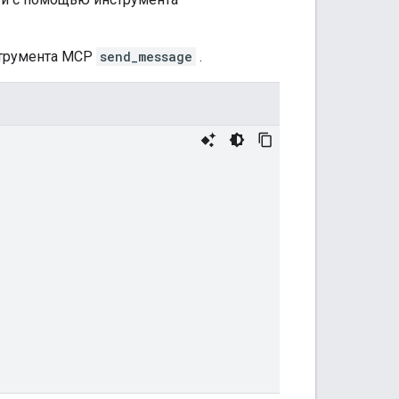
трумента MCP
send_message
.