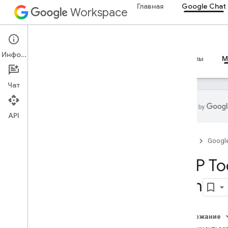
Главная
Google Chat
Workspace
Google Chat
Информация
Обзор
Руководства
Справочные материалы
M
Чат
API
Руководства
Главная
Googl
Настройте свой сервер Chat MCP
.
MCP Too
Справочные материалы
com
Ссылка на MCP
Обзор
Содержание
Инструменты