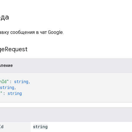
ода
авку сообщения в чат Google.
ge
Request
вление
nId"
: 
string
,
string
,
t"
: 
string
Id
string