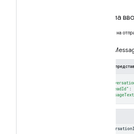
Схема вв
Запрос на отпр
Send
Messa
JSON-предста
{
"conversatio
"threadId"
: 
"messageTex
}
Поля
conversation