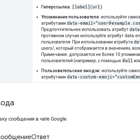
[label](url)
Гиперссылка:
Упоминание пользователя:
используйте само
data-email="user@example.co
атрибутами
data
Предпочтительнее использовать атрибут
противном случае используйте атрибут data-e
da
пользователя. При использовании атрибута
users/, который отображается в значениях, в
Примечание: допускается не более 10 упомина
@all
пользователей (например, с помощью
ил
Пользовательские эмодзи:
используйте сам
data-custom-emoji="customEm
атрибутами
вода
вку сообщения в чате Google.
 сообщениеОтвет