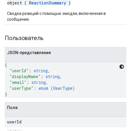
object (
ReactionSummary
)
Сводка реакций с помощью эмодзи, включенная в
сообщение.
Пользователь
JSON-представление
{
"userId"
: 
string
,
"displayName"
: 
string
,
"email"
: 
string
,
"userType"
: 
enum (
UserType
)
}
Поля
user
Id