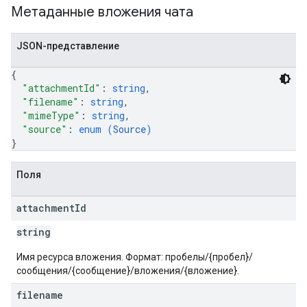
Метаданные вложения чата
JSON-представление
{
"attachmentId"
: 
string
,
"filename"
: 
string
,
"mimeType"
: 
string
,
"source"
: 
enum (
Source
)
}
Поля
attachment
Id
string
Имя ресурса вложения. Формат: пробелы/{пробел}/
сообщения/{сообщение}/вложения/{вложение}.
filename