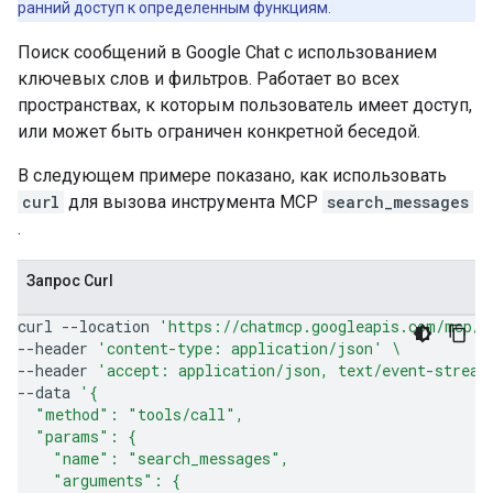
ранний доступ к определенным функциям.
Поиск сообщений в Google Chat с использованием
ключевых слов и фильтров. Работает во всех
пространствах, к которым пользователь имеет доступ,
или может быть ограничен конкретной беседой.
В следующем примере показано, как использовать
curl
для вызова инструмента MCP
search_messages
.
Запрос Curl
curl
--location
'https://chatmcp.googleapis.com/mcp/v
--header
'content-type: application/json'
\
--header
'accept: application/json, text/event-stream
--data
'{
  "method": "tools/call",
  "params": {
    "name": "search_messages",
    "arguments": {