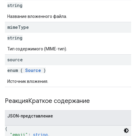
string
Название вложенного файла.
mime
Type
string
Тип содержимого (MIME-тип).
source
enum (
Source
)
Источник вложения.
РеакцияКраткое содержание
JSON-представление
{
"emoji"
: 
string
,