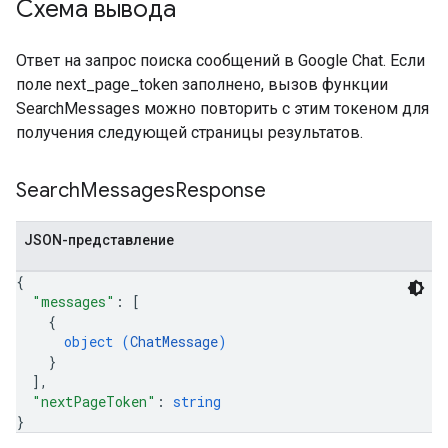
Схема вывода
Ответ на запрос поиска сообщений в Google Chat. Если
поле next_page_token заполнено, вызов функции
SearchMessages можно повторить с этим токеном для
получения следующей страницы результатов.
Search
Messages
Response
JSON-представление
{
"messages"
: 
[
{
object (
ChatMessage
)
}
]
,
"nextPageToken"
: 
string
}