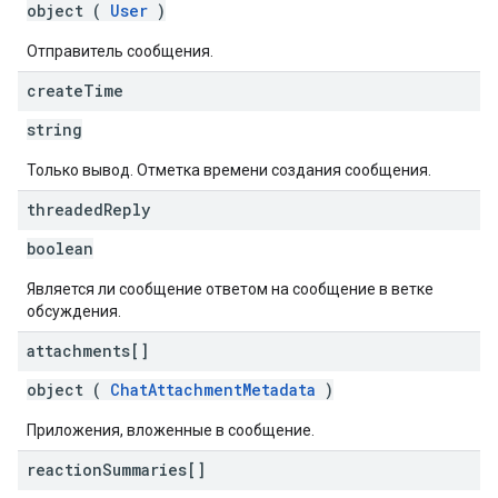
object (
User
)
Отправитель сообщения.
create
Time
string
Только вывод. Отметка времени создания сообщения.
threaded
Reply
boolean
Является ли сообщение ответом на сообщение в ветке
обсуждения.
attachments[]
object (
ChatAttachmentMetadata
)
Приложения, вложенные в сообщение.
reaction
Summaries[]