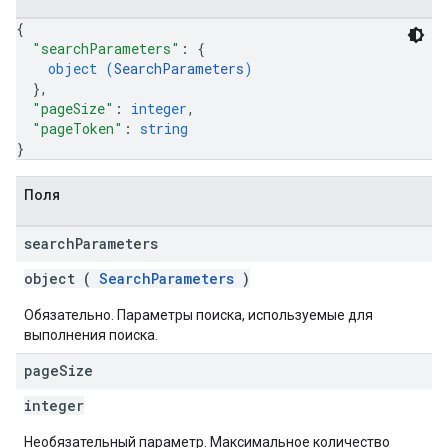
{
"searchParameters"
: 
{
object (
SearchParameters
)
}
,
"pageSize"
: 
integer
,
"pageToken"
: 
string
}
Поля
search
Parameters
object (
SearchParameters
)
Обязательно. Параметры поиска, используемые для
выполнения поиска.
page
Size
integer
Необязательный параметр. Максимальное количество