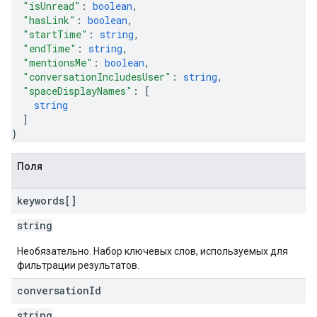
"isUnread"
: 
boolean
,
"hasLink"
: 
boolean
,
"startTime"
: 
string
,
"endTime"
: 
string
,
"mentionsMe"
: 
boolean
,
"conversationIncludesUser"
: 
string
,
"spaceDisplayNames"
: 
[
string
]
}
Поля
keywords[]
string
Необязательно. Набор ключевых слов, используемых для
фильтрации результатов.
conversation
Id
string