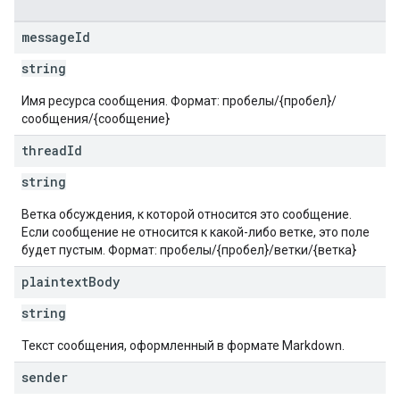
message
Id
string
Имя ресурса сообщения. Формат: пробелы/{пробел}/
сообщения/{сообщение}
thread
Id
string
Ветка обсуждения, к которой относится это сообщение.
Если сообщение не относится к какой-либо ветке, это поле
будет пустым. Формат: пробелы/{пробел}/ветки/{ветка}
plaintext
Body
string
Текст сообщения, оформленный в формате Markdown.
sender