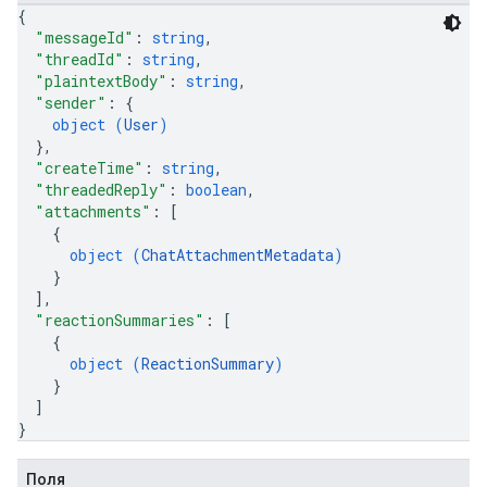
{
"messageId"
: 
string
,
"threadId"
: 
string
,
"plaintextBody"
: 
string
,
"sender"
: 
{
object (
User
)
}
,
"createTime"
: 
string
,
"threadedReply"
: 
boolean
,
"attachments"
: 
[
{
object (
ChatAttachmentMetadata
)
}
]
,
"reactionSummaries"
: 
[
{
object (
ReactionSummary
)
}
]
}
Поля