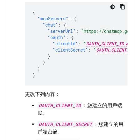
{
"mcpServers"
:
{
"chat"
:
{
"serverUrl"
:
"https://chatmcp.google
"oauth"
:
{
"clientId"
:
"
OAUTH_CLIENT_ID
"
,
"clientSecret"
:
"
OAUTH_CLIENT_SECR
}
}
}
}
更改下列內容：
OAUTH_CLIENT_ID
：您建立的用戶端
ID。
OAUTH_CLIENT_SECRET
：您建立的用
戶端密鑰。