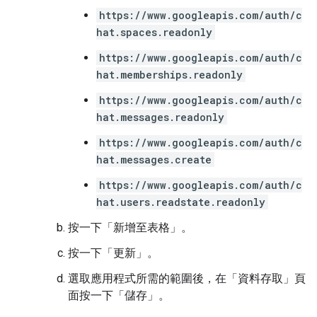
https://www.googleapis.com/auth/c
hat.spaces.readonly
https://www.googleapis.com/auth/c
hat.memberships.readonly
https://www.googleapis.com/auth/c
hat.messages.readonly
https://www.googleapis.com/auth/c
hat.messages.create
https://www.googleapis.com/auth/c
hat.users.readstate.readonly
按一下「新增至表格」
。
按一下「更新」
。
選取應用程式所需的範圍後，在「資料存取」
頁
面按一下「儲存」
。