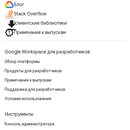
Блог
Stack Overflow
file_download
Клиентские библиотеки
Примечания к выпускам
Google Workspace для разработчиков
Обзор платформы
Продукты для разработчиков
Примечания к выпускам
Поддержка для разработчиков
Условия использования
Инструменты
Консоль администратора