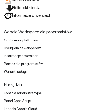
Stack Overflow
file_download
Biblioteki klienta
Informacje o wersjach
Google Workspace dla programistów
Omówienie platformy
Usługi dla deweloperów
Informacje o wersjach
Pomoc dla programistów
Warunki usługi
Narzędzia
Konsola administracyjna
Panel Apps Script
konsola Google Cloud