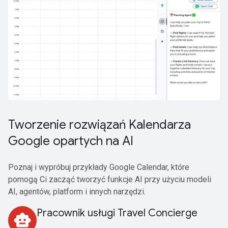
Tworzenie rozwiązań Kalendarza
Google opartych na AI
Poznaj i wypróbuj przykłady Google Calendar, które
pomogą Ci zacząć tworzyć funkcje AI przy użyciu modeli
AI, agentów, platform i innych narzędzi.
Pracownik usługi Travel Concierge
smart_toy