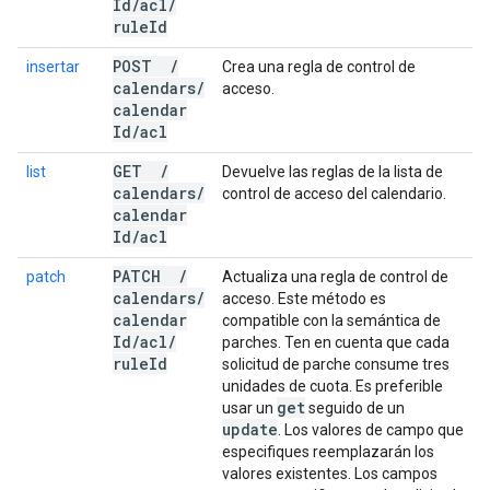
Id
/
acl
/
rule
Id
POST
/
insertar
Crea una regla de control de
calendars
/
acceso.
calendar
Id
/
acl
GET
/
list
Devuelve las reglas de la lista de
calendars
/
control de acceso del calendario.
calendar
Id
/
acl
PATCH
/
patch
Actualiza una regla de control de
calendars
/
acceso. Este método es
calendar
compatible con la semántica de
Id
/
acl
/
parches. Ten en cuenta que cada
rule
Id
solicitud de parche consume tres
unidades de cuota. Es preferible
get
usar un
seguido de un
update
. Los valores de campo que
especifiques reemplazarán los
valores existentes. Los campos