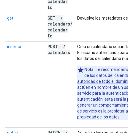
calendar
Id
GET
/
get
Devuelve los metadatos de un
calendars
/
calendar
Id
POST
/
insertar
Crea un calendario secundario
calendars
El usuario autenticado para la
los datos del calendario nuevo
Nota:
Te recomendamos qu
de los datos del calendari
autoridad de todo el dominio
p
actúen en nombre de un usuar
servicio para la autenticación.
autenticación, esta será la pr
generar un comportamiento in
de servicio es la propietaria d
propiedad de los datos.
PATCH
/
patch
Actualiza los metadatos de u