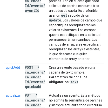
calendar
parches. Ten en cuenta que cada
Id
/
events
/
solicitud de parche consume tres
event
Id
unidades de cuota. Es preferible
get
usar un
seguido de un
update
. Los valores de campo que
especifiques reemplazarán los
valores existentes. Los campos
que no especifiques en la solicitud
permanecerán sin cambios. Los
campos de array, si se especifican,
reemplazan los arrays existentes,
lo que descarta cualquier
elemento de array anterior.
POST
/
quickAdd
Crea un evento basado en una
calendars
/
cadena de texto simple.
calendar
Parámetros de consulta
Id
/
events
/
text
obligatorios:
quick
Add
PUT
/
actualizar
Actualiza un evento. Este método
calendars
/
no admite la semántica de parches
calendar
y siempre actualiza todo el recurso