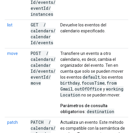
Id
/
events
/
event
Id
/
instances
GET
/
list
Devuelve los eventos del
calendars
/
calendario especificado.
calendar
Id
/
events
POST
/
move
Transfiere un evento a otro
calendars
/
calendario, es decir, cambia el
calendar
organizador del evento. Ten en
Id
/
events
/
cuenta que solo se pueden mover
event
Id
/
default
los eventos
; los eventos
move
birthday
focus
Time
from
,
,
Gmail
out
Of
Office
working
,
y
Location
no se pueden mover.
Parámetros de consulta
destination
obligatorios:
PATCH
/
patch
Actualiza un evento. Este método
calendars
/
es compatible con la semántica de