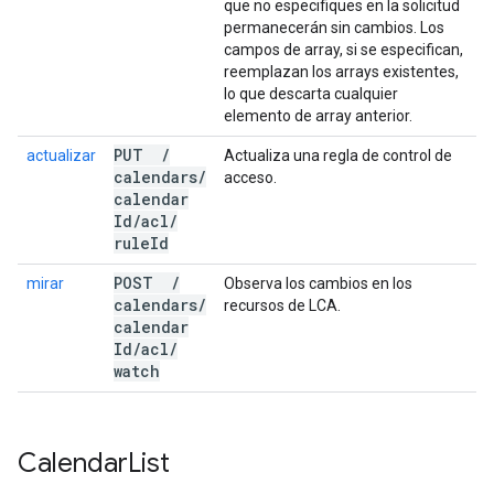
que no especifiques en la solicitud
permanecerán sin cambios. Los
campos de array, si se especifican,
reemplazan los arrays existentes,
lo que descarta cualquier
elemento de array anterior.
PUT
/
actualizar
Actualiza una regla de control de
calendars
/
acceso.
calendar
Id
/
acl
/
rule
Id
POST
/
mirar
Observa los cambios en los
calendars
/
recursos de LCA.
calendar
Id
/
acl
/
watch
Calendar
List