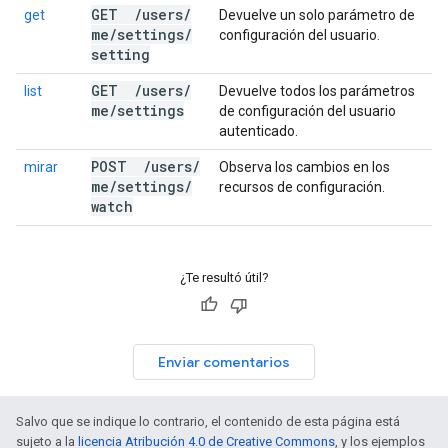
GET
/
users
/
get
Devuelve un solo parámetro de
me
/
settings
/
configuración del usuario.
setting
GET
/
users
/
list
Devuelve todos los parámetros
me
/
settings
de configuración del usuario
autenticado.
POST
/
users
/
mirar
Observa los cambios en los
me
/
settings
/
recursos de configuración.
watch
¿Te resultó útil?
Enviar comentarios
Salvo que se indique lo contrario, el contenido de esta página está
sujeto a la
licencia Atribución 4.0 de Creative Commons
, y los ejemplos