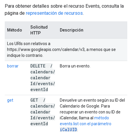
Para obtener detalles sobre el recurso Events, consulta la
página de
representación de recursos
.
Solicitud
Método
Descripción
HTTP
Los URIs son relativos a
https://www.googleapis.com/calendar/v3, a menos que se
indique lo contrario.
DELETE
/
borrar
Borra un evento.
calendars
/
calendar
Id
/
events
/
event
Id
GET
/
get
Devuelve un evento según su ID del
calendars
/
Calendario de Google. Para
calendar
recuperar un evento con su ID de
Id
/
events
/
iCalendar, llama al
método
event
Id
events.list con el parámetro
iCalUID
.