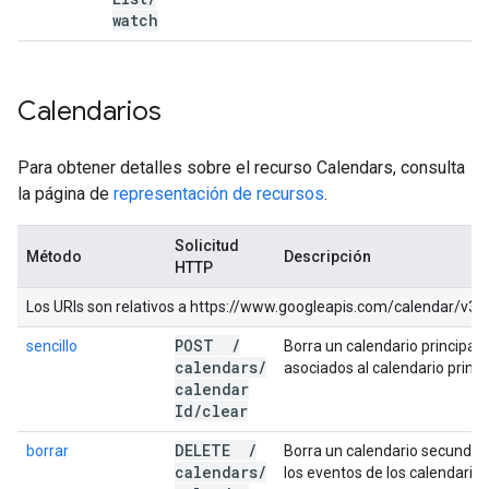
watch
Calendarios
Para obtener detalles sobre el recurso Calendars, consulta
la página de
representación de recursos
.
Solicitud
Método
Descripción
HTTP
Los URIs son relativos a https://www.googleapis.com/calendar/v3, a
POST
/
sencillo
Borra un calendario principal.
calendars
/
asociados al calendario princi
calendar
Id
/
clear
DELETE
/
borrar
Borra un calendario secundari
calendars
/
los eventos de los calendarios