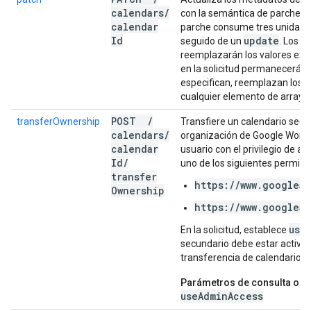
calendars
/
con la semántica de parches. 
calendar
parche consume tres unidades
Id
update
seguido de un
. Los v
reemplazarán los valores exi
en la solicitud permanecerán 
especifican, reemplazan los a
cualquier elemento de array a
POST
/
transferOwnership
Transfiere un calendario secu
calendars
/
organización de Google Works
calendar
usuario con el privilegio de a
Id
/
uno de los siguientes permiso
transfer
https://www.googleap
Ownership
https://www.googleap
use
En la solicitud, establece
secundario debe estar activo 
transferencia de calendarios i
Parámetros de consulta obli
useAdminAccess