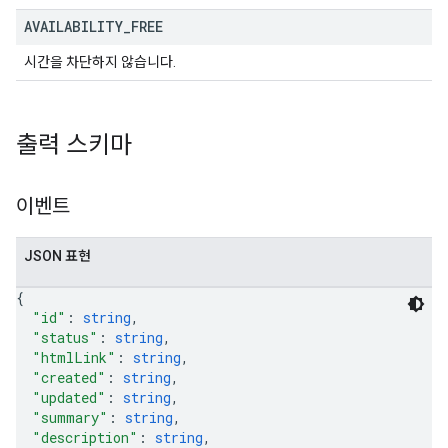
AVAILABILITY
_
FREE
시간을 차단하지 않습니다.
출력 스키마
이벤트
JSON 표현
{
"id"
: 
string
,
"status"
: 
string
,
"htmlLink"
: 
string
,
"created"
: 
string
,
"updated"
: 
string
,
"summary"
: 
string
,
"description"
: 
string
,