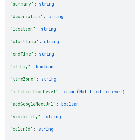
"summary"
: 
string
"description"
: 
string
"location"
: 
string
"startTime"
: 
string
"endTime"
: 
string
"allDay"
: 
boolean
"timeZone"
: 
string
"notificationLevel"
: 
enum (
NotificationLevel
)
"addGoogleMeetUrl"
: 
boolean
"visibility"
: 
string
"colorId"
: 
string