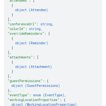
"attendees"
: 
[
{
object (
Attendee
)
}
]
,
"conferenceUrl"
: 
string
,
"colorId"
: 
string
,
"overrideReminders"
: 
[
{
object (
Reminder
)
}
]
,
"attachments"
: 
[
{
object (
Attachment
)
}
]
,
"guestPermissions"
: 
{
object (
GuestPermissions
)
}
,
"eventType"
: 
enum (
EventType
)
,
"workingLocationProperties"
: 
{
object (
WorkingLocationProperties
)