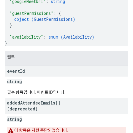
"googleMeetUrl"
: 
string
"guestPermissions"
: 
{
object (
GuestPermissions
)
}
"availability"
: 
enum (
Availability
)
}
필드
event
Id
string
필수 항목입니다. 이벤트 ID입니다.
added
Attendee
Emails[]
(deprecated)
string
이 항목은 지원 중단되었습니다.