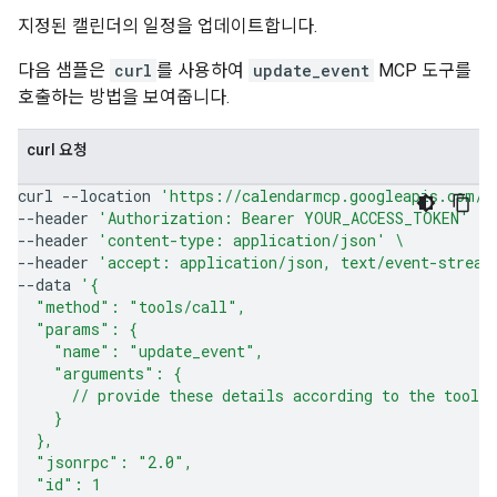
지정된 캘린더의 일정을 업데이트합니다.
다음 샘플은
curl
를 사용하여
update_event
MCP 도구를
호출하는 방법을 보여줍니다.
curl 요청
curl
--location
'https://calendarmcp.googleapis.com/m
--header
'Authorization: Bearer YOUR_ACCESS_TOKEN'
\
--header
'content-type: application/json'
\
--header
'accept: application/json, text/event-stream
--data
'{
  "method": "tools/call",
  "params": {
    "name": "update_event",
    "arguments": {
      // provide these details according to the tool 
    }
  },
  "jsonrpc": "2.0",
  "id": 1