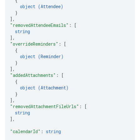
{
object (
Attendee
)
}
]
,
"removedAttendeeEmails"
: 
[
string
]
,
"overrideReminders"
: 
[
{
object (
Reminder
)
}
]
,
"addedAttachments"
: 
[
{
object (
Attachment
)
}
]
,
"removedAttachmentFileUrls"
: 
[
string
]
,
"calendarId"
: 
string