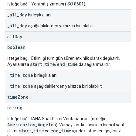
İsteğe bağlı. Yeni bitiş zamanı (ISO 8601).
_all_day
birleşik alanı.
_all_day
aşağıdakilerden yalnızca biri olabilir:
all
Day
boolean
İsteğe bağlı. Etkinliği tüm gün süren etkinlik olarak değiştirir.
start_time
end_time
Ayarlanırsa
/
da sağlanmalıdır.
_time_zone
birleşik alanı.
_time_zone
aşağıdakilerden yalnızca biri olabilir:
time
Zone
string
İsteğe bağlı. IANA Saat Dilimi Veritabanı adı (örneğin,
America/Los_Angeles
). Varsayılan: kullanıcının birincil saat
start_time
end_time
dilimi.
ve
içindeki ofsetleri geçersiz