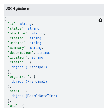
JSON gösterimi
{
"id"
: 
string
,
"status"
: 
string
,
"htmlLink"
: 
string
,
"created"
: 
string
,
"updated"
: 
string
,
"summary"
: 
string
,
"description"
: 
string
,
"location"
: 
string
,
"creator"
: 
{
object (
Principal
)
}
,
"organizer"
: 
{
object (
Principal
)
}
,
"start"
: 
{
object (
DateOrDateTime
)
}
,
"end"
: 
{