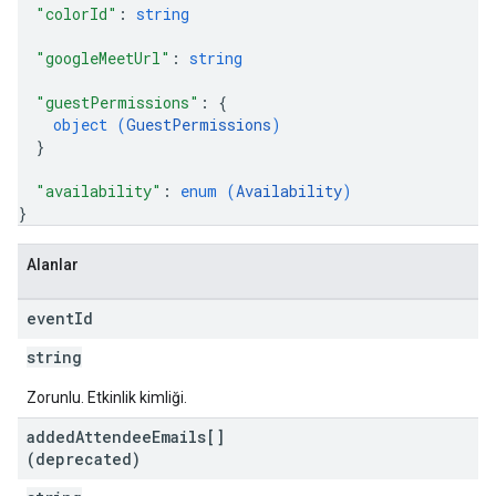
"colorId"
: 
string
"googleMeetUrl"
: 
string
"guestPermissions"
: 
{
object (
GuestPermissions
)
}
"availability"
: 
enum (
Availability
)
}
Alanlar
event
Id
string
Zorunlu. Etkinlik kimliği.
added
Attendee
Emails[]
(deprecated)