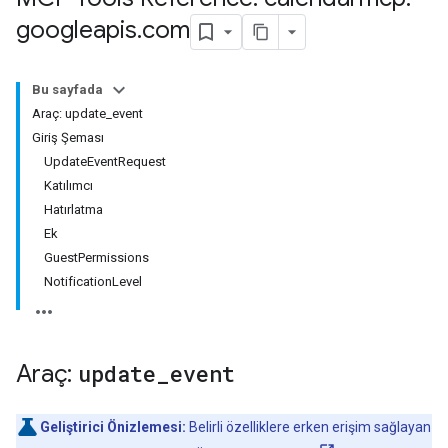
googleapis
.
com
Bu sayfada
Araç: update_event
Giriş Şeması
UpdateEventRequest
Katılımcı
Hatırlatma
Ek
GuestPermissions
NotificationLevel
Araç:
update
_
event
Geliştirici Önizlemesi:
Belirli özelliklere erken erişim sağlayan