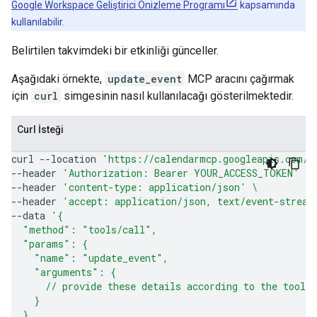
Google Workspace Geliştirici Önizleme Programı
kapsamında
kullanılabilir.
Belirtilen takvimdeki bir etkinliği günceller.
Aşağıdaki örnekte,
update_event
MCP aracını çağırmak
için
curl
simgesinin nasıl kullanılacağı gösterilmektedir.
Curl İsteği
curl
--location
'https://calendarmcp.googleapis.com/m
--header
'Authorization: Bearer YOUR_ACCESS_TOKEN'
\
--header
'content-type: application/json'
\
--header
'accept: application/json, text/event-stream
--data
'{
  "method": "tools/call",
  "params": {
    "name": "update_event",
    "arguments": {
      // provide these details according to the tool 
    }
  },