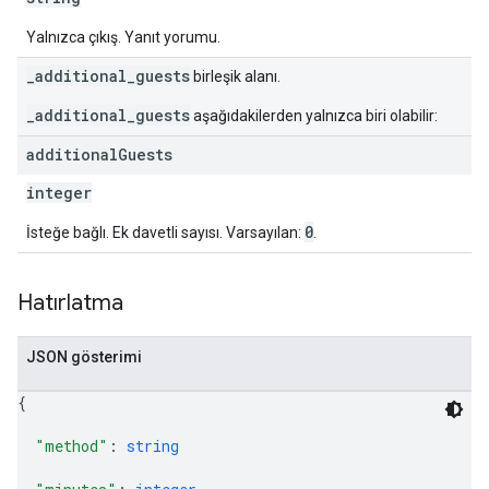
Yalnızca çıkış. Yanıt yorumu.
_additional_guests
birleşik alanı.
_additional_guests
aşağıdakilerden yalnızca biri olabilir:
additional
Guests
integer
0
İsteğe bağlı. Ek davetli sayısı. Varsayılan:
.
Hatırlatma
JSON gösterimi
{
"method"
: 
string