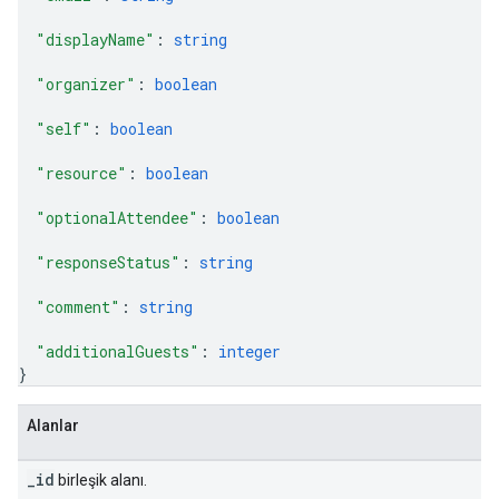
"displayName"
: 
string
"organizer"
: 
boolean
"self"
: 
boolean
"resource"
: 
boolean
"optionalAttendee"
: 
boolean
"responseStatus"
: 
string
"comment"
: 
string
"additionalGuests"
: 
integer
}
Alanlar
_id
birleşik alanı.