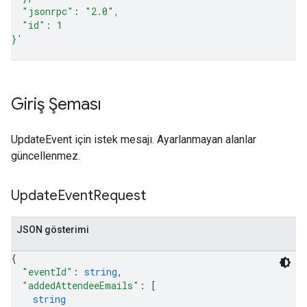
  "jsonrpc": "2.0",
  "id": 1
}'
Giriş Şeması
UpdateEvent için istek mesajı. Ayarlanmayan alanlar
güncellenmez.
Update
Event
Request
JSON gösterimi
{
"eventId"
: 
string
,
"addedAttendeeEmails"
: 
[
string