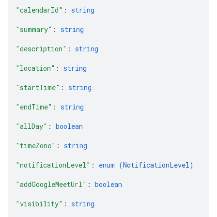
"calendarId"
: 
string
"summary"
: 
string
"description"
: 
string
"location"
: 
string
"startTime"
: 
string
"endTime"
: 
string
"allDay"
: 
boolean
"timeZone"
: 
string
"notificationLevel"
: 
enum (
NotificationLevel
)
"addGoogleMeetUrl"
: 
boolean
"visibility"
: 
string