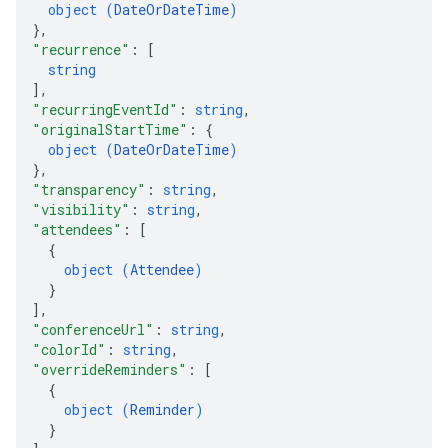
object (
DateOrDateTime
)
}
,
"recurrence"
: 
[
string
]
,
"recurringEventId"
: 
string
,
"originalStartTime"
: 
{
object (
DateOrDateTime
)
}
,
"transparency"
: 
string
,
"visibility"
: 
string
,
"attendees"
: 
[
{
object (
Attendee
)
}
]
,
"conferenceUrl"
: 
string
,
"colorId"
: 
string
,
"overrideReminders"
: 
[
{
object (
Reminder
)
}