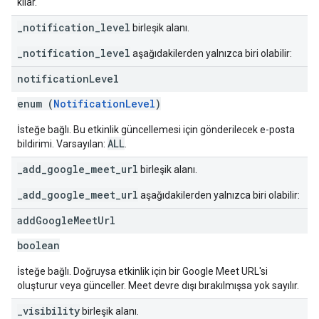
kılar.
_notification_level
birleşik alanı.
_notification_level
aşağıdakilerden yalnızca biri olabilir:
notification
Level
enum (
NotificationLevel
)
İsteğe bağlı. Bu etkinlik güncellemesi için gönderilecek e-posta
ALL
bildirimi. Varsayılan:
.
_add_google_meet_url
birleşik alanı.
_add_google_meet_url
aşağıdakilerden yalnızca biri olabilir:
add
Google
Meet
Url
boolean
İsteğe bağlı. Doğruysa etkinlik için bir Google Meet URL'si
oluşturur veya günceller. Meet devre dışı bırakılmışsa yok sayılır.
_visibility
birleşik alanı.