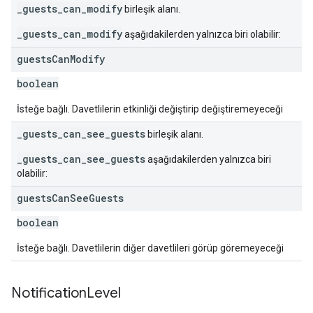
_guests_can_modify
birleşik alanı.
_guests_can_modify
aşağıdakilerden yalnızca biri olabilir:
guests
Can
Modify
boolean
İsteğe bağlı. Davetlilerin etkinliği değiştirip değiştiremeyeceği
_guests_can_see_guests
birleşik alanı.
_guests_can_see_guests
aşağıdakilerden yalnızca biri
olabilir:
guests
Can
See
Guests
boolean
İsteğe bağlı. Davetlilerin diğer davetlileri görüp göremeyeceği
Notification
Level