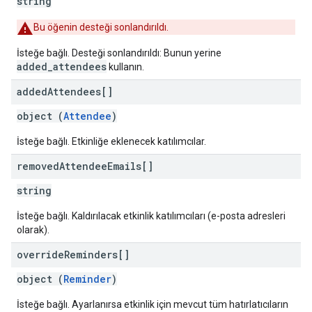
string
Bu öğenin desteği sonlandırıldı.
İsteğe bağlı. Desteği sonlandırıldı: Bunun yerine
added_attendees
kullanın.
added
Attendees[]
object (
Attendee
)
İsteğe bağlı. Etkinliğe eklenecek katılımcılar.
removed
Attendee
Emails[]
string
İsteğe bağlı. Kaldırılacak etkinlik katılımcıları (e-posta adresleri
olarak).
override
Reminders[]
object (
Reminder
)
İsteğe bağlı. Ayarlanırsa etkinlik için mevcut tüm hatırlatıcıların