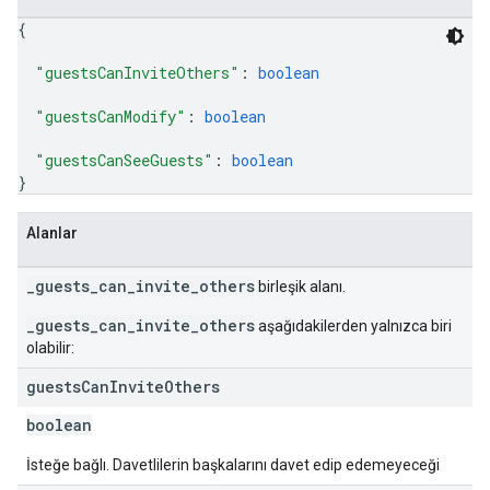
{
"guestsCanInviteOthers"
: 
boolean
"guestsCanModify"
: 
boolean
"guestsCanSeeGuests"
: 
boolean
}
Alanlar
_guests_can_invite_others
birleşik alanı.
_guests_can_invite_others
aşağıdakilerden yalnızca biri
olabilir:
guests
Can
Invite
Others
boolean
İsteğe bağlı. Davetlilerin başkalarını davet edip edemeyeceği