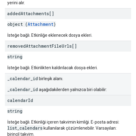
yerini alır.
added
Attachments[]
object (
Attachment
)
İsteğe bağlı. Etkinliğe eklenecek dosya ekleri.
removed
Attachment
File
Urls[]
string
İsteğe bağlı. Etkinlikten kaldırılacak dosya ekleri.
_calendar_id
birleşik alanı.
_calendar_id
aşağıdakilerden yalnızca biri olabilir:
calendar
Id
string
İsteğe bağlı. Etkinliği içeren takvimin kimliği. E-posta adresi:
list_calendars
kullanılarak çözümlenebilir. Varsayılan:
birincil takvim.