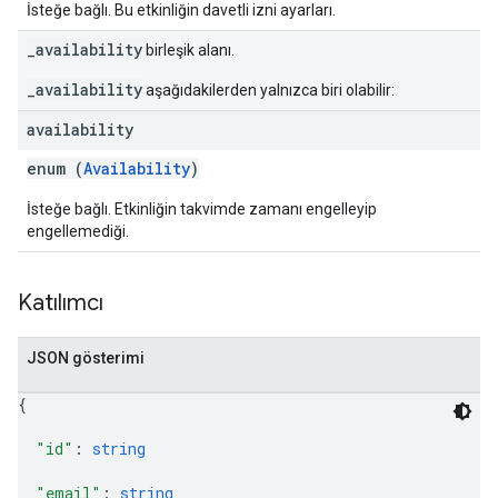
İsteğe bağlı. Bu etkinliğin davetli izni ayarları.
_availability
birleşik alanı.
_availability
aşağıdakilerden yalnızca biri olabilir:
availability
enum (
Availability
)
İsteğe bağlı. Etkinliğin takvimde zamanı engelleyip
engellemediği.
Katılımcı
JSON gösterimi
{
"id"
: 
string
"email"
: 
string