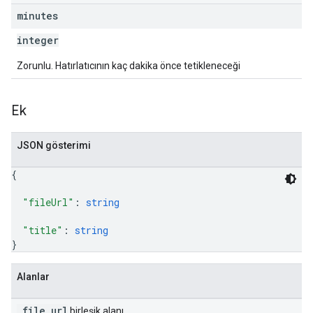
minutes
integer
Zorunlu. Hatırlatıcının kaç dakika önce tetikleneceği
Ek
JSON gösterimi
{
"fileUrl"
: 
string
"title"
: 
string
}
Alanlar
_file_url
birleşik alanı.