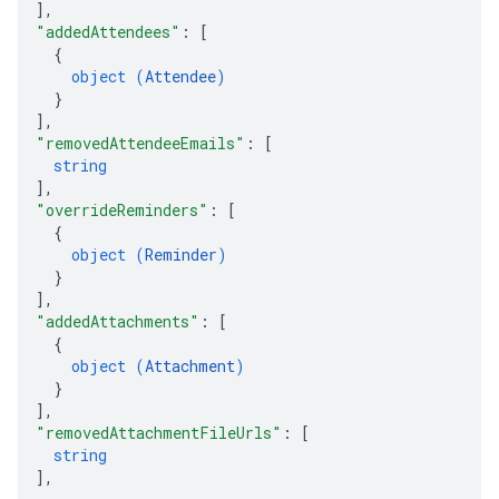
]
,
"addedAttendees"
: 
[
{
object (
Attendee
)
}
]
,
"removedAttendeeEmails"
: 
[
string
]
,
"overrideReminders"
: 
[
{
object (
Reminder
)
}
]
,
"addedAttachments"
: 
[
{
object (
Attachment
)
}
]
,
"removedAttachmentFileUrls"
: 
[
string
]
,