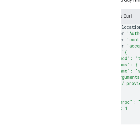
Yêu cầu Curl
curl
--locatio
--header
'Auth
--header
'cont
--header
'acce
--data
'{
  "method": "
  "params": {
    "name": "
    "argument
      // provi
    }
  },
  "jsonrpc": 
  "id": 1
}'