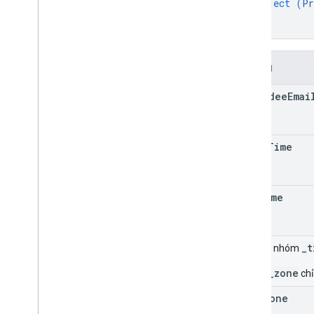
object (
Pr
}
}
Trường
attendee
Emai
start
Time
end
Time
_t
Trường nhóm
_time_zone
chỉ
time
Zone