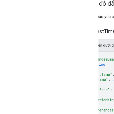
Giản đồ đ
Thông báo yêu 
Suggest
Tim
Biểu diễn dưới
{
"attendeeEma
string
]
,
"startTime"
"endTime"
: 
"timeZone"
:
"durationMin
"preferences