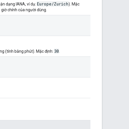
Europe/Zurich
hận dạng IANA, ví dụ:
). Mặc
i giờ chính của người dùng.
30
ống (tính bằng phút). Mặc định:
.