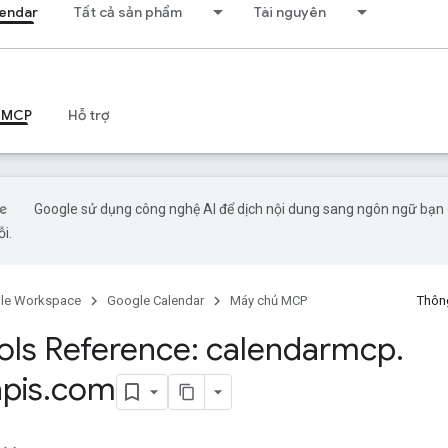
endar
Tất cả sản phẩm
Tài nguyên
 MCP
Hỗ trợ
Google sử dụng công nghệ AI để dịch nội dung sang ngôn ngữ bạn ư
ỗi.
le Workspace
Google Calendar
Máy chủ MCP
Thông
ls Reference: calendarmcp
.
pis
.
com