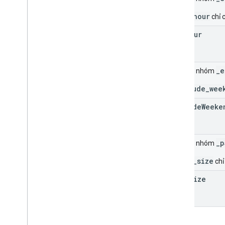
_end_hour
chỉ 
end
Hour
_e
Trường nhóm
_exclude_wee
exclude
Weeke
_p
Trường nhóm
_page_size
chỉ
page
Size