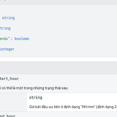
 
string
tring
ends"
: 
boolean
integer
tart_hour
.
ỉ có thể là một trong những trạng thái sau:
string
Giờ bắt đầu ưu tiên ở định dạng "HH:mm" (định dạng 24
nd_hour
.