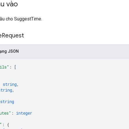
ầu vào
cầu cho SuggestTime.
e
Request
 dạng JSON
ils"
: 
[
: 
string
,
string
,
 
string
utes"
: 
integer
"
: 
{