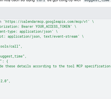
n
'https://calendarmcp.googleapis.com/mcp/v1'
\
orization: Bearer YOUR_ACCESS_TOKEN'
\
ent-type: application/json'
\
pt: application/json, text/event-stream'
\
tools/call",
suggest_time",
s": {
de these details according to the tool MCP specification
"2.0",