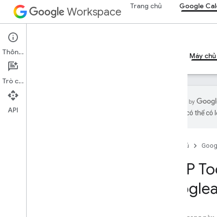
Trang chủ
Google Cal
Workspace
Google Calendar
Thông tin
Tổng quan
Hướng dẫn
Tài liệu tham khảo
Máy chủ
Trò chuyện
API
bằng AI có thể có l
Hướng dẫn
Định cấu hình máy chủ MCP Lịch
Trang chủ
Goog
Thông tin tham khảo về MCP
MCP Too
Tổng quan
googlea
Công cụ
list
_
events
get
_
event