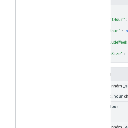
{
"startHour"
:
"endHour"
: 
s
"excludeWeek
"pageSize"
: 
}
Trường
_s
Trường nhóm
_start_hour
ch
start
Hour
_e
Trường nhóm