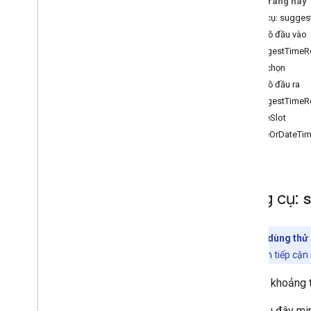
Trên trang này
list
_
calendars
Công cụ: sugges
suggest
_
time
Giản đồ đầu vào
create
_
event
SuggestTimeR
update
_
event
Tùy chọn
delete
_
event
Giản đồ đầu ra
respond
_
to
_
event
SuggestTimeR
search
_
events
TimeSlot
DateOrDateTi
Công cụ:
Bản dùng thử 
phép bạn tiếp cận
Đề xuất khoảng t
Mẫu sau đây mi