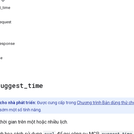
t_time
equest
esponse
me
suggest
_
time
cho nhà phát triển:
Được cung cấp trong
Chương trình Bản dùng thử ch
 sớm một số tính năng.
hời gian trên một hoặc nhiều lịch.
nh hoạ cách sử dụng
curl
để gọi công cụ MCP
suggest_time