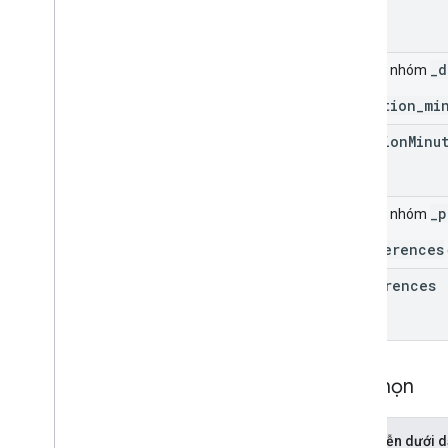
_d
Trường nhóm
_duration_mi
duration
Minu
_p
Trường nhóm
_preferences
preferences
Tùy chọn
Biểu diễn dưới