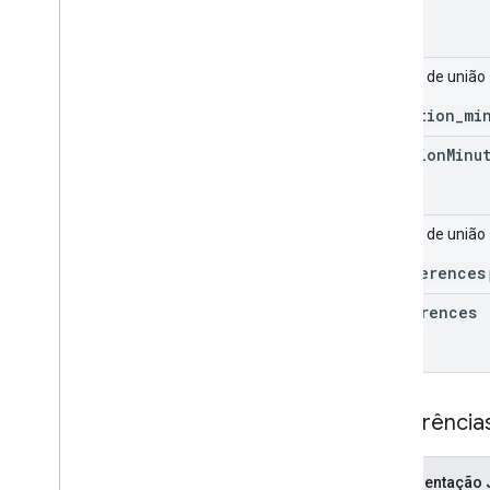
Campo de união
_duration_mi
duration
Minu
Campo de união
_preferences
preferences
Preferência
Representação