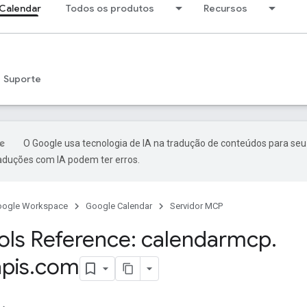
Calendar
Todos os produtos
Recursos
Suporte
O Google usa tecnologia de IA na tradução de conteúdos para seu
raduções com IA podem ter erros.
oogle Workspace
Google Calendar
Servidor MCP
ls Reference: calendarmcp
.
pis
.
com