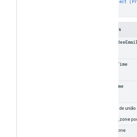
object (
Pr
}
}
Campos
attendee
Emai
start
Time
end
Time
Campo de união
_time_zone
pod
time
Zone