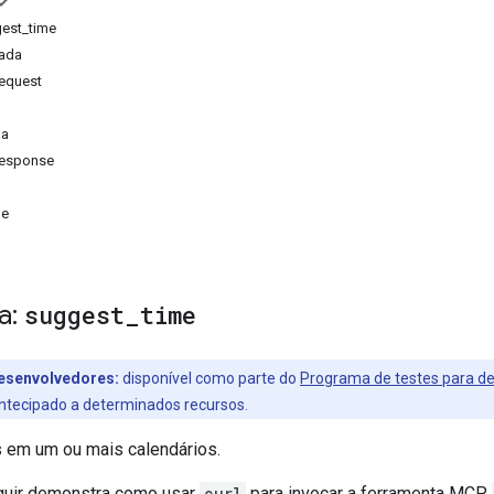
gest_time
rada
equest
da
esponse
me
a:
suggest
_
time
desenvolvedores:
disponível como parte do
Programa de testes para d
ntecipado a determinados recursos.
 em um ou mais calendários.
guir demonstra como usar
curl
para invocar a ferramenta MCP