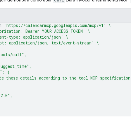
n
'https://calendarmcp.googleapis.com/mcp/v1'
\
orization: Bearer YOUR_ACCESS_TOKEN'
\
ent-type: application/json'
\
pt: application/json, text/event-stream'
\
tools/call",
suggest_time",
s": {
de these details according to the tool MCP specification
"2.0",