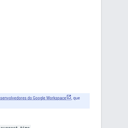
esenvolvedores do Google Workspace
, que
suggest_time
.