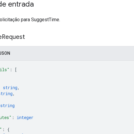
e entrada
licitação para SuggestTime.
e
Request
 JSON
ils"
: 
[
: 
string
,
string
,
 
string
utes"
: 
integer
"
: 
{