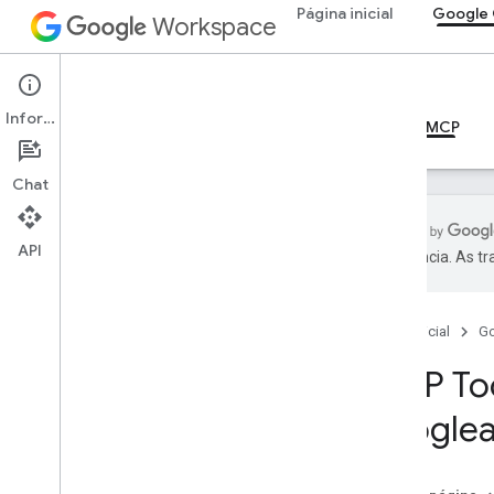
Página inicial
Google 
Workspace
Google Calendar
Informações
Visão geral
Guias
Referência
Servidor MCP
Chat
API
preferência. As t
Guias
Configurar o servidor MCP do
Google Agenda
Página inicial
G
MCP Too
Referência do MCP
Visão geral
googlea
Ferramentas
list
_
events
get
_
event