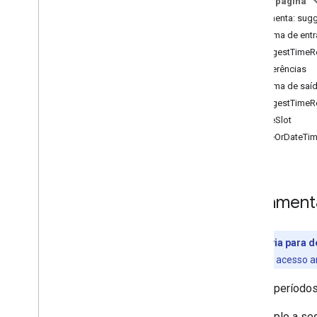
Nesta página
list
_
calendars
Ferramenta: sug
suggest
_
time
Esquema de ent
create
_
event
SuggestTimeR
update
_
event
Preferências
delete
_
event
Esquema de saí
respond
_
to
_
event
SuggestTimeR
search
_
events
TimeSlot
DateOrDateTi
Ferrament
Prévia para 
concede acesso a
Sugere períodos
O exemplo a se