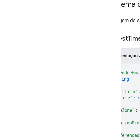
Esquema d
Mensagem de so
Suggest
Tim
Representação
{
"attendeeEma
string
]
,
"startTime"
"endTime"
: 
"timeZone"
:
"durationMin
"preferences