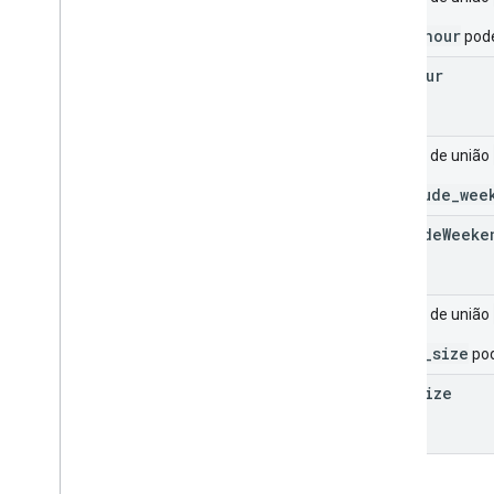
_end_hour
pode
end
Hour
Campo de união
_exclude_wee
exclude
Weeke
Campo de união
_page_size
pod
page
Size