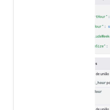
{
"startHour"
:
"endHour"
: 
s
"excludeWeek
"pageSize"
: 
}
Campos
Campo de união
_start_hour
po
start
Hour
Campo de união