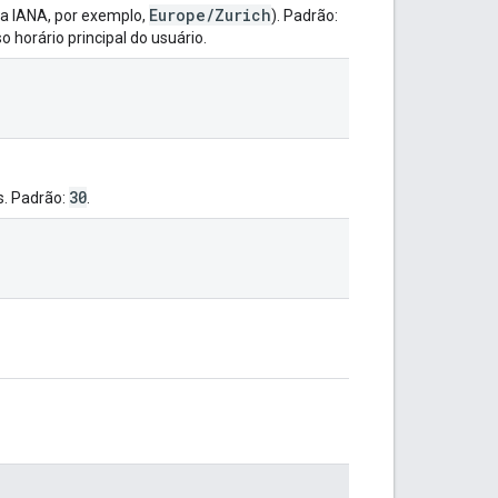
Europe/Zurich
 da IANA, por exemplo,
). Padrão:
so horário principal do usuário.
30
s. Padrão:
.