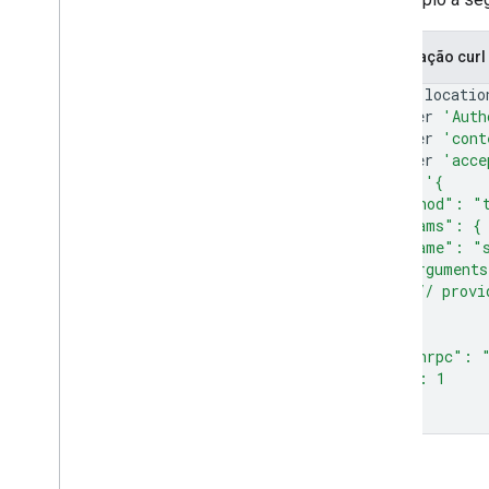
Solicitação curl
curl
--locatio
--header
'Auth
--header
'cont
--header
'acce
--data
'{
  "method": "
  "params": {
    "name": "
    "argument
      // provi
    }
  },
  "jsonrpc": 
  "id": 1
}'