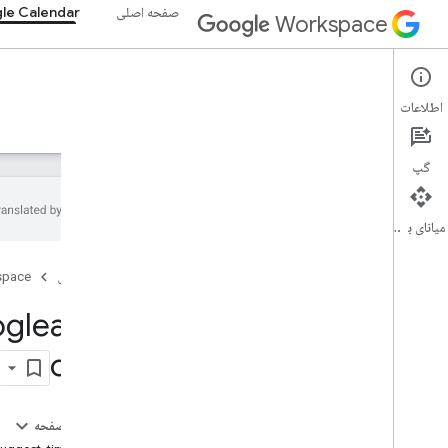
صفحه اصلی
le Calendar
Workspace
Google Calendar
اطلاعات
نمای کلی
راهنما
مرجع
سرور MCP
پشتیبانی
گپ
میانای برنامه‌سازی کاربردی
راهنما
صفحه اصلی
space
پیکربندی سرور تقویم MCP
gleapis
.
مرجع MCP
com
نمای کلی
ابزار
لیست
_
رویدادها
در این صفحه
رویداد
_
دریافت