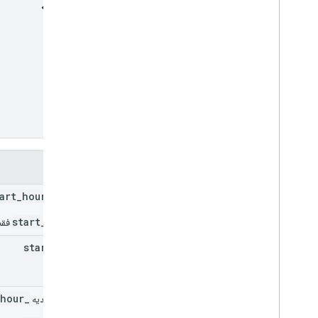
فیلدها
_start_hour
ساعت
_start_hour
فقط 
start
Hour
_end_hour
فیلد اتحادیه