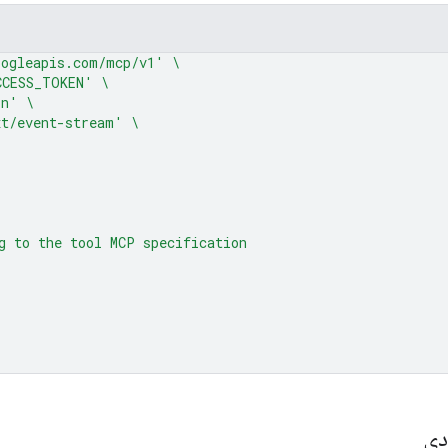
oogleapis.com/mcp/v1'
\
CCESS_TOKEN'
\
on'
\
xt/event-stream'
\
g to the tool MCP specification
دی