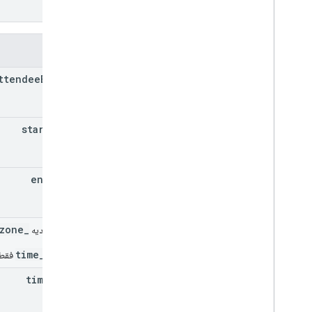
فیلدها
ttendee
Emails[]
start
Time
end
Time
_time_zone
فیلد اتحادیه
_time_zone
فقط م
time
Zone