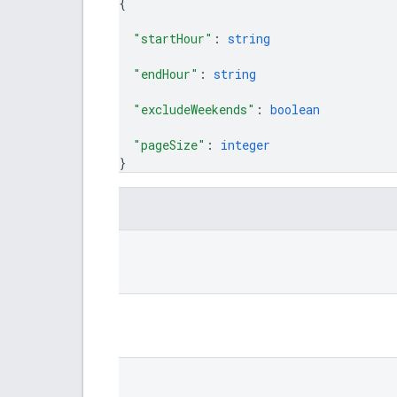
{
"startHour"
: 
string
"endHour"
: 
string
"excludeWeekends"
: 
boolean
"pageSize"
: 
integer
}