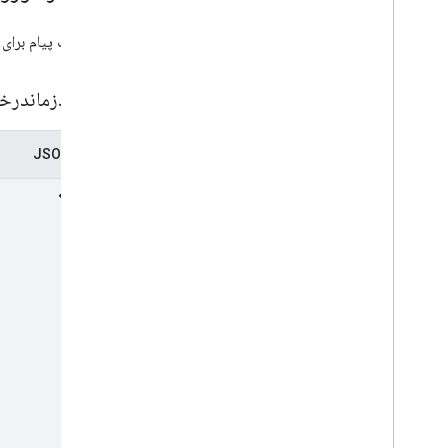
درخواست پیام برای SuggestTime.
پیشنهادزماندر
نمایش JSON