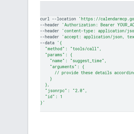
curl
--location
'https://calendarmcp.g
--header
'Authorization: Bearer YOUR_A
--header
'content-type: application/js
--header
'accept: application/json, te
--data
'{
  "method": "tools/call",
  "params": {
    "name": "suggest_time",
    "arguments": {
      // provide these details accordin
    }
  },
  "jsonrpc": "2.0",
  "id": 1
}'