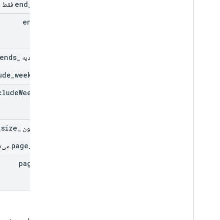
_end_hour
فقط می
end
Hour
_exclude_weekends
فیلد اتحادیه
_exclude_weekends
clude
Weekends
_page_size
فیلد یونیون
_page_size
می‌تو
page
Size