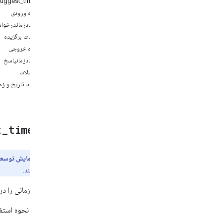
ابزار: suggest_time
لیست
_
تقویم‌ها
طرحواره ورودی
پیشنهاد
_
زمان
پیشنهادزماندرخوا
ایجاد
_
رویداد
تنظیمات برگزیده
رویداد
_
به‌روزرسانی
طرحواره خروجی
رویداد
_
حذف
پیشنهادزمانپاسخ
پاسخ به رویداد
تایم‌اسلات
search
_
events
تاریخ یا تاریخ و زم
ابزار:
time
_
t
پیش‌نمایش توسعه
فراهم می‌کند.
دوره‌های زمانی را د
نمونه زیر نحوه استفا