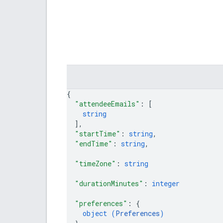
{
"attendeeEmails"
: 
[
string
]
,
"startTime"
: 
string
,
"endTime"
: 
string
,
"timeZone"
: 
string
"durationMinutes"
: 
integer
"preferences"
: 
{
object (
Preferences
)