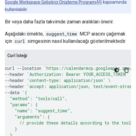
Google Workspace Geliştirici Önizleme Programı
kapsamında
kullanılabilir.
Bir veya daha fazla takvimde zaman aralıkları önerir.
Aşağıdaki örnekte,
suggest_time
MCP aracını çağırmak
için
curl
simgesinin nasıl kullanılacağı gösterilmektedir.
Curl İsteği
curl
--location
'https://calendarmcp.googleapis.com/m
--header
'Authorization: Bearer YOUR_ACCESS_TOKEN'
\
--header
'content-type: application/json'
\
--header
'accept: application/json, text/event-stream
--data
'{
  "method": "tools/call",
  "params": {
    "name": "suggest_time",
    "arguments": {
      // provide these details according to the tool 
    }
  },