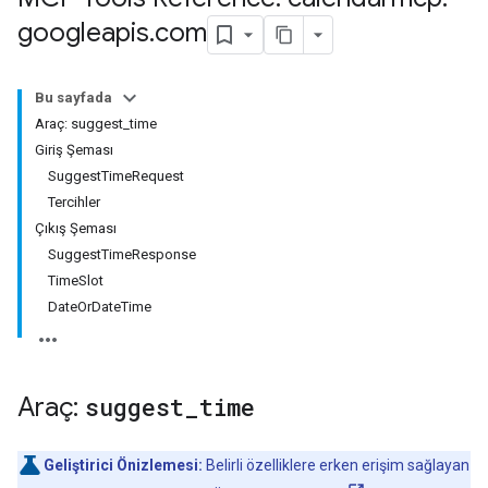
googleapis
.
com
Bu sayfada
Araç: suggest_time
Giriş Şeması
SuggestTimeRequest
Tercihler
Çıkış Şeması
SuggestTimeResponse
TimeSlot
DateOrDateTime
Araç:
suggest
_
time
Geliştirici Önizlemesi:
Belirli özelliklere erken erişim sağlayan