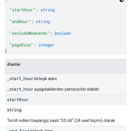
"startHour"
: 
string
"endHour"
: 
string
"excludeWeekends"
: 
boolean
"pageSize"
: 
integer
}
Alanlar
_start_hour
birleşik alanı.
_start_hour
aşağıdakilerden yalnızca biri olabilir:
start
Hour
string
Tercih edilen başlangıç saati "SS:dd" (24 saat biçimi) olarak.
_end_hour