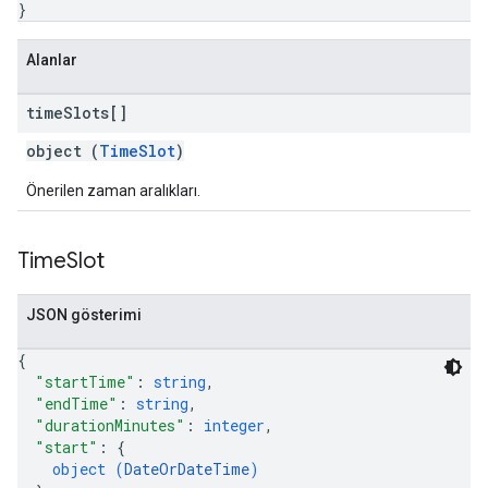
}
Alanlar
time
Slots[]
object (
TimeSlot
)
Önerilen zaman aralıkları.
Time
Slot
JSON gösterimi
{
"startTime"
: 
string
,
"endTime"
: 
string
,
"durationMinutes"
: 
integer
,
"start"
: 
{
object (
DateOrDateTime
)