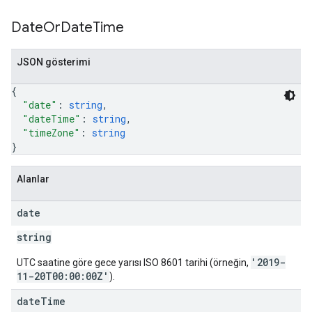
Date
Or
Date
Time
JSON gösterimi
{
"date"
: 
string
,
"dateTime"
: 
string
,
"timeZone"
: 
string
}
Alanlar
date
string
'2019-
UTC saatine göre gece yarısı ISO 8601 tarihi (örneğin,
11-20T00:00:00Z'
).
date
Time