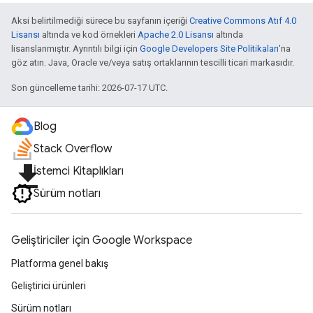
Aksi belirtilmediği sürece bu sayfanın içeriği
Creative Commons Atıf 4.0
Lisansı
altında ve kod örnekleri
Apache 2.0 Lisansı
altında
lisanslanmıştır. Ayrıntılı bilgi için
Google Developers Site Politikaları
'na
göz atın. Java, Oracle ve/veya satış ortaklarının tescilli ticari markasıdır.
Son güncelleme tarihi: 2026-07-17 UTC.
Blog
Stack Overflow
file_download
İstemci Kitaplıkları
Sürüm notları
Geliştiriciler için Google Workspace
Platforma genel bakış
Geliştirici ürünleri
Sürüm notları