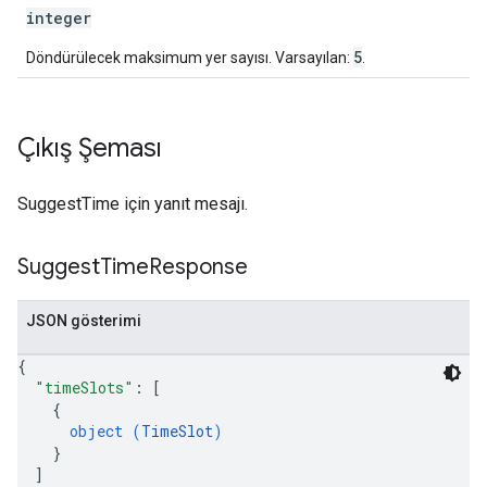
integer
5
Döndürülecek maksimum yer sayısı. Varsayılan:
.
Çıkış Şeması
SuggestTime için yanıt mesajı.
Suggest
Time
Response
JSON gösterimi
{
"timeSlots"
: 
[
{
object (
TimeSlot
)
}
]