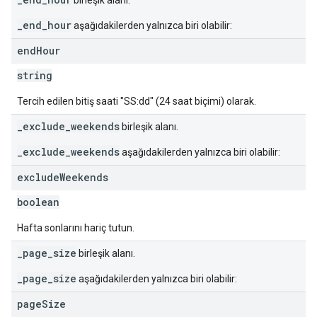
birleşik alanı.
_end_hour
aşağıdakilerden yalnızca biri olabilir:
end
Hour
string
Tercih edilen bitiş saati "SS:dd" (24 saat biçimi) olarak.
_exclude_weekends
birleşik alanı.
_exclude_weekends
aşağıdakilerden yalnızca biri olabilir:
exclude
Weekends
boolean
Hafta sonlarını hariç tutun.
_page_size
birleşik alanı.
_page_size
aşağıdakilerden yalnızca biri olabilir:
page
Size