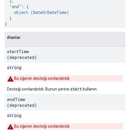
}
,
"end"
: 
{
object (
DateOrDateTime
)
}
}
Alanlar
start
Time
(deprecated)
string
Bu öğenin desteği sonlandırıldı.
start
Desteği sonlandırıldı: Bunun yerine
kullanın.
end
Time
(deprecated)
string
Bu öğenin desteği sonlandırıldı.