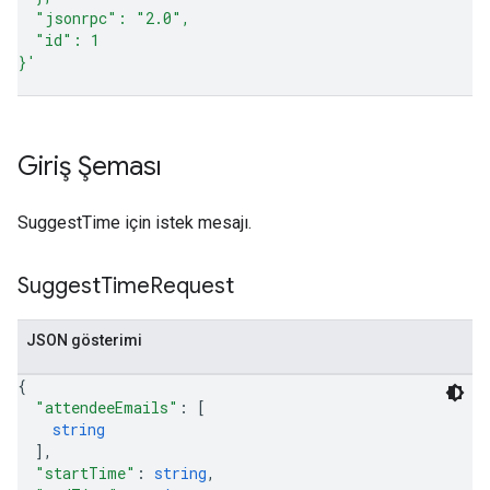
  "jsonrpc": "2.0",
  "id": 1
}'
Giriş Şeması
SuggestTime için istek mesajı.
Suggest
Time
Request
JSON gösterimi
{
"attendeeEmails"
: 
[
string
]
,
"startTime"
: 
string
,