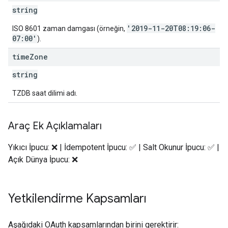
string
'2019-11-20T08:19:06-
ISO 8601 zaman damgası (örneğin,
07:00'
).
time
Zone
string
TZDB saat dilimi adı.
Araç Ek Açıklamaları
Yıkıcı İpucu: ❌ | İdempotent İpucu: ✅ | Salt Okunur İpucu: ✅ |
Açık Dünya İpucu: ❌
Yetkilendirme Kapsamları
Aşağıdaki OAuth kapsamlarından birini gerektirir: