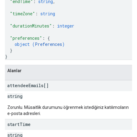
"endTime"
: 
string
,
"timeZone"
: 
string
"durationMinutes"
: 
integer
"preferences"
: 
{
object (
Preferences
)
}
}
Alanlar
attendee
Emails[]
string
Zorunlu. Müsaitlik durumunu öğrenmek istediğiniz katılımcıların
e-posta adresleri.
start
Time
string